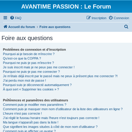
AVANTIME PASSION : Le Forum
FAQ
Inscription
Connexion
R
Accueil du forum
Foire aux questions
e
Foire aux questions
c
h
Problèmes de connexion et d’inscription
Pourquoi ai-je besoin de m’inscrire ?
e
Qu’est-ce que la COPPA ?
r
Pourquoi ne puis-je pas m’inscrire ?
Je suis inscrit mais je ne peux pas me connecter !
c
Pourquoi ne puis-je pas me connecter ?
Je m’étais déjà inscrit par le passé mais ne peux à présent plus me connecter ?!
h
J’ai perdu mon mot de passe !
e
Pourquoi suis-je déconnecté automatiquement ?
À quoi sert « Supprimer les cookies » ?
r
Préférences et paramètres des utilisateurs
Comment puis-je modifier mes paramètres ?
Comment puis-je masquer mon nom d’utilisateur de la liste des utilisateurs en ligne ?
L’heure n’est pas correcte !
J’ai réglé le fuseau horaire mais l’heure n’est toujours pas correcte !
Ma langue n’apparaît pas dans la liste !
Que signifient les images situées à côté de mon nom d’utilisateur ?
Comment puis-je afficher un avatar ?