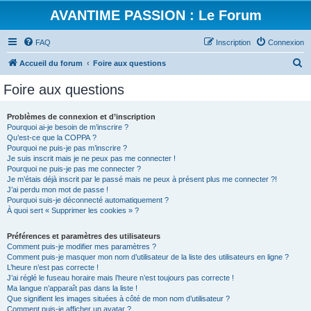
AVANTIME PASSION : Le Forum
FAQ
Inscription
Connexion
R
Accueil du forum
Foire aux questions
e
Foire aux questions
c
h
Problèmes de connexion et d’inscription
Pourquoi ai-je besoin de m’inscrire ?
e
Qu’est-ce que la COPPA ?
r
Pourquoi ne puis-je pas m’inscrire ?
Je suis inscrit mais je ne peux pas me connecter !
c
Pourquoi ne puis-je pas me connecter ?
Je m’étais déjà inscrit par le passé mais ne peux à présent plus me connecter ?!
h
J’ai perdu mon mot de passe !
e
Pourquoi suis-je déconnecté automatiquement ?
À quoi sert « Supprimer les cookies » ?
r
Préférences et paramètres des utilisateurs
Comment puis-je modifier mes paramètres ?
Comment puis-je masquer mon nom d’utilisateur de la liste des utilisateurs en ligne ?
L’heure n’est pas correcte !
J’ai réglé le fuseau horaire mais l’heure n’est toujours pas correcte !
Ma langue n’apparaît pas dans la liste !
Que signifient les images situées à côté de mon nom d’utilisateur ?
Comment puis-je afficher un avatar ?