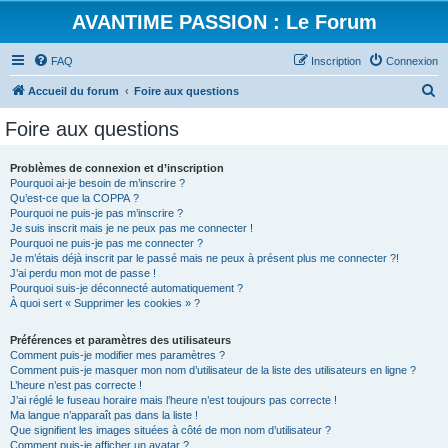
AVANTIME PASSION : Le Forum
FAQ
Inscription
Connexion
R
Accueil du forum
Foire aux questions
e
Foire aux questions
c
h
Problèmes de connexion et d’inscription
Pourquoi ai-je besoin de m’inscrire ?
e
Qu’est-ce que la COPPA ?
r
Pourquoi ne puis-je pas m’inscrire ?
Je suis inscrit mais je ne peux pas me connecter !
c
Pourquoi ne puis-je pas me connecter ?
Je m’étais déjà inscrit par le passé mais ne peux à présent plus me connecter ?!
h
J’ai perdu mon mot de passe !
e
Pourquoi suis-je déconnecté automatiquement ?
À quoi sert « Supprimer les cookies » ?
r
Préférences et paramètres des utilisateurs
Comment puis-je modifier mes paramètres ?
Comment puis-je masquer mon nom d’utilisateur de la liste des utilisateurs en ligne ?
L’heure n’est pas correcte !
J’ai réglé le fuseau horaire mais l’heure n’est toujours pas correcte !
Ma langue n’apparaît pas dans la liste !
Que signifient les images situées à côté de mon nom d’utilisateur ?
Comment puis-je afficher un avatar ?