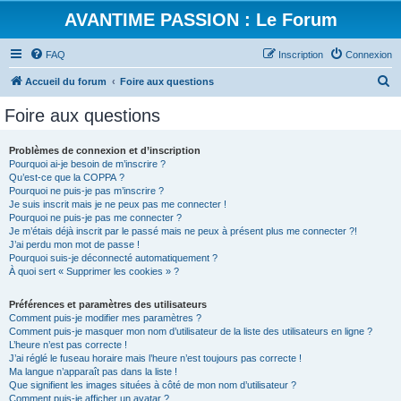
AVANTIME PASSION : Le Forum
FAQ
Inscription
Connexion
R
Accueil du forum
Foire aux questions
e
Foire aux questions
c
h
Problèmes de connexion et d’inscription
Pourquoi ai-je besoin de m’inscrire ?
e
Qu’est-ce que la COPPA ?
r
Pourquoi ne puis-je pas m’inscrire ?
Je suis inscrit mais je ne peux pas me connecter !
c
Pourquoi ne puis-je pas me connecter ?
Je m’étais déjà inscrit par le passé mais ne peux à présent plus me connecter ?!
h
J’ai perdu mon mot de passe !
e
Pourquoi suis-je déconnecté automatiquement ?
À quoi sert « Supprimer les cookies » ?
r
Préférences et paramètres des utilisateurs
Comment puis-je modifier mes paramètres ?
Comment puis-je masquer mon nom d’utilisateur de la liste des utilisateurs en ligne ?
L’heure n’est pas correcte !
J’ai réglé le fuseau horaire mais l’heure n’est toujours pas correcte !
Ma langue n’apparaît pas dans la liste !
Que signifient les images situées à côté de mon nom d’utilisateur ?
Comment puis-je afficher un avatar ?