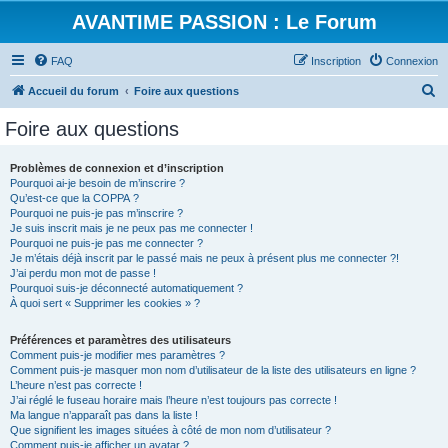
AVANTIME PASSION : Le Forum
FAQ
Inscription
Connexion
R
Accueil du forum
Foire aux questions
e
Foire aux questions
c
h
Problèmes de connexion et d’inscription
Pourquoi ai-je besoin de m’inscrire ?
e
Qu’est-ce que la COPPA ?
r
Pourquoi ne puis-je pas m’inscrire ?
Je suis inscrit mais je ne peux pas me connecter !
c
Pourquoi ne puis-je pas me connecter ?
Je m’étais déjà inscrit par le passé mais ne peux à présent plus me connecter ?!
h
J’ai perdu mon mot de passe !
e
Pourquoi suis-je déconnecté automatiquement ?
À quoi sert « Supprimer les cookies » ?
r
Préférences et paramètres des utilisateurs
Comment puis-je modifier mes paramètres ?
Comment puis-je masquer mon nom d’utilisateur de la liste des utilisateurs en ligne ?
L’heure n’est pas correcte !
J’ai réglé le fuseau horaire mais l’heure n’est toujours pas correcte !
Ma langue n’apparaît pas dans la liste !
Que signifient les images situées à côté de mon nom d’utilisateur ?
Comment puis-je afficher un avatar ?