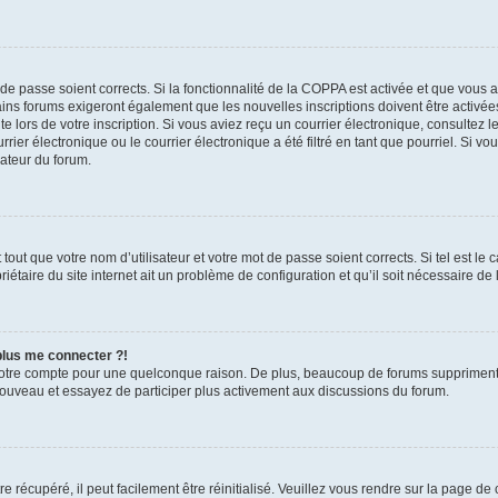
t de passe soient corrects. Si la fonctionnalité de la COPPA est activée et que vous 
ains forums exigeront également que les nouvelles inscriptions doivent être activée
te lors de votre inscription. Si vous aviez reçu un courrier électronique, consultez l
r électronique ou le courrier électronique a été filtré en tant que pourriel. Si vo
rateur du forum.
out que votre nom d’utilisateur et votre mot de passe soient corrects. Si tel est le
iétaire du site internet ait un problème de configuration et qu’il soit nécessaire de l
 plus me connecter ?!
votre compte pour une quelconque raison. De plus, beaucoup de forums suppriment pér
 nouveau et essayez de participer plus activement aux discussions du forum.
 récupéré, il peut facilement être réinitialisé. Veuillez vous rendre sur la page de