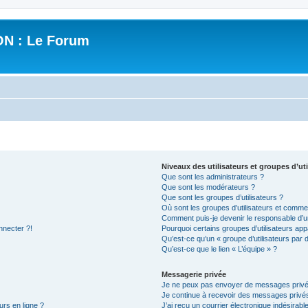
N : Le Forum
Niveaux des utilisateurs et groupes d’uti
Que sont les administrateurs ?
Que sont les modérateurs ?
Que sont les groupes d’utilisateurs ?
Où sont les groupes d’utilisateurs et commen
Comment puis-je devenir le responsable d’un
nnecter ?!
Pourquoi certains groupes d’utilisateurs app
Qu’est-ce qu’un « groupe d’utilisateurs par 
Qu’est-ce que le lien « L’équipe » ?
Messagerie privée
Je ne peux pas envoyer de messages privé
Je continue à recevoir des messages privés 
urs en ligne ?
J’ai reçu un courrier électronique indésirabl