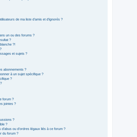
lisateurs de ma liste d’amis et d’ignorés ?
ans un ou des forums ?
sultat ?
blanche ?!
?
ssages et sujets ?
t les abonnements ?
onner à un sujet spécifique ?
ifique ?
 ?
ce forum ?
s jointes ?
cussions ?
ible ?
 d’abus ou d’ordres légaux liés à ce forum ?
r du forum ?