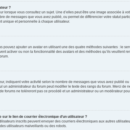
ateur ?
ur lorsque vous consultez un sujet. Une d’elles peut être une image associée à vo
mbre de messages que vous avez publié, ou permet de différencier votre statut parti
 unique et personnelle à chaque utilisateur.
ous pouvez ajouter un avatar en utilisant une des quatre méthodes suivantes : le serv
ent activer ou non la fonctionnalité des avatars et des méthodes qu’ils veuillent ren
forum.
ur, indiquent votre activité selon le nombre de messages que vous avez publié ou id
eul un administrateur du forum peut modifier le texte des rangs du forum. Merci de 
de forums ne toléreront pas ce procédé et un administrateur ou un modérateur pou
ur le lien de courrier électronique d’un utilisateur ?
s utilisateurs inscrits peuvent envoyer des courriers électroniques aux autres utili
es utilisateurs malveillants ou des robots.