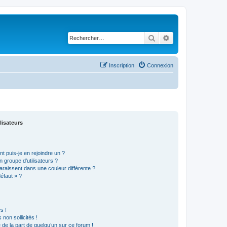
Rechercher
Recherche avancé
Inscription
Connexion
lisateurs
t puis-je en rejoindre un ?
 groupe d’utilisateurs ?
araissent dans une couleur différente ?
défaut » ?
s !
non sollicités !
e de la part de quelqu’un sur ce forum !