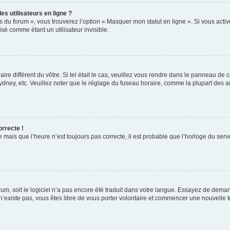
s utilisateurs en ligne ?
s du forum », vous trouverez l’option « Masquer mon statut en ligne ». Si vous activ
é comme étant un utilisateur invisible.
aire différent du vôtre. Si tel était le cas, veuillez vous rendre dans le panneau de co
ey, etc. Veuillez noter que le réglage du fuseau horaire, comme la plupart des autr
orrecte !
 mais que l’heure n’est toujours pas correcte, il est probable que l’horloge du serve
orum, soit le logiciel n’a pas encore été traduit dans votre langue. Essayez de deman
 n’existe pas, vous êtes libre de vous porter volontaire et commencer une nouvelle t