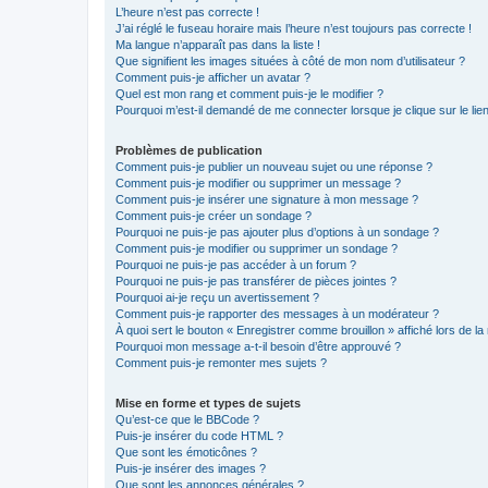
L’heure n’est pas correcte !
J’ai réglé le fuseau horaire mais l’heure n’est toujours pas correcte !
Ma langue n’apparaît pas dans la liste !
Que signifient les images situées à côté de mon nom d’utilisateur ?
Comment puis-je afficher un avatar ?
Quel est mon rang et comment puis-je le modifier ?
Pourquoi m’est-il demandé de me connecter lorsque je clique sur le lien 
Problèmes de publication
Comment puis-je publier un nouveau sujet ou une réponse ?
Comment puis-je modifier ou supprimer un message ?
Comment puis-je insérer une signature à mon message ?
Comment puis-je créer un sondage ?
Pourquoi ne puis-je pas ajouter plus d’options à un sondage ?
Comment puis-je modifier ou supprimer un sondage ?
Pourquoi ne puis-je pas accéder à un forum ?
Pourquoi ne puis-je pas transférer de pièces jointes ?
Pourquoi ai-je reçu un avertissement ?
Comment puis-je rapporter des messages à un modérateur ?
À quoi sert le bouton « Enregistrer comme brouillon » affiché lors de la 
Pourquoi mon message a-t-il besoin d’être approuvé ?
Comment puis-je remonter mes sujets ?
Mise en forme et types de sujets
Qu’est-ce que le BBCode ?
Puis-je insérer du code HTML ?
Que sont les émoticônes ?
Puis-je insérer des images ?
Que sont les annonces générales ?