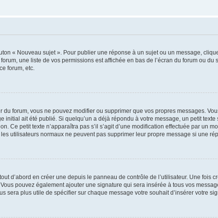
outon « Nouveau sujet ». Pour publier une réponse à un sujet ou un message, cliqu
 forum, une liste de vos permissions est affichée en bas de l’écran du forum ou du
ce forum, etc.
r du forum, vous ne pouvez modifier ou supprimer que vos propres messages. Vou
 initial ait été publié. Si quelqu’un a déjà répondu à votre message, un petit text
ion. Ce petit texte n’apparaîtra pas s’il s’agit d’une modification effectuée par un 
ue les utilisateurs normaux ne peuvent pas supprimer leur propre message si une ré
ut d’abord en créer une depuis le panneau de contrôle de l’utilisateur. Une fois c
ure. Vous pouvez également ajouter une signature qui sera insérée à tous vos mess
 vous sera plus utile de spécifier sur chaque message votre souhait d’insérer votre si