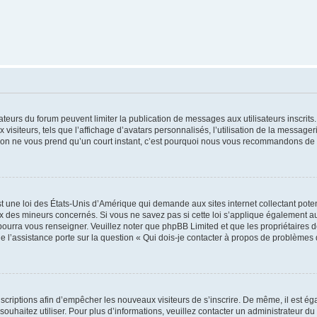
trateurs du forum peuvent limiter la publication de messages aux utilisateurs inscri
visiteurs, tels que l’affichage d’avatars personnalisés, l’utilisation de la messager
ription ne vous prend qu’un court instant, c’est pourquoi nous vous recommandons de l
t une loi des États-Unis d’Amérique qui demande aux sites internet collectant pot
 des mineurs concernés. Si vous ne savez pas si cette loi s’applique également au
 pourra vous renseigner. Veuillez noter que phpBB Limited et que les propriétaires
ue l’assistance porte sur la question « Qui dois-je contacter à propos de problèmes 
inscriptions afin d’empêcher les nouveaux visiteurs de s’inscrire. De même, il est é
s souhaitez utiliser. Pour plus d’informations, veuillez contacter un administrateur du