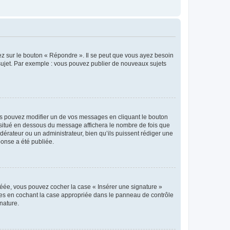
ez sur le bouton « Répondre ». Il se peut que vous ayez besoin
 sujet. Par exemple : vous pouvez publier de nouveaux sujets
s pouvez modifier un de vos messages en cliquant le bouton
e situé en dessous du message affichera le nombre de fois que
modérateur ou un administrateur, bien qu’ils puissent rédiger une
ponse a été publiée.
réée, vous pouvez cocher la case « Insérer une signature »
ages en cochant la case appropriée dans le panneau de contrôle
gnature.