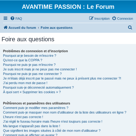
AVANTIME PASSION : Le Forum
FAQ
Inscription
Connexion
R
Accueil du forum
Foire aux questions
e
Foire aux questions
c
h
Problèmes de connexion et d’inscription
Pourquoi ai-je besoin de m’inscrire ?
e
Qu’est-ce que la COPPA ?
r
Pourquoi ne puis-je pas m’inscrire ?
Je suis inscrit mais je ne peux pas me connecter !
c
Pourquoi ne puis-je pas me connecter ?
Je m’étais déjà inscrit par le passé mais ne peux à présent plus me connecter ?!
h
J’ai perdu mon mot de passe !
e
Pourquoi suis-je déconnecté automatiquement ?
À quoi sert « Supprimer les cookies » ?
r
Préférences et paramètres des utilisateurs
Comment puis-je modifier mes paramètres ?
Comment puis-je masquer mon nom d’utilisateur de la liste des utilisateurs en ligne ?
L’heure n’est pas correcte !
J’ai réglé le fuseau horaire mais l’heure n’est toujours pas correcte !
Ma langue n’apparaît pas dans la liste !
Que signifient les images situées à côté de mon nom d’utilisateur ?
Comment puis-je afficher un avatar ?