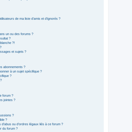
lisateurs de ma liste d’amis et d’ignorés ?
ans un ou des forums ?
sultat ?
blanche ?!
?
ssages et sujets ?
t les abonnements ?
onner à un sujet spécifique ?
ifique ?
 ?
ce forum ?
s jointes ?
cussions ?
ible ?
 d’abus ou d’ordres légaux liés à ce forum ?
r du forum ?