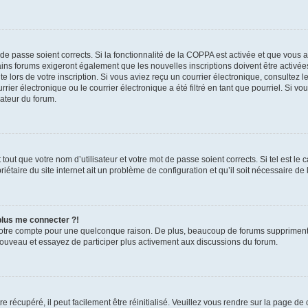
t de passe soient corrects. Si la fonctionnalité de la COPPA est activée et que vous 
ains forums exigeront également que les nouvelles inscriptions doivent être activée
te lors de votre inscription. Si vous aviez reçu un courrier électronique, consultez l
r électronique ou le courrier électronique a été filtré en tant que pourriel. Si vo
rateur du forum.
out que votre nom d’utilisateur et votre mot de passe soient corrects. Si tel est le
iétaire du site internet ait un problème de configuration et qu’il soit nécessaire de l
 plus me connecter ?!
votre compte pour une quelconque raison. De plus, beaucoup de forums suppriment pér
 nouveau et essayez de participer plus activement aux discussions du forum.
 récupéré, il peut facilement être réinitialisé. Veuillez vous rendre sur la page de