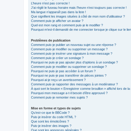
L’heure n’est pas correcte !
J’ai réglé le fuseau horaire mais l’heure n’est toujours pas correcte !
Ma langue n’apparaît pas dans la liste !
Que signifient les images situées à côté de mon nom d’utilisateur ?
Comment puis-je afficher un avatar ?
Quel est mon rang et comment puis-je le modifier ?
Pourquoi m’est-il demandé de me connecter lorsque je clique sur le lien 
Problèmes de publication
Comment puis-je publier un nouveau sujet ou une réponse ?
Comment puis-je modifier ou supprimer un message ?
Comment puis-je insérer une signature à mon message ?
Comment puis-je créer un sondage ?
Pourquoi ne puis-je pas ajouter plus d’options à un sondage ?
Comment puis-je modifier ou supprimer un sondage ?
Pourquoi ne puis-je pas accéder à un forum ?
Pourquoi ne puis-je pas transférer de pièces jointes ?
Pourquoi ai-je reçu un avertissement ?
Comment puis-je rapporter des messages à un modérateur ?
À quoi sert le bouton « Enregistrer comme brouillon » affiché lors de la 
Pourquoi mon message a-t-il besoin d’être approuvé ?
Comment puis-je remonter mes sujets ?
Mise en forme et types de sujets
Qu’est-ce que le BBCode ?
Puis-je insérer du code HTML ?
Que sont les émoticônes ?
Puis-je insérer des images ?
Que sont les annonces générales ?