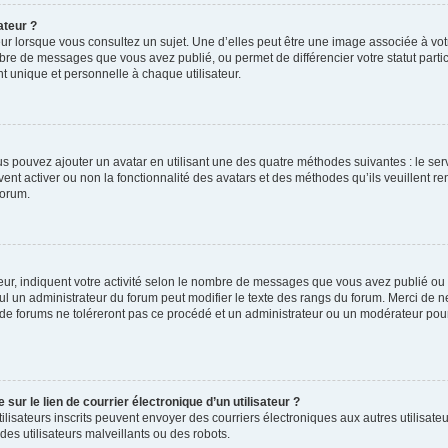
ateur ?
ur lorsque vous consultez un sujet. Une d’elles peut être une image associée à vo
mbre de messages que vous avez publié, ou permet de différencier votre statut parti
 unique et personnelle à chaque utilisateur.
ous pouvez ajouter un avatar en utilisant une des quatre méthodes suivantes : le serv
ent activer ou non la fonctionnalité des avatars et des méthodes qu’ils veuillent ren
forum.
ur, indiquent votre activité selon le nombre de messages que vous avez publié ou id
eul un administrateur du forum peut modifier le texte des rangs du forum. Merci de 
de forums ne toléreront pas ce procédé et un administrateur ou un modérateur pou
ur le lien de courrier électronique d’un utilisateur ?
s utilisateurs inscrits peuvent envoyer des courriers électroniques aux autres utili
es utilisateurs malveillants ou des robots.