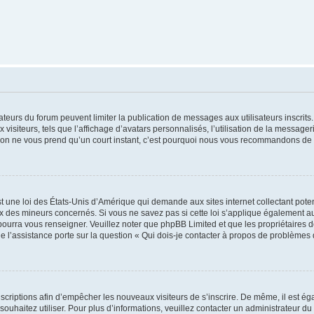
trateurs du forum peuvent limiter la publication de messages aux utilisateurs inscri
visiteurs, tels que l’affichage d’avatars personnalisés, l’utilisation de la messager
ription ne vous prend qu’un court instant, c’est pourquoi nous vous recommandons de l
t une loi des États-Unis d’Amérique qui demande aux sites internet collectant pot
 des mineurs concernés. Si vous ne savez pas si cette loi s’applique également au
 pourra vous renseigner. Veuillez noter que phpBB Limited et que les propriétaires
ue l’assistance porte sur la question « Qui dois-je contacter à propos de problèmes 
inscriptions afin d’empêcher les nouveaux visiteurs de s’inscrire. De même, il est é
s souhaitez utiliser. Pour plus d’informations, veuillez contacter un administrateur du