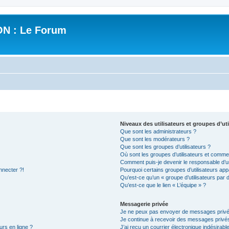
N : Le Forum
Niveaux des utilisateurs et groupes d’uti
Que sont les administrateurs ?
Que sont les modérateurs ?
Que sont les groupes d’utilisateurs ?
Où sont les groupes d’utilisateurs et commen
Comment puis-je devenir le responsable d’un
nnecter ?!
Pourquoi certains groupes d’utilisateurs app
Qu’est-ce qu’un « groupe d’utilisateurs par 
Qu’est-ce que le lien « L’équipe » ?
Messagerie privée
Je ne peux pas envoyer de messages privé
Je continue à recevoir des messages privés 
urs en ligne ?
J’ai reçu un courrier électronique indésirabl