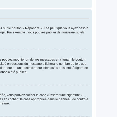
ez sur le bouton « Répondre ». Il se peut que vous ayez besoin
 sujet. Par exemple : vous pouvez publier de nouveaux sujets
s pouvez modifier un de vos messages en cliquant le bouton
e situé en dessous du message affichera le nombre de fois que
modérateur ou un administrateur, bien qu’ils puissent rédiger une
ponse a été publiée.
réée, vous pouvez cocher la case « Insérer une signature »
ages en cochant la case appropriée dans le panneau de contrôle
gnature.