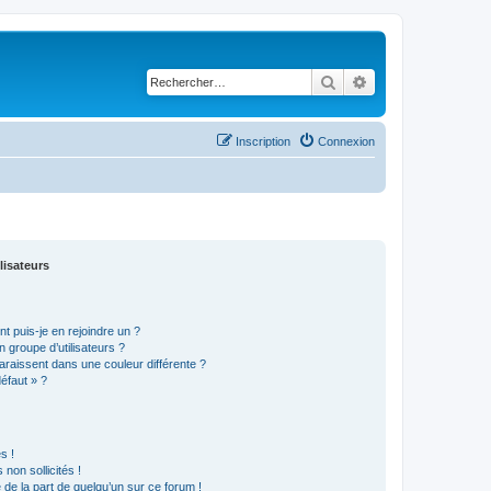
Rechercher
Recherche avancé
Inscription
Connexion
lisateurs
t puis-je en rejoindre un ?
 groupe d’utilisateurs ?
araissent dans une couleur différente ?
défaut » ?
s !
non sollicités !
e de la part de quelqu’un sur ce forum !