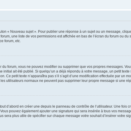
outon « Nouveau sujet ». Pour publier une réponse à un sujet ou un message, cliqu
 forum, une liste de vos permissions est affichée en bas de l’écran du forum ou du
ce forum, etc.
r du forum, vous ne pouvez modifier ou supprimer que vos propres messages. Vou
 initial ait été publié. Si quelqu’un a déjà répondu à votre message, un petit text
ion. Ce petit texte n’apparaîtra pas s’il s’agit d’une modification effectuée par un 
ue les utilisateurs normaux ne peuvent pas supprimer leur propre message si une ré
ut d’abord en créer une depuis le panneau de contrôle de l’utilisateur. Une fois c
ure. Vous pouvez également ajouter une signature qui sera insérée à tous vos mess
 vous sera plus utile de spécifier sur chaque message votre souhait d’insérer votre si