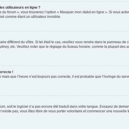
s utilisateurs en ligne ?
s du forum », vous trouverez l’option « Masquer mon statut en ligne ». Si vous activ
é comme étant un utilisateur invisible.
aire différent du vôtre. Si tel était le cas, veuillez vous rendre dans le panneau de co
ey, etc. Veuillez noter que le réglage du fuseau horaire, comme la plupart des autr
orrecte !
 mais que l’heure n’est toujours pas correcte, il est probable que l’horloge du serve
orum, soit le logiciel n’a pas encore été traduit dans votre langue. Essayez de deman
 n’existe pas, vous êtes libre de vous porter volontaire et commencer une nouvelle t