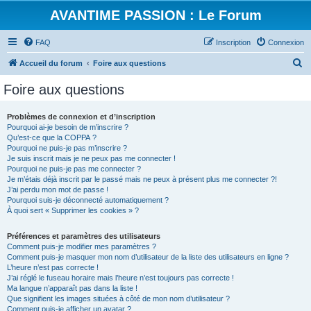
AVANTIME PASSION : Le Forum
FAQ
Inscription
Connexion
R
Accueil du forum
Foire aux questions
e
Foire aux questions
c
h
Problèmes de connexion et d’inscription
Pourquoi ai-je besoin de m’inscrire ?
e
Qu’est-ce que la COPPA ?
r
Pourquoi ne puis-je pas m’inscrire ?
Je suis inscrit mais je ne peux pas me connecter !
c
Pourquoi ne puis-je pas me connecter ?
Je m’étais déjà inscrit par le passé mais ne peux à présent plus me connecter ?!
h
J’ai perdu mon mot de passe !
e
Pourquoi suis-je déconnecté automatiquement ?
À quoi sert « Supprimer les cookies » ?
r
Préférences et paramètres des utilisateurs
Comment puis-je modifier mes paramètres ?
Comment puis-je masquer mon nom d’utilisateur de la liste des utilisateurs en ligne ?
L’heure n’est pas correcte !
J’ai réglé le fuseau horaire mais l’heure n’est toujours pas correcte !
Ma langue n’apparaît pas dans la liste !
Que signifient les images situées à côté de mon nom d’utilisateur ?
Comment puis-je afficher un avatar ?