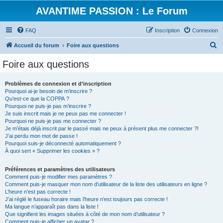
AVANTIME PASSION : Le Forum
FAQ
Inscription
Connexion
R
Accueil du forum
Foire aux questions
e
Foire aux questions
c
h
Problèmes de connexion et d’inscription
Pourquoi ai-je besoin de m’inscrire ?
e
Qu’est-ce que la COPPA ?
r
Pourquoi ne puis-je pas m’inscrire ?
Je suis inscrit mais je ne peux pas me connecter !
c
Pourquoi ne puis-je pas me connecter ?
Je m’étais déjà inscrit par le passé mais ne peux à présent plus me connecter ?!
h
J’ai perdu mon mot de passe !
e
Pourquoi suis-je déconnecté automatiquement ?
À quoi sert « Supprimer les cookies » ?
r
Préférences et paramètres des utilisateurs
Comment puis-je modifier mes paramètres ?
Comment puis-je masquer mon nom d’utilisateur de la liste des utilisateurs en ligne ?
L’heure n’est pas correcte !
J’ai réglé le fuseau horaire mais l’heure n’est toujours pas correcte !
Ma langue n’apparaît pas dans la liste !
Que signifient les images situées à côté de mon nom d’utilisateur ?
Comment puis-je afficher un avatar ?