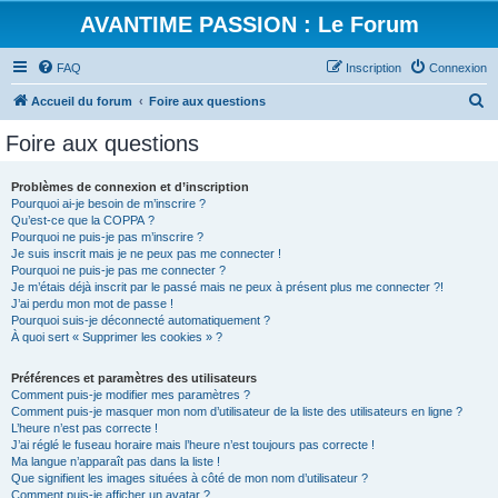
AVANTIME PASSION : Le Forum
FAQ
Inscription
Connexion
R
Accueil du forum
Foire aux questions
e
Foire aux questions
c
h
Problèmes de connexion et d’inscription
Pourquoi ai-je besoin de m’inscrire ?
e
Qu’est-ce que la COPPA ?
r
Pourquoi ne puis-je pas m’inscrire ?
Je suis inscrit mais je ne peux pas me connecter !
c
Pourquoi ne puis-je pas me connecter ?
Je m’étais déjà inscrit par le passé mais ne peux à présent plus me connecter ?!
h
J’ai perdu mon mot de passe !
e
Pourquoi suis-je déconnecté automatiquement ?
À quoi sert « Supprimer les cookies » ?
r
Préférences et paramètres des utilisateurs
Comment puis-je modifier mes paramètres ?
Comment puis-je masquer mon nom d’utilisateur de la liste des utilisateurs en ligne ?
L’heure n’est pas correcte !
J’ai réglé le fuseau horaire mais l’heure n’est toujours pas correcte !
Ma langue n’apparaît pas dans la liste !
Que signifient les images situées à côté de mon nom d’utilisateur ?
Comment puis-je afficher un avatar ?