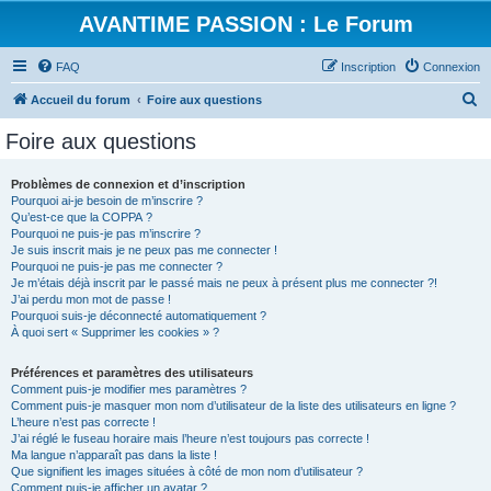
AVANTIME PASSION : Le Forum
FAQ
Inscription
Connexion
R
Accueil du forum
Foire aux questions
e
Foire aux questions
c
h
Problèmes de connexion et d’inscription
Pourquoi ai-je besoin de m’inscrire ?
e
Qu’est-ce que la COPPA ?
r
Pourquoi ne puis-je pas m’inscrire ?
Je suis inscrit mais je ne peux pas me connecter !
c
Pourquoi ne puis-je pas me connecter ?
Je m’étais déjà inscrit par le passé mais ne peux à présent plus me connecter ?!
h
J’ai perdu mon mot de passe !
e
Pourquoi suis-je déconnecté automatiquement ?
À quoi sert « Supprimer les cookies » ?
r
Préférences et paramètres des utilisateurs
Comment puis-je modifier mes paramètres ?
Comment puis-je masquer mon nom d’utilisateur de la liste des utilisateurs en ligne ?
L’heure n’est pas correcte !
J’ai réglé le fuseau horaire mais l’heure n’est toujours pas correcte !
Ma langue n’apparaît pas dans la liste !
Que signifient les images situées à côté de mon nom d’utilisateur ?
Comment puis-je afficher un avatar ?