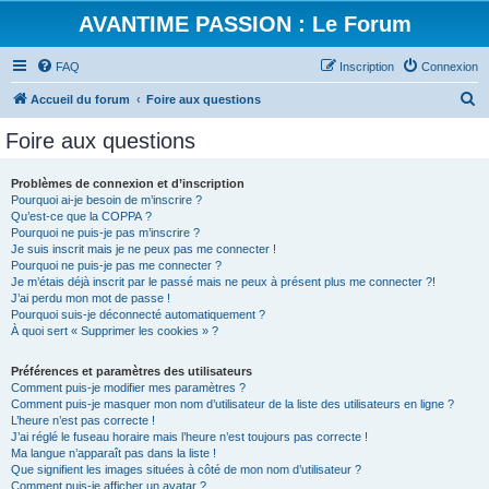
AVANTIME PASSION : Le Forum
FAQ
Inscription
Connexion
R
Accueil du forum
Foire aux questions
e
Foire aux questions
c
h
Problèmes de connexion et d’inscription
Pourquoi ai-je besoin de m’inscrire ?
e
Qu’est-ce que la COPPA ?
r
Pourquoi ne puis-je pas m’inscrire ?
Je suis inscrit mais je ne peux pas me connecter !
c
Pourquoi ne puis-je pas me connecter ?
Je m’étais déjà inscrit par le passé mais ne peux à présent plus me connecter ?!
h
J’ai perdu mon mot de passe !
e
Pourquoi suis-je déconnecté automatiquement ?
À quoi sert « Supprimer les cookies » ?
r
Préférences et paramètres des utilisateurs
Comment puis-je modifier mes paramètres ?
Comment puis-je masquer mon nom d’utilisateur de la liste des utilisateurs en ligne ?
L’heure n’est pas correcte !
J’ai réglé le fuseau horaire mais l’heure n’est toujours pas correcte !
Ma langue n’apparaît pas dans la liste !
Que signifient les images situées à côté de mon nom d’utilisateur ?
Comment puis-je afficher un avatar ?