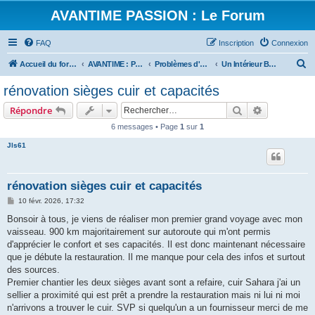
AVANTIME PASSION : Le Forum
FAQ
Inscription
Connexion
R
Accueil du forum
AVANTIME : Parlons Technique
Problèmes d'Accessoires
Un Intérieur Beau et confortable, surement, sauf si problèmes
e
rénovation sièges cuir et capacités
c
Rechercher
Recherche 
Répondre
h
6 messages • Page
1
sur
1
e
Jls61
r
c
h
rénovation sièges cuir et capacités
e
M
10 févr. 2026, 17:32
e
r
s
Bonsoir à tous, je viens de réaliser mon premier grand voyage avec mon
s
vaisseau. 900 km majoritairement sur autoroute qui m'ont permis
a
g
d'apprécier le confort et ses capacités. Il est donc maintenant nécessaire
e
que je débute la restauration. Il me manque pour cela des infos et surtout
des sources.
Premier chantier les deux sièges avant sont a refaire, cuir Sahara j'ai un
sellier a proximité qui est prêt a prendre la restauration mais ni lui ni moi
n'arrivons a trouver le cuir. SVP si quelqu'un a un fournisseur merci de me