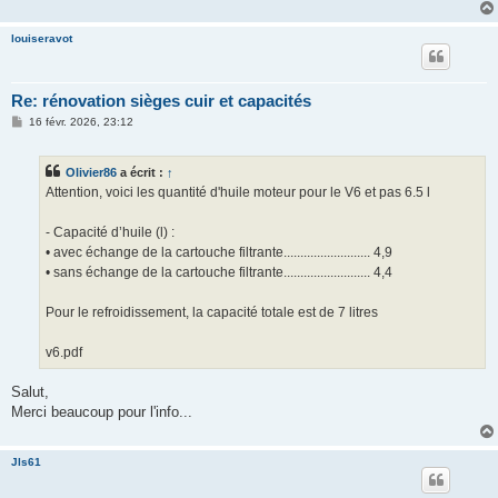
louiseravot
Re: rénovation sièges cuir et capacités
M
16 févr. 2026, 23:12
e
s
s
Olivier86
a écrit :
↑
a
g
Attention, voici les quantité d'huile moteur pour le V6 et pas 6.5 l
e
- Capacité d’huile (l) :
• avec échange de la cartouche filtrante.......................... 4,9
• sans échange de la cartouche filtrante.......................... 4,4
Pour le refroidissement, la capacité totale est de 7 litres
v6.pdf
Salut,
Merci beaucoup pour l'info...
Jls61