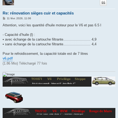
Re: rénovation sièges cuir et capacités
M
11 févr. 2026, 11:06
e
s
Attention, voici les quantité d'huile moteur pour le V6 et pas 6.5 l
s
a
g
- Capacité d’huile (l) :
e
• avec échange de la cartouche filtrante.......................... 4,9
• sans échange de la cartouche filtrante.......................... 4,4
Pour le refroidissement, la capacité totale est de 7 litres
v6.pdf
(1.86 Mio) Téléchargé 77 fois