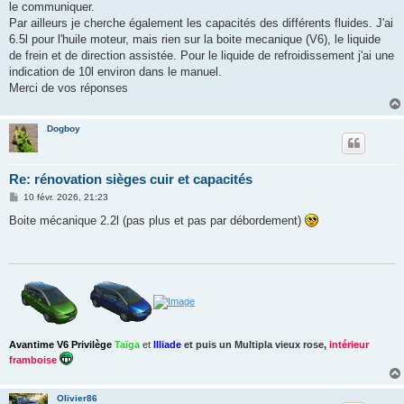
le communiquer.
Par ailleurs je cherche également les capacités des différents fluides. J'ai
6.5l pour l'huile moteur, mais rien sur la boite mecanique (V6), le liquide
de frein et de direction assistée. Pour le liquide de refroidissement j'ai une
indication de 10l environ dans le manuel.
Merci de vos réponses
Dogboy
Re: rénovation sièges cuir et capacités
M
10 févr. 2026, 21:23
e
s
Boite mécanique 2.2l (pas plus et pas par débordement)
s
a
g
e
Avantime V6 Privilège
Taïga
et
Illiade
et puis un
Multipla vieux rose
,
intérieur
framboise
Olivier86