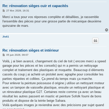
Re: rénovation sièges cuir et capacités
M
27 févr. 2026, 16:31
e
s
Merci a tous pour vos réponses complète et détaillées, je rassemble
s
l'ensemble des pièces pour une grosse partie de mécanique deuxième
a
g
quinzaine de mars.
e
Jls61
Re: rénovation sièges et intérieur
M
05 juin 2026, 09:07
e
s
Voilà, j ai bien avancé, changement du ciel de toit ( encore merci a speed
s
garage pour les pièces et les conseils) qui m a permis un nettoyage
a
g
complet et traitement des plastiques et moquette. Beaucoup d éléments
e
cassés du coup j ai acheté un pistolet avec agraphe pour consolider les
parties réparées et collées. Ça prend du temps mais ça marche.
Pour enlever la peinture poisseuse d origine j utilise un nettoyant moteur
avec un tampon de vaisselle plastique, ensuite un nettoyant plastique et
un rénovateur plastique G27. Certaines reste comme ça avec un beau
résultat les autres passent en mastic et peinture Sofolk fourni de bons
produits et dispose de la teinte beige Sahara.
Voilà quelques images je reviendrai avec des précisions par sujet quand