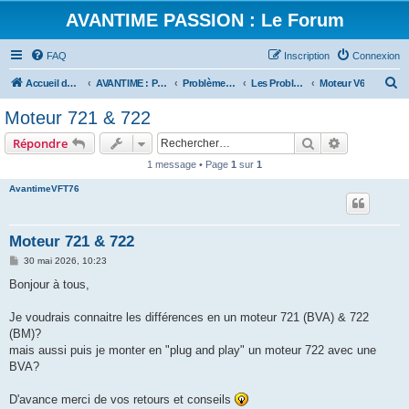
AVANTIME PASSION : Le Forum
FAQ
Inscription
Connexion
R
Accueil du forum
AVANTIME : Parlons Technique
Problèmes Mécaniques
Les Problèmes de Moteur
Moteur V6
e
Moteur 721 & 722
c
Rechercher
Recherche 
Répondre
h
1 message • Page
1
sur
1
e
AvantimeVFT76
r
c
h
Moteur 721 & 722
e
M
30 mai 2026, 10:23
e
r
s
Bonjour à tous,
s
a
g
Je voudrais connaitre les différences en un moteur 721 (BVA) & 722
e
(BM)?
mais aussi puis je monter en "plug and play" un moteur 722 avec une
BVA?
D'avance merci de vos retours et conseils