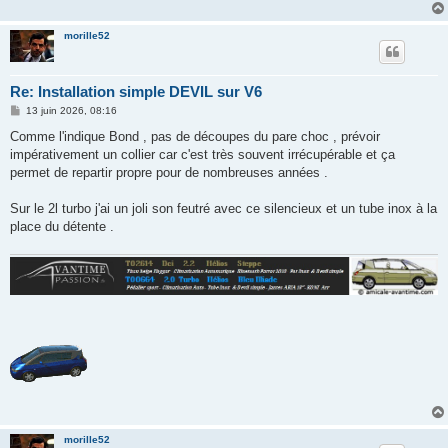
g
e
morille52
Re: Installation simple DEVIL sur V6
M
13 juin 2026, 08:16
e
s
Comme l'indique Bond , pas de découpes du pare choc , prévoir
s
impérativement un collier car c'est très souvent irrécupérable et ça
a
g
permet de repartir propre pour de nombreuses années .
e
Sur le 2l turbo j'ai un joli son feutré avec ce silencieux et un tube inox à la
place du détente .
morille52