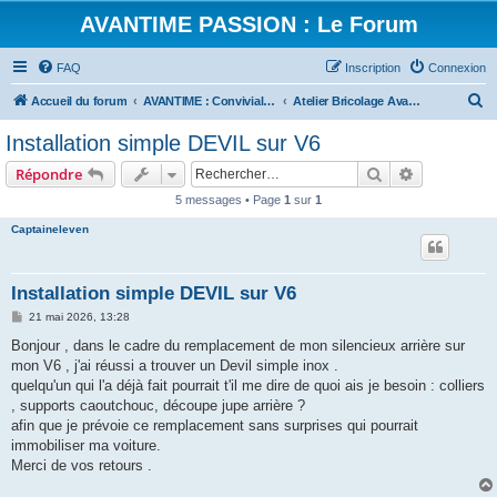
AVANTIME PASSION : Le Forum
FAQ
Inscription
Connexion
R
Accueil du forum
AVANTIME : Convivialité et Partage
Atelier Bricolage Avantime [A.B.A.]
e
Installation simple DEVIL sur V6
c
Rechercher
Recherche 
Répondre
h
5 messages • Page
1
sur
1
e
Captaineleven
r
c
h
Installation simple DEVIL sur V6
e
M
21 mai 2026, 13:28
e
r
s
Bonjour , dans le cadre du remplacement de mon silencieux arrière sur
s
mon V6 , j'ai réussi a trouver un Devil simple inox .
a
g
quelqu'un qui l'a déjà fait pourrait t'il me dire de quoi ais je besoin : colliers
e
, supports caoutchouc, découpe jupe arrière ?
afin que je prévoie ce remplacement sans surprises qui pourrait
immobiliser ma voiture.
Merci de vos retours .