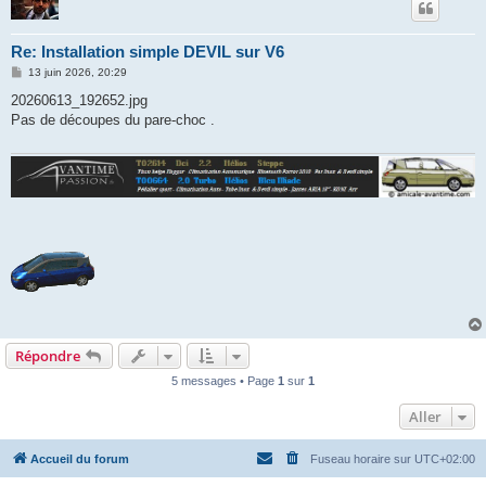
Re: Installation simple DEVIL sur V6
M
13 juin 2026, 20:29
e
s
20260613_192652.jpg
s
Pas de découpes du pare-choc .
a
g
e
Répondre
5 messages • Page
1
sur
1
Aller
Accueil du forum
Fuseau horaire sur
UTC+02:00