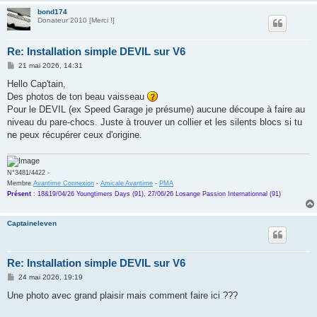
bond174
Donateur 2010 [Merci !]
Re: Installation simple DEVIL sur V6
M
21 mai 2026, 14:31
e
s
Hello Cap'tain,
s
Des photos de ton beau vaisseau
a
g
Pour le DEVIL (ex Speed Garage je présume) aucune découpe à faire au
e
niveau du pare-chocs. Juste à trouver un collier et les silents blocs si tu
ne peux récupérer ceux d'origine.
N°3481/4422 -
Membre
Avantime Connexion
-
Amicale Avantime
-
PMA
Présent
:
18&19/04/26 Youngtimers Days (91), 27/06/26 Losange Passion Internationnal (91)
Captaineleven
Re: Installation simple DEVIL sur V6
M
24 mai 2026, 19:19
e
s
Une photo avec grand plaisir mais comment faire ici ???
s
a