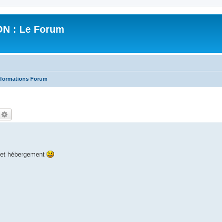
N : Le Forum
nformations Forum
echercher
Recherche avancée
e et hébergement