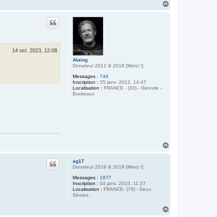
n
H
t
a
a
u
c
t
t
e
r
M
a
14 oct. 2023, 12:08
i
t
Alaing
r
Donateur 2012 & 2018 [Merci !]
e
Messages :
744
T
Inscription :
25 janv. 2012, 14:47
I
Localisation :
FRANCE - (33) - Gironde -
Bordeaux
H
a
u
ag17
t
Donateur 2016 & 2019 [Merci !]
Messages :
1877
Inscription :
04 janv. 2010, 11:27
Localisation :
FRANCE- (79) - Deux
Sèvres -
H
a