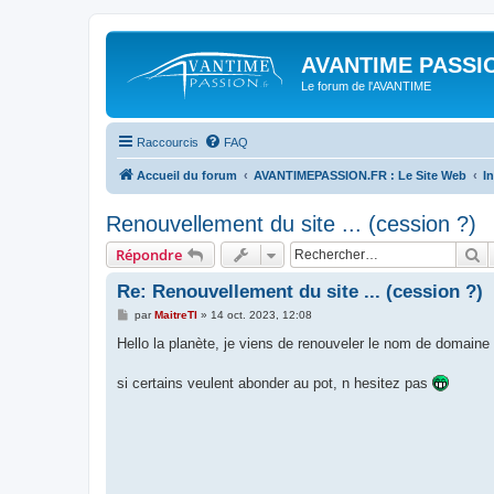
AVANTIME PASSIO
Le forum de l'AVANTIME
Raccourcis
FAQ
Accueil du forum
AVANTIMEPASSION.FR : Le Site Web
I
Renouvellement du site ... (cession ?)
R
Répondre
Re: Renouvellement du site ... (cession ?)
M
par
MaitreTI
»
14 oct. 2023, 12:08
e
s
Hello la planète, je viens de renouveler le nom de domain
s
a
g
si certains veulent abonder au pot, n hesitez pas
e