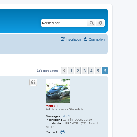
Rechercher
Recherche avancé
Inscription
Connexion
1
2
3
4
5
6
Précédent
129 messages
MaitreTI
Administrateur - Site Admin
Messages :
4363
Inscription :
18 déc. 2006, 23:39
Localisation :
FRANCE - (57) - Moselle -
METZ
C
Contact :
o