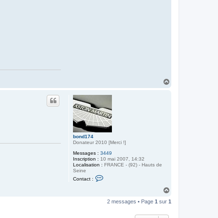
H
a
u
t
bond174
Donateur 2010 [Merci !]
Messages :
3449
Inscription :
10 mai 2007, 14:32
Localisation :
FRANCE - (92) - Hauts de
Seine
C
Contact :
o
n
H
t
a
a
2 messages • Page
1
sur
1
u
c
t
t
e