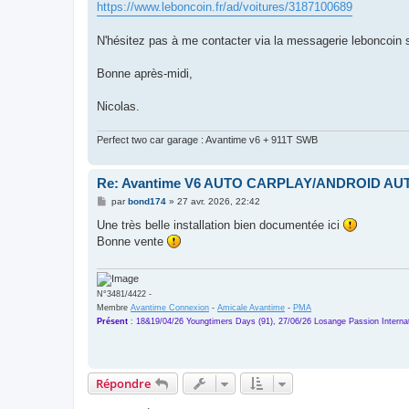
https://www.leboncoin.fr/ad/voitures/3187100689
N'hésitez pas à me contacter via la messagerie leboncoin s
Bonne après-midi,
Nicolas.
Perfect two car garage : Avantime v6 + 911T SWB
Re: Avantime V6 AUTO CARPLAY/ANDROID AUT
M
par
bond174
»
27 avr. 2026, 22:42
e
s
Une très belle installation bien documentée ici
s
Bonne vente
a
g
e
N°3481/4422 -
Membre
Avantime Connexion
-
Amicale Avantime
-
PMA
Présent
:
18&19/04/26 Youngtimers Days (91), 27/06/26 Losange Passion Internat
Répondre