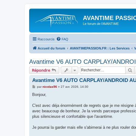
AVANTIME PASSIO
Le forum de l'AVANTIME
Raccourcis
FAQ
Accueil du forum
AVANTIMEPASSION.FR : Les Services
V
Avantime V6 AUTO CARPLAY/ANDROI
R
Répondre
Avantime V6 AUTO CARPLAY/ANDROID AU
M
par
nicolas56
»
27 avr. 2026, 14:30
e
s
Bonjour,
s
a
g
C'est avec déja énormément de regrets que je me résigne à
e
avec beaucoup de bonheur. Je la vends parceque professionn
plus silencieuse et confortable que l'avantime.
Je pourrai la garder mais elle s'abimerai à ne plus rouler do