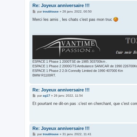
Re: Joyeux anniversaire !!!
M
par
troublouse
»
26 janv. 2022, 00:50
e
s
Merci les amis , les chats c'est pas mon truc
s
a
g
e
ESPACE 1 Phase 1 2000TSE de 1985 303700km .
ESPACE 1 Phase 2 2000GTS Ambulance SANICAR de 1990 226700
ESPACE 1 Phase 2 2.0i Connolly Limited de 1990 407000 Km
BMW R1100RT.
Re: Joyeux anniversaire !!!
M
par
ag17
»
26 janv. 2022, 11:54
e
s
Et pourtant ne dit-on pas :c'est en cherchant, que c'est c
s
a
g
e
Re: Joyeux anniversaire !!!
M
par
troublouse
»
31 janv. 2022, 11:41