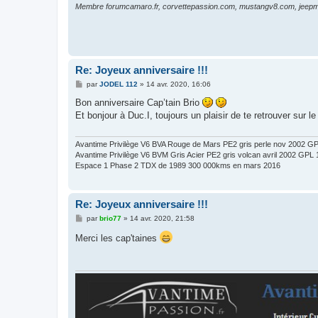
Membre forumcamaro.fr, corvettepassion.com, mustangv8.com, jeepma
Re: Joyeux anniversaire !!!
M
par
JODEL 112
»
14 avr. 2020, 16:06
e
s
Bon anniversaire Cap’tain Brio
s
Et bonjour à Duc.I, toujours un plaisir de te retrouver sur l
a
g
e
Avantime Privilège V6 BVA Rouge de Mars PE2 gris perle nov 2002 
Avantime Privilège V6 BVM Gris Acier PE2 gris volcan avril 2002 GP
Espace 1 Phase 2 TDX de 1989 300 000kms en mars 2016
Re: Joyeux anniversaire !!!
M
par
brio77
»
14 avr. 2020, 21:58
e
s
Merci les cap'taines
s
a
g
e