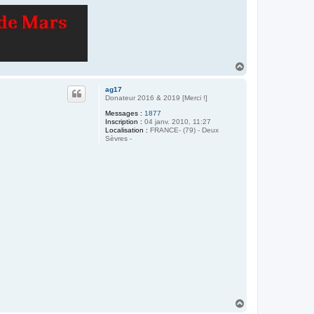
H
a
u
ag17
t
Donateur 2016 & 2019 [Merci !]
Messages :
1877
Inscription :
04 janv. 2010, 11:27
Localisation :
FRANCE- (79) - Deux
Sèvres -
H
a