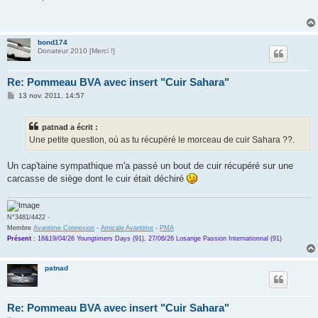
s
a
g
e
bond174
Donateur 2010 [Merci !]
Re: Pommeau BVA avec insert "Cuir Sahara"
M
13 nov. 2011, 14:57
e
s
s
patnad a écrit :
a
g
Une petite question, où as tu récupéré le morceau de cuir Sahara ??.
e
Un cap'taine sympathique m'a passé un bout de cuir récupéré sur une
carcasse de siège dont le cuir était déchiré
N°3481/4422 -
Membre
Avantime Connexion
-
Amicale Avantime
-
PMA
Présent
:
18&19/04/26 Youngtimers Days (91), 27/06/26 Losange Passion Internationnal (91)
patnad
Re: Pommeau BVA avec insert "Cuir Sahara"