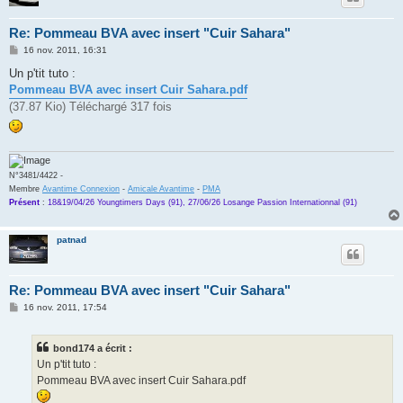
Re: Pommeau BVA avec insert "Cuir Sahara"
M
16 nov. 2011, 16:31
e
s
Un p'tit tuto :
s
Pommeau BVA avec insert Cuir Sahara.pdf
a
g
(37.87 Kio) Téléchargé 317 fois
e
N°3481/4422 -
Membre
Avantime Connexion
-
Amicale Avantime
-
PMA
Présent
:
18&19/04/26 Youngtimers Days (91), 27/06/26 Losange Passion Internationnal (91)
patnad
Re: Pommeau BVA avec insert "Cuir Sahara"
M
16 nov. 2011, 17:54
e
s
s
bond174 a écrit :
a
g
Un p'tit tuto :
e
Pommeau BVA avec insert Cuir Sahara.pdf