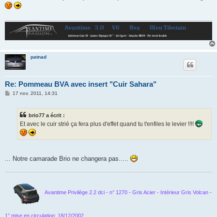
s
a
g
e
patnad
Re: Pommeau BVA avec insert "Cuir Sahara"
M
17 nov. 2011, 14:31
e
s
s
brio77 a écrit :
a
g
Et avec le cuir strié ça fera plus d'effet quand tu t'enfiles le levier !!!!
e
... Notre camarade Brio ne changera pas.....
Avantime Privilège 2.2 dci - n° 1270 - Gris Acier - Intérieur Gris Volcan -
1° mise en circulation: 18/12/2002
.