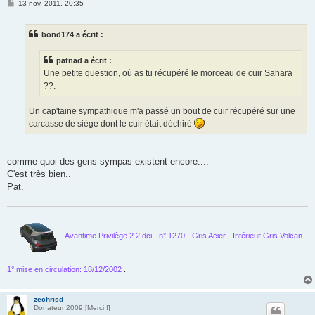
M
13 nov. 2011, 20:35
e
s
s
bond174 a écrit :
a
g
e
patnad a écrit :
Une petite question, où as tu récupéré le morceau de cuir Sahara
??.
Un cap'taine sympathique m'a passé un bout de cuir récupéré sur une
carcasse de siège dont le cuir était déchiré
comme quoi des gens sympas existent encore....
C'est très bien..
Pat.
Avantime Privilège 2.2 dci - n° 1270 - Gris Acier - Intérieur Gris Volcan -
1° mise en circulation: 18/12/2002
.
zechrisd
Donateur 2009 [Merci !]