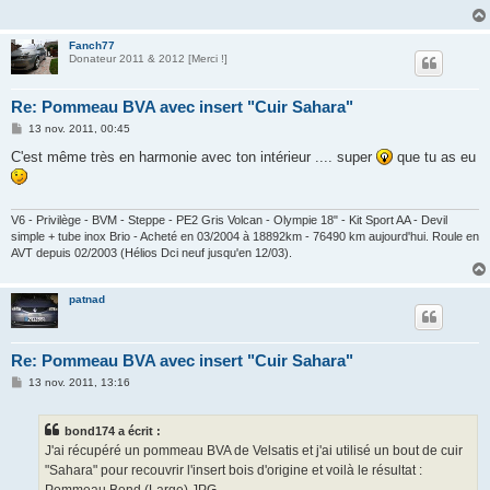
g
e
Fanch77
Donateur 2011 & 2012 [Merci !]
Re: Pommeau BVA avec insert "Cuir Sahara"
M
13 nov. 2011, 00:45
e
s
C'est même très en harmonie avec ton intérieur .... super
que tu as eu
s
a
g
e
V6 - Privilège - BVM - Steppe - PE2 Gris Volcan - Olympie 18" - Kit Sport AA - Devil
simple + tube inox Brio - Acheté en 03/2004 à 18892km - 76490 km aujourd'hui. Roule en
AVT depuis 02/2003 (Hélios Dci neuf jusqu'en 12/03).
patnad
Re: Pommeau BVA avec insert "Cuir Sahara"
M
13 nov. 2011, 13:16
e
s
s
bond174 a écrit :
a
g
J'ai récupéré un pommeau BVA de Velsatis et j'ai utilisé un bout de cuir
e
"Sahara" pour recouvrir l'insert bois d'origine et voilà le résultat :