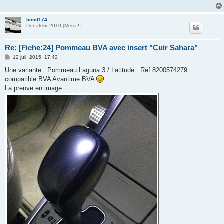
bond174
Donateur 2010 [Merci !]
Re: [Fiche:24] Pommeau BVA avec insert "Cuir Sahara"
M
12 juil. 2015, 17:42
e
s
Une variante : Pommeau Laguna 3 / Latitude : Réf 8200574279
s
compatible BVA Avantime BVA
a
g
La preuve en image :
e