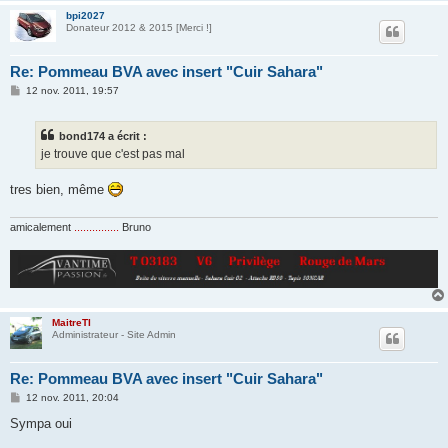
bpi2027
Donateur 2012 & 2015 [Merci !]
Re: Pommeau BVA avec insert "Cuir Sahara"
M
12 nov. 2011, 19:57
e
s
s
bond174 a écrit :
a
g
je trouve que c'est pas mal
e
tres bien, même
amicalement
...............
Bruno
MaitreTI
Administrateur - Site Admin
Re: Pommeau BVA avec insert "Cuir Sahara"
M
12 nov. 2011, 20:04
e
s
Sympa oui
s
a