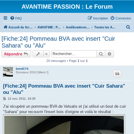
AVANTIME PASSION : Le Forum
FAQ
Inscription
Connexion
R
Accueil du forum
AVANTIME : Parlons Technique
Améliorations, Tuning ...
Toutes les Améliorations dans l'Habitacle et autour
e
[Fiche:24] Pommeau BVA avec insert "Cuir
c
Sahara" ou "Alu"
h
Rechercher
Recherche 
Répondre
e
20 messages • Page
1
sur
1
r
bond174
c
Donateur 2010 [Merci !]
h
e
[Fiche:24] Pommeau BVA avec insert "Cuir Sahara"
ou "Alu"
r
M
12 nov. 2011, 19:35
e
s
J'ai récupéré un pommeau BVA de Velsatis et j'ai utilisé un bout de cuir
s
"Sahara" pour recouvrir l'insert bois d'origine et voilà le résultat :
a
g
e