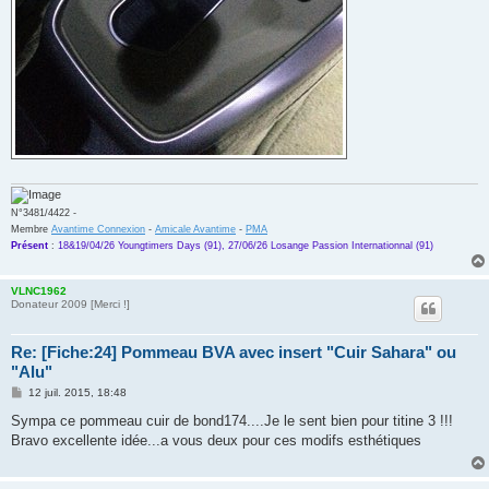
N°3481/4422 -
Membre
Avantime Connexion
-
Amicale Avantime
-
PMA
Présent
:
18&19/04/26 Youngtimers Days (91), 27/06/26 Losange Passion Internationnal (91)
VLNC1962
Donateur 2009 [Merci !]
Re: [Fiche:24] Pommeau BVA avec insert "Cuir Sahara" ou
"Alu"
M
12 juil. 2015, 18:48
e
s
Sympa ce pommeau cuir de bond174....Je le sent bien pour titine 3 !!!
s
Bravo excellente idée...a vous deux pour ces modifs esthétiques
a
g
e