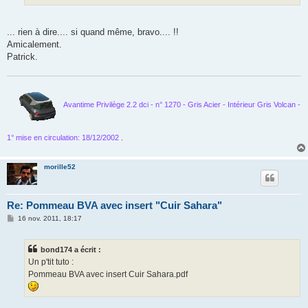
... rien à dire.... si quand même, bravo.... !!
Amicalement.
Patrick.
Avantime Privilège 2.2 dci - n° 1270 - Gris Acier - Intérieur Gris Volcan -
1° mise en circulation: 18/12/2002
.
morille52
Re: Pommeau BVA avec insert "Cuir Sahara"
M
16 nov. 2011, 18:17
e
s
s
bond174 a écrit :
a
g
Un p'tit tuto :
e
Pommeau BVA avec insert Cuir Sahara.pdf