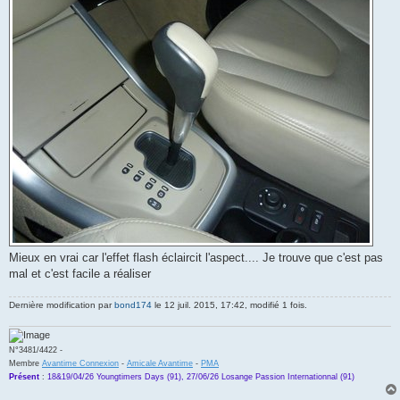
Mieux en vrai car l'effet flash éclaircit l'aspect.... Je trouve que c'est pas
mal et c'est facile a réaliser
Dernière modification par
bond174
le 12 juil. 2015, 17:42, modifié 1 fois.
N°3481/4422 -
Membre
Avantime Connexion
-
Amicale Avantime
-
PMA
Présent
:
18&19/04/26 Youngtimers Days (91), 27/06/26 Losange Passion Internationnal (91)