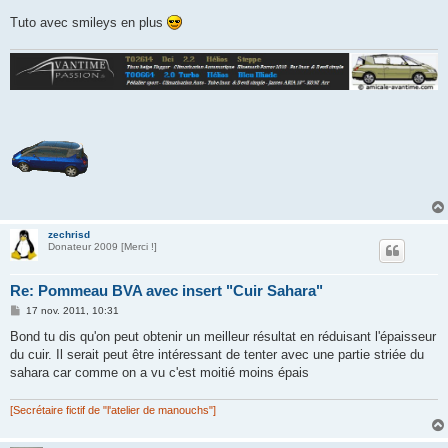
Tuto avec smileys en plus
zechrisd
Donateur 2009 [Merci !]
Re: Pommeau BVA avec insert "Cuir Sahara"
M
17 nov. 2011, 10:31
e
s
Bond tu dis qu'on peut obtenir un meilleur résultat en réduisant l'épaisseur
s
du cuir. Il serait peut être intéressant de tenter avec une partie striée du
a
g
sahara car comme on a vu c'est moitié moins épais
e
[Secrétaire fictif de "l'atelier de manouchs"]