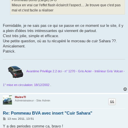
Pommeau Bond (Large).JPG
Mieux en vrai car l'effet flash éclaircit l'aspect.... Je trouve que c'est pas
mal et c'est facile a réaliser
Formidable, je ne sais pas ce qui se passe en ce moment sur le site, il y
a plein d'idées très intéressantes qui viennent de partout.
C'est très jolie, simple et efficace.
Une petite question, où as tu récupéré le morceau de cuir Sahara ??.
Amicalement.
Patrick.
Avantime Privilège 2.2 dci - n° 1270 - Gris Acier - Intérieur Gris Volcan -
1° mise en circulation: 18/12/2002
.
MaitreTI
Administrateur - Site Admin
Re: Pommeau BVA avec insert "Cuir Sahara"
M
13 nov. 2011, 13:51
e
s
Y a des periodes comme ca, bravo !