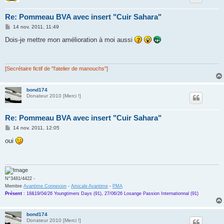
Re: Pommeau BVA avec insert "Cuir Sahara"
M
14 nov. 2011, 11:49
e
s
Dois-je mettre mon amélioration à moi aussi
s
a
g
e
[Secrétaire fictif de "l'atelier de manouchs"]
bond174
Donateur 2010 [Merci !]
Re: Pommeau BVA avec insert "Cuir Sahara"
M
14 nov. 2011, 12:05
e
s
oui
s
a
g
e
N°3481/4422 -
Membre
Avantime Connexion
-
Amicale Avantime
-
PMA
Présent
:
18&19/04/26 Youngtimers Days (91), 27/06/26 Losange Passion Internationnal (91)
bond174
Donateur 2010 [Merci !]