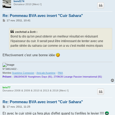
bond174
Donateur 2010 [Merci !]
Re: Pommeau BVA avec insert "Cuir Sahara"
M
17 nov. 2011, 10:41
e
s
s
zechrisd a écrit :
a
g
Bond tu dis qu'on peut obtenir un meilleur résultat en réduisant
e
l'épaisseur du cuir. Il serait peut être intéressant de tenter avec une
partie striée du sahara car comme on a vu c'est moitié moins épais
Effectivement c'est une bonne idée
N°3481/4422 -
Membre
Avantime Connexion
-
Amicale Avantime
-
PMA
Présent
:
18&19/04/26 Youngtimers Days (91), 27/06/26 Losange Passion Internationnal (91)
brio77
Donateur 2008 & 2009 & 2010 & 2013 & 2016 [Merci !]
Re: Pommeau BVA avec insert "Cuir Sahara"
M
17 nov. 2011, 11:25
e
s
Et avec le cuir strié ça fera plus d'effet quand tu t'enfiles le levier !!!!