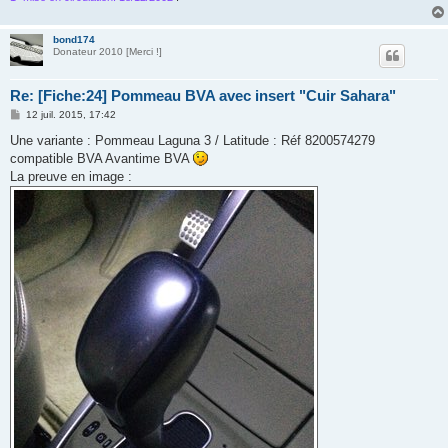
bond174
Donateur 2010 [Merci !]
Re: [Fiche:24] Pommeau BVA avec insert "Cuir Sahara"
M
12 juil. 2015, 17:42
e
s
Une variante : Pommeau Laguna 3 / Latitude : Réf 8200574279
s
compatible BVA Avantime BVA
a
g
La preuve en image :
e