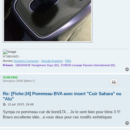
N°3481/4422 -
Membre
Avantime Connexion
-
Amicale Avantime
-
PMA
Présent
:
18&19/04/26 Youngtimers Days (91), 27/06/26 Losange Passion Internationnal (91)
VLNC1962
Donateur 2009 [Merci !]
Re: [Fiche:24] Pommeau BVA avec insert "Cuir Sahara" ou
"Alu"
M
12 juil. 2015, 18:48
e
s
Sympa ce pommeau cuir de bond174....Je le sent bien pour titine 3 !!!
s
Bravo excellente idée...a vous deux pour ces modifs esthétiques
a
g
e