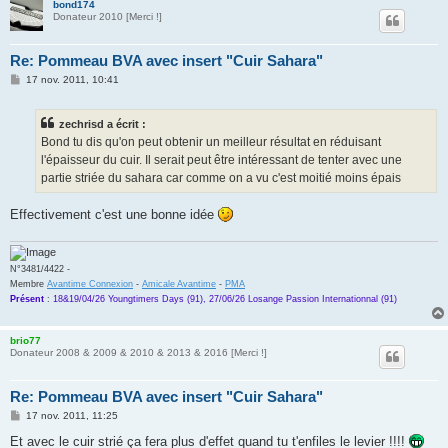
bond174
Donateur 2010 [Merci !]
Re: Pommeau BVA avec insert "Cuir Sahara"
M
17 nov. 2011, 10:41
e
s
s
zechrisd a écrit :
a
g
Bond tu dis qu'on peut obtenir un meilleur résultat en réduisant
e
l'épaisseur du cuir. Il serait peut être intéressant de tenter avec une
partie striée du sahara car comme on a vu c'est moitié moins épais
Effectivement c'est une bonne idée
N°3481/4422 -
Membre
Avantime Connexion
-
Amicale Avantime
-
PMA
Présent
:
18&19/04/26 Youngtimers Days (91), 27/06/26 Losange Passion Internationnal (91)
brio77
Donateur 2008 & 2009 & 2010 & 2013 & 2016 [Merci !]
Re: Pommeau BVA avec insert "Cuir Sahara"
M
17 nov. 2011, 11:25
e
s
Et avec le cuir strié ça fera plus d'effet quand tu t'enfiles le levier !!!!