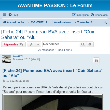
AVANTIME PASSION : Le Forum
FAQ
Inscription
Connexion
R
Accueil du forum
AVANTIME : Parlons Technique
Améliorations, Tuning ...
Toutes les Améliorations dans l'Habitacle et autour
e
[Fiche:24] Pommeau BVA avec insert "Cuir
c
Sahara" ou "Alu"
h
Rechercher
Recherche 
Répondre
e
20 messages • Page
1
sur
1
r
bond174
c
Donateur 2010 [Merci !]
h
e
[Fiche:24] Pommeau BVA avec insert "Cuir Sahara"
ou "Alu"
r
M
12 nov. 2011, 19:35
e
s
J'ai récupéré un pommeau BVA de Velsatis et j'ai utilisé un bout de cuir
s
"Sahara" pour recouvrir l'insert bois d'origine et voilà le résultat :
a
g
e