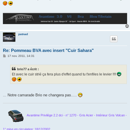
s
a
g
e
patnad
Re: Pommeau BVA avec insert "Cuir Sahara"
M
17 nov. 2011, 14:31
e
s
s
brio77 a écrit :
a
g
Et avec le cuir strié ça fera plus d'effet quand tu t'enfiles le levier !!!!
e
... Notre camarade Brio ne changera pas.....
Avantime Privilège 2.2 dci - n° 1270 - Gris Acier - Intérieur Gris Volcan -
1° mise en circulation: 18/12/2002
.