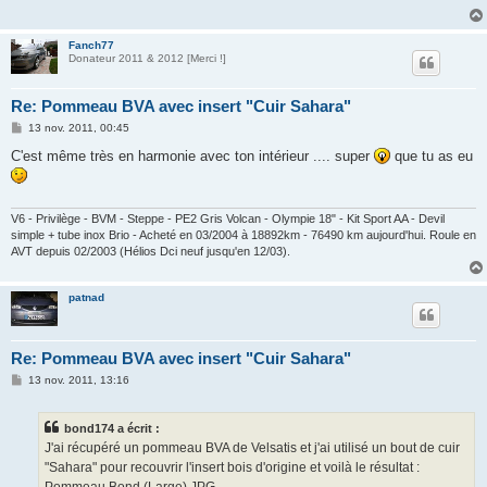
g
e
Fanch77
Donateur 2011 & 2012 [Merci !]
Re: Pommeau BVA avec insert "Cuir Sahara"
M
13 nov. 2011, 00:45
e
s
C'est même très en harmonie avec ton intérieur .... super
que tu as eu
s
a
g
e
V6 - Privilège - BVM - Steppe - PE2 Gris Volcan - Olympie 18" - Kit Sport AA - Devil
simple + tube inox Brio - Acheté en 03/2004 à 18892km - 76490 km aujourd'hui. Roule en
AVT depuis 02/2003 (Hélios Dci neuf jusqu'en 12/03).
patnad
Re: Pommeau BVA avec insert "Cuir Sahara"
M
13 nov. 2011, 13:16
e
s
s
bond174 a écrit :
a
g
J'ai récupéré un pommeau BVA de Velsatis et j'ai utilisé un bout de cuir
e
"Sahara" pour recouvrir l'insert bois d'origine et voilà le résultat :