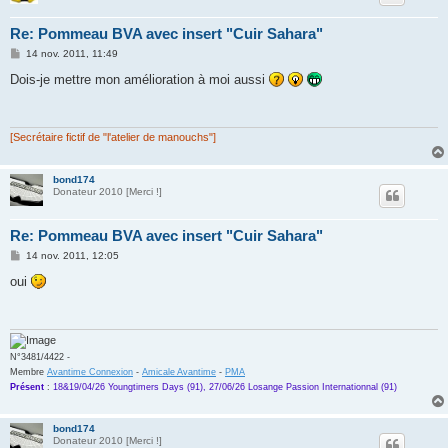
Re: Pommeau BVA avec insert "Cuir Sahara"
M
14 nov. 2011, 11:49
e
s
Dois-je mettre mon amélioration à moi aussi
s
a
g
e
[Secrétaire fictif de "l'atelier de manouchs"]
bond174
Donateur 2010 [Merci !]
Re: Pommeau BVA avec insert "Cuir Sahara"
M
14 nov. 2011, 12:05
e
s
oui
s
a
g
e
N°3481/4422 -
Membre
Avantime Connexion
-
Amicale Avantime
-
PMA
Présent
:
18&19/04/26 Youngtimers Days (91), 27/06/26 Losange Passion Internationnal (91)
bond174
Donateur 2010 [Merci !]