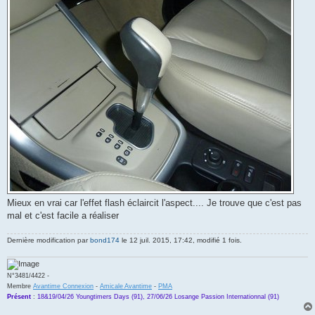
Mieux en vrai car l'effet flash éclaircit l'aspect.... Je trouve que c'est pas
mal et c'est facile a réaliser
Dernière modification par
bond174
le 12 juil. 2015, 17:42, modifié 1 fois.
N°3481/4422 -
Membre
Avantime Connexion
-
Amicale Avantime
-
PMA
Présent
:
18&19/04/26 Youngtimers Days (91), 27/06/26 Losange Passion Internationnal (91)