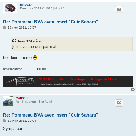
bpi2027
Donateur 2012 & 2015 [Merci !]
Re: Pommeau BVA avec insert "Cuir Sahara"
M
12 nov. 2011, 19:57
e
s
s
bond174 a écrit :
a
g
je trouve que c'est pas mal
e
tres bien, même
amicalement
...............
Bruno
MaitreTI
Administrateur - Site Admin
Re: Pommeau BVA avec insert "Cuir Sahara"
M
12 nov. 2011, 20:04
e
s
Sympa oui
s
a