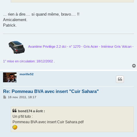
... rien à dire.... si quand même, bravo.... !!
Amicalement.
Patrick.
Avantime Privilège 2.2 dci - n° 1270 - Gris Acier - Intérieur Gris Volcan -
1° mise en circulation: 18/12/2002
.
morille52
Re: Pommeau BVA avec insert "Cuir Sahara"
M
16 nov. 2011, 18:17
e
s
s
bond174 a écrit :
a
g
Un p'tit tuto :
e
Pommeau BVA avec insert Cuir Sahara.pdf