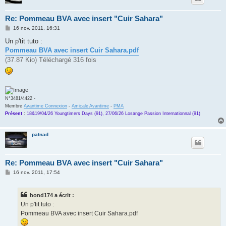
Re: Pommeau BVA avec insert "Cuir Sahara"
M
16 nov. 2011, 16:31
e
s
Un p'tit tuto :
s
Pommeau BVA avec insert Cuir Sahara.pdf
a
g
(37.87 Kio) Téléchargé 316 fois
e
N°3481/4422 -
Membre
Avantime Connexion
-
Amicale Avantime
-
PMA
Présent
:
18&19/04/26 Youngtimers Days (91), 27/06/26 Losange Passion Internationnal (91)
patnad
Re: Pommeau BVA avec insert "Cuir Sahara"
M
16 nov. 2011, 17:54
e
s
s
bond174 a écrit :
a
g
Un p'tit tuto :
e
Pommeau BVA avec insert Cuir Sahara.pdf