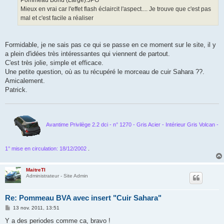
Pommeau Bond (Large).JPG
Mieux en vrai car l'effet flash éclaircit l'aspect.... Je trouve que c'est pas
mal et c'est facile a réaliser
Formidable, je ne sais pas ce qui se passe en ce moment sur le site, il y
a plein d'idées très intéressantes qui viennent de partout.
C'est très jolie, simple et efficace.
Une petite question, où as tu récupéré le morceau de cuir Sahara ??.
Amicalement.
Patrick.
Avantime Privilège 2.2 dci - n° 1270 - Gris Acier - Intérieur Gris Volcan -
1° mise en circulation: 18/12/2002
.
MaitreTI
Administrateur - Site Admin
Re: Pommeau BVA avec insert "Cuir Sahara"
M
13 nov. 2011, 13:51
e
s
Y a des periodes comme ca, bravo !