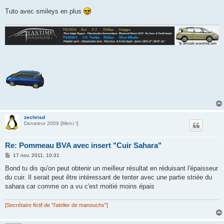
Tuto avec smileys en plus
zechrisd
Donateur 2009 [Merci !]
Re: Pommeau BVA avec insert "Cuir Sahara"
M
17 nov. 2011, 10:31
e
s
Bond tu dis qu'on peut obtenir un meilleur résultat en réduisant l'épaisseur
s
du cuir. Il serait peut être intéressant de tenter avec une partie striée du
a
g
sahara car comme on a vu c'est moitié moins épais
e
[Secrétaire fictif de "l'atelier de manouchs"]