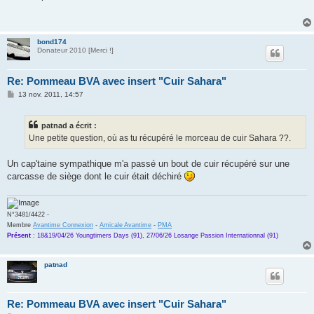
s
a
g
e
bond174
Donateur 2010 [Merci !]
Re: Pommeau BVA avec insert "Cuir Sahara"
M
13 nov. 2011, 14:57
e
s
s
patnad a écrit :
a
g
Une petite question, où as tu récupéré le morceau de cuir Sahara ??.
e
Un cap'taine sympathique m'a passé un bout de cuir récupéré sur une
carcasse de siège dont le cuir était déchiré
N°3481/4422 -
Membre
Avantime Connexion
-
Amicale Avantime
-
PMA
Présent
:
18&19/04/26 Youngtimers Days (91), 27/06/26 Losange Passion Internationnal (91)
patnad
Re: Pommeau BVA avec insert "Cuir Sahara"