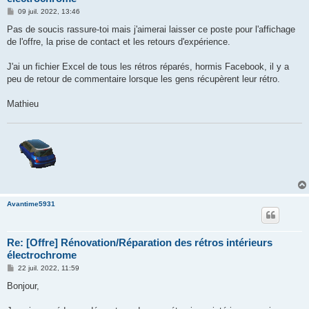
M
09 juil. 2022, 13:46
e
s
Pas de soucis rassure-toi mais j'aimerai laisser ce poste pour l'affichage
s
de l'offre, la prise de contact et les retours d'expérience.
a
g
e
J'ai un fichier Excel de tous les rétros réparés, hormis Facebook, il y a
peu de retour de commentaire lorsque les gens récupèrent leur rétro.
Mathieu
Avantime5931
Re: [Offre] Rénovation/Réparation des rétros intérieurs
électrochrome
M
22 juil. 2022, 11:59
e
s
Bonjour,
s
a
g