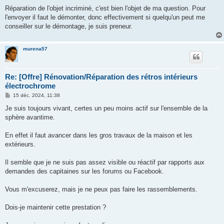
Réparation de l'objet incriminé, c'est bien l'objet de ma question. Pour
l'envoyer il faut le démonter, donc effectivement si quelqu'un peut me
conseiller sur le démontage, je suis preneur.
murena57
Re: [Offre] Rénovation/Réparation des rétros intérieurs
électrochrome
M
15 déc. 2024, 11:38
e
s
Je suis toujours vivant, certes un peu moins actif sur l'ensemble de la
s
sphère avantime.
a
g
e
En effet il faut avancer dans les gros travaux de la maison et les
extérieurs.
Il semble que je ne suis pas assez visible ou réactif par rapports aux
demandes des capitaines sur les forums ou Facebook.
Vous m'excuserez, mais je ne peux pas faire les rassemblements.
Dois-je maintenir cette prestation ?