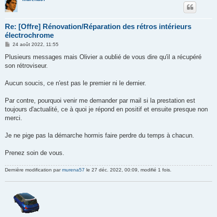
Re: [Offre] Rénovation/Réparation des rétros intérieurs
électrochrome
M
24 août 2022, 11:55
e
s
Plusieurs messages mais Olivier a oublié de vous dire qu'il a récupéré
s
son rétroviseur.
a
g
e
Aucun soucis, ce n'est pas le premier ni le dernier.
Par contre, pourquoi venir me demander par mail si la prestation est
toujours d'actualité, ce à quoi je répond en positif et ensuite presque non
merci.
Je ne pige pas la démarche hormis faire perdre du temps à chacun.
Prenez soin de vous.
Dernière modification par
murena57
le 27 déc. 2022, 00:09, modifié 1 fois.