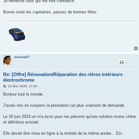
Je remercie ceux qui me font confiance.
Bonne route les capitaines, passez de bonnes fêtes.
murena57
Re: [Offre] Rénovation/Réparation des rétros intérieurs
électrochrome
M
13 févr. 2026, 17:44
e
s
Bonjour tout le monde.
s
a
g
J'avais mis en suspens la prestation car plus vraiment de demande.
e
Le 30 juin 2024 on m'a écris pour me prévenir qu'une solution moins chère
et définitive existait.
Elle devait être mise en ligne à la rentrée de la même année... Etc..