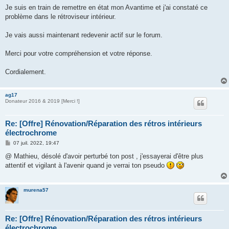
Je suis en train de remettre en état mon Avantime et j'ai constaté ce
problème dans le rétroviseur intérieur.
Je vais aussi maintenant redevenir actif sur le forum.
Merci pour votre compréhension et votre réponse.
Cordialement.
ag17
Donateur 2016 & 2019 [Merci !]
Re: [Offre] Rénovation/Réparation des rétros intérieurs
électrochrome
M
07 juil. 2022, 19:47
e
s
@ Mathieu, désolé d'avoir perturbé ton post , j'essayerai d'être plus
s
attentif et vigilant à l'avenir quand je verrai ton pseudo
a
g
e
murena57
Re: [Offre] Rénovation/Réparation des rétros intérieurs
électrochrome