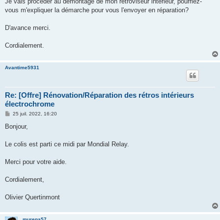
Je vais procéder au démontage de mon rétroviseur intérieur, pourriez-
e
vous m'expliquer la démarche pour vous l'envoyer en réparation?
D'avance merci.
Cordialement.
Avantime5931
Re: [Offre] Rénovation/Réparation des rétros intérieurs
électrochrome
M
25 juil. 2022, 16:20
e
s
Bonjour,
s
a
g
Le colis est parti ce midi par Mondial Relay.
e
Merci pour votre aide.
Cordialement,
Olivier Quertinmont
murena57