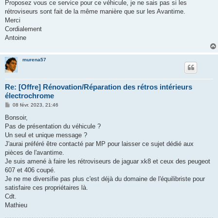
Proposez vous ce service pour ce véhicule, je ne sais pas si les
rétroviseurs sont fait de la même manière que sur les Avantime.
Merci
Cordialement
Antoine
murena57
Re: [Offre] Rénovation/Réparation des rétros intérieurs
électrochrome
M
08 févr. 2023, 21:46
e
s
Bonsoir,
s
Pas de présentation du véhicule ?
a
g
Un seul et unique message ?
e
J'aurai préféré être contacté par MP pour laisser ce sujet dédié aux
pièces de l'avantime.
Je suis amené à faire les rétroviseurs de jaguar xk8 et ceux des peugeot
607 et 406 coupé.
Je ne me diversifie pas plus c'est déjà du domaine de l'équilibriste pour
satisfaire ces propriétaires là.
Cdt.
Mathieu