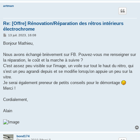
artman
Re: [Offre] Rénovation/Réparation des rétros intérieurs
électrochrome
M
13 juil. 2023, 16:08
e
s
Bonjour Mathieu,
s
a
g
Nous avons échangé brièvement sur FB. Pouvez-vous me renseigner sur
e
la réparation, le coût et la marche à suivre ?
C'est assez peu visible sur l'image, un voile sur tout le haut du rétro, qui
s'est un peu agrandi depuis et se modifie lorsqu'on appuie un peu sur la
vitre.
Je serai également preneur de petits conseils pour le démontage
Merci !
Cordialement,
Alain
bond174
Donateur 2010 [Merci !]