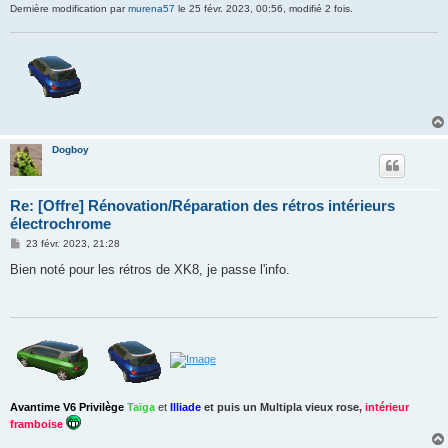
Dernière modification par
murena57
le 25 févr. 2023, 00:56, modifié 2 fois.
Dogboy
Re: [Offre] Rénovation/Réparation des rétros intérieurs
électrochrome
M
23 févr. 2023, 21:28
e
s
Bien noté pour les rétros de XK8, je passe l'info.
s
a
g
e
Avantime V6 Privilège
Taïga
et
Illiade
et puis un
Multipla vieux rose
,
intérieur
framboise