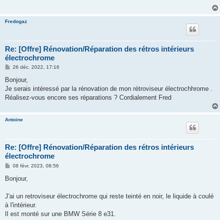
Fredogaz
Re: [Offre] Rénovation/Réparation des rétros intérieurs
électrochrome
M
26 déc. 2022, 17:16
e
s
Bonjour,
s
Je serais intéressé par la rénovation de mon rétroviseur électrochhrome .
a
g
Réalisez-vous encore ses réparations ? Cordialement Fred
e
Antoine
Re: [Offre] Rénovation/Réparation des rétros intérieurs
électrochrome
M
08 févr. 2023, 08:56
e
s
Bonjour,
s
a
g
J'ai un retroviseur électrochrome qui reste teinté en noir, le liquide à coulé
e
à l'intérieur.
Il est monté sur une BMW Série 8 e31.