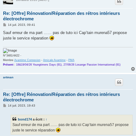
Re: [Offre] Rénovation/Réparation des rétros intérieurs
électrochrome
M
14 juil. 2023, 09:41
e
s
Sauf erreur de ma part …… pas de tuto ici Cap’tain murena57 propose
s
juste le service réparation
a
g
e
N°3481/4422 -
Membre
Avantime Connexion
-
Amicale Avantime
-
PMA
Présent
:
18&19/04/26 Youngtimers Days (91), 27/06/26 Losange Passion Internationnal (91)
artman
Re: [Offre] Rénovation/Réparation des rétros intérieurs
électrochrome
M
14 juil. 2023, 19:43
e
s
s
bond174
a écrit :
↑
a
g
Sauf erreur de ma part …… pas de tuto ici Cap’tain murena57 propose
e
juste le service réparation