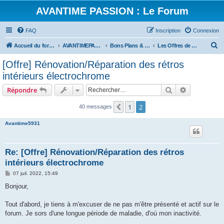
AVANTIME PASSION : Le Forum
FAQ
Inscription
Connexion
R
Accueil du forum
AVANTIMEPASSION.FR : Les Services
Bons Plans & Achats groupés
Les Offres de Service et Produits
e
[Offre] Rénovation/Réparation des rétros
c
intérieurs électrochrome
h
Rechercher
Recherche 
Répondre
e
r
1
2
Précédent
40 messages
c
Avantime5931
h
e
Re: [Offre] Rénovation/Réparation des rétros
r
intérieurs électrochrome
M
07 juil. 2022, 15:49
e
s
Bonjour,
s
a
g
Tout d'abord, je tiens à m'excuser de ne pas m'être présenté et actif sur le
e
forum. Je sors d'une longue période de maladie, d'où mon inactivité.