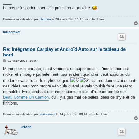
____
Le poste à souder laser allie précision et rapidité.
Dernière modification par
Badrien
le 29 mai 2026, 15:15, modifié 1 fois.
louiseravot
Re: Intégration Carplay et Androïd Auto sur le tableau de
bord
M
13 janv. 2026, 19:07
e
s
Merci pour le partage, c’est vraiment un super boulot. L’installation est
s
nickel et s’intègre parfaitement, pas évident quand on veut apporter du
a
g
moderne sans trahir le style d’origine
. Ça me donne clairement
e
des idées pour mon propre véhicule quand je vais vouloir faire une resto
complète. En cherchant des inspirations, je suis d'ailleurs tombé sur
Beau Comme Un Camion
, où il y a pas mal de belles idées de style et de
finitions.
Dernière modification par
louiseravot
le 14 juil. 2026, 08:44, modifié 1 fois.
urbann