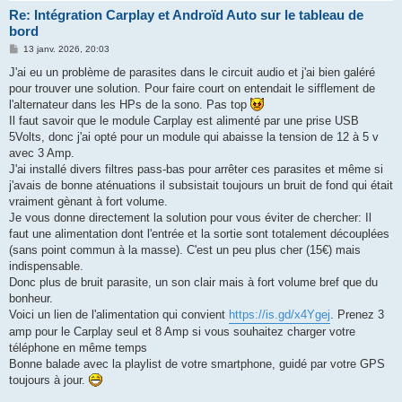
Re: Intégration Carplay et Androïd Auto sur le tableau de
bord
M
13 janv. 2026, 20:03
e
s
J'ai eu un problème de parasites dans le circuit audio et j'ai bien galéré
s
pour trouver une solution. Pour faire court on entendait le sifflement de
a
g
l'alternateur dans les HPs de la sono. Pas top
e
Il faut savoir que le module Carplay est alimenté par une prise USB
5Volts, donc j'ai opté pour un module qui abaisse la tension de 12 à 5 v
avec 3 Amp.
J'ai installé divers filtres pass-bas pour arrêter ces parasites et même si
j'avais de bonne aténuations il subsistait toujours un bruit de fond qui était
vraiment gènant à fort volume.
Je vous donne directement la solution pour vous éviter de chercher: Il
faut une alimentation dont l'entrée et la sortie sont totalement découplées
(sans point commun à la masse). C'est un peu plus cher (15€) mais
indispensable.
Donc plus de bruit parasite, un son clair mais à fort volume bref que du
bonheur.
Voici un lien de l'alimentation qui convient
https://is.gd/x4Ygej
. Prenez 3
amp pour le Carplay seul et 8 Amp si vous souhaitez charger votre
téléphone en même temps
Bonne balade avec la playlist de votre smartphone, guidé par votre GPS
toujours à jour.