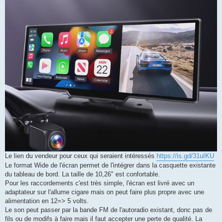
Le lien du vendeur pour ceux qui seraient intéressés
https://is.gd/31uIKU
Le format Wide de l'écran permet de l'intégrer dans la casquette existante
du tableau de bord. La taille de 10,26" est confortable.
Pour les raccordements c'est très simple, l'écran est livré avec un
adaptateur sur l'allume cigare mais on peut faire plus propre avec une
alimentation en 12=> 5 volts.
Le son peut passer par la bande FM de l'autoradio existant, donc pas de
fils ou de modifs à faire mais il faut accepter une perte de qualité. La