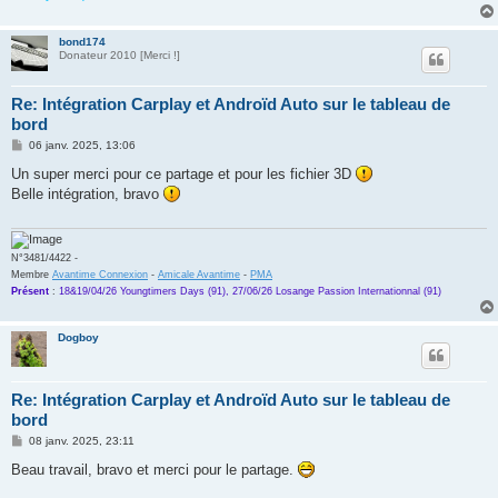
bond174
Donateur 2010 [Merci !]
Re: Intégration Carplay et Androïd Auto sur le tableau de
bord
M
06 janv. 2025, 13:06
e
s
Un super merci pour ce partage et pour les fichier 3D
s
Belle intégration, bravo
a
g
e
N°3481/4422 -
Membre
Avantime Connexion
-
Amicale Avantime
-
PMA
Présent
:
18&19/04/26 Youngtimers Days (91), 27/06/26 Losange Passion Internationnal (91)
Dogboy
Re: Intégration Carplay et Androïd Auto sur le tableau de
bord
M
08 janv. 2025, 23:11
e
s
Beau travail, bravo et merci pour le partage.
s
a