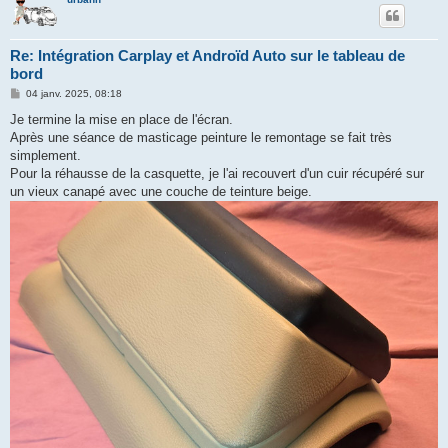
Re: Intégration Carplay et Androïd Auto sur le tableau de
bord
M
04 janv. 2025, 08:18
e
s
Je termine la mise en place de l'écran.
s
Après une séance de masticage peinture le remontage se fait très
a
g
simplement.
e
Pour la réhausse de la casquette, je l'ai recouvert d'un cuir récupéré sur
un vieux canapé avec une couche de teinture beige.