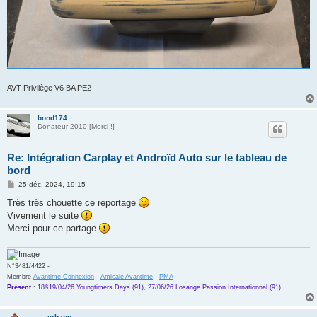
AVT Privilège V6 BA PE2
bond174
Donateur 2010 [Merci !]
Re: Intégration Carplay et Androïd Auto sur le tableau de
bord
M
25 déc. 2024, 19:15
e
s
Très très chouette ce reportage
s
Vivement le suite
a
g
Merci pour ce partage
e
N°3481/4422 -
Membre
Avantime Connexion
-
Amicale Avantime
-
PMA
Présent
:
18&19/04/26 Youngtimers Days (91), 27/06/26 Losange Passion Internationnal (91)
urbann