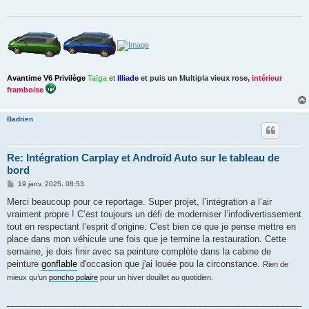
g
e
Avantime V6 Privilège
Taïga
et
Illiade
et puis un
Multipla vieux rose
,
intérieur
framboise
Badrien
Re: Intégration Carplay et Androïd Auto sur le tableau de
bord
M
19 janv. 2025, 08:53
e
s
Merci beaucoup pour ce reportage. Super projet, l’intégration a l’air
s
vraiment propre ! C’est toujours un défi de moderniser l’infodivertissement
a
g
tout en respectant l’esprit d’origine. C'est bien ce que je pense mettre en
e
place dans mon véhicule une fois que je termine la restauration. Cette
semaine, je dois finir avec sa peinture complète dans la cabine de
peinture
gonflable
d'occasion que j'ai louée pou la circonstance.
Rien de
mieux qu’un
poncho polaire
pour un hiver douillet au quotidien.
_____________________________________________________________