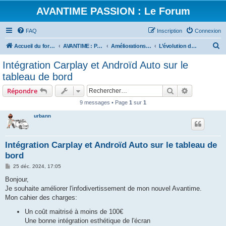
AVANTIME PASSION : Le Forum
FAQ
Inscription
Connexion
R
Accueil du forum
AVANTIME : Parlons Technique
Améliorations, Tuning ...
L’évolution de son Électronique embarquées
e
Intégration Carplay et Androïd Auto sur le
c
tableau de bord
h
Rechercher
Recherche 
Répondre
e
9 messages • Page
1
sur
1
r
urbann
c
h
e
Intégration Carplay et Androïd Auto sur le tableau de
bord
r
M
25 déc. 2024, 17:05
e
s
Bonjour,
s
Je souhaite améliorer l'infodivertissement de mon nouvel Avantime.
a
g
Mon cahier des charges:
e
Un coût maitrisé à moins de 100€
Une bonne intégration esthétique de l'écran