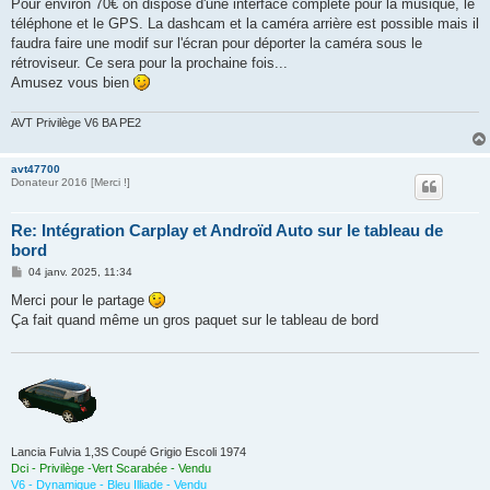
Pour environ 70€ on dispose d'une interface complète pour la musique, le
téléphone et le GPS. La dashcam et la caméra arrière est possible mais il
faudra faire une modif sur l'écran pour déporter la caméra sous le
rétroviseur. Ce sera pour la prochaine fois...
Amusez vous bien
AVT Privilège V6 BA PE2
avt47700
Donateur 2016 [Merci !]
Re: Intégration Carplay et Androïd Auto sur le tableau de
bord
M
04 janv. 2025, 11:34
e
s
Merci pour le partage
s
Ça fait quand même un gros paquet sur le tableau de bord
a
g
e
Lancia Fulvia 1,3S Coupé Grigio Escoli 1974
Dci - Privilège -Vert Scarabée - Vendu
V6 - Dynamique - Bleu Illiade - Vendu