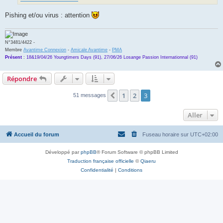
Pishing et/ou virus : attention
N°3481/4422 -
Membre
Avantime Connexion
-
Amicale Avantime
-
PMA
Présent
:
18&19/04/26 Youngtimers Days (91), 27/06/26 Losange Passion Internationnal (91)
Répondre
1
2
3
Précédent
51 messages
Aller
Accueil du forum
Fuseau horaire sur
UTC+02:00
Développé par
phpBB
® Forum Software © phpBB Limited
Traduction française officielle
©
Qiaeru
Confidentialité
|
Conditions