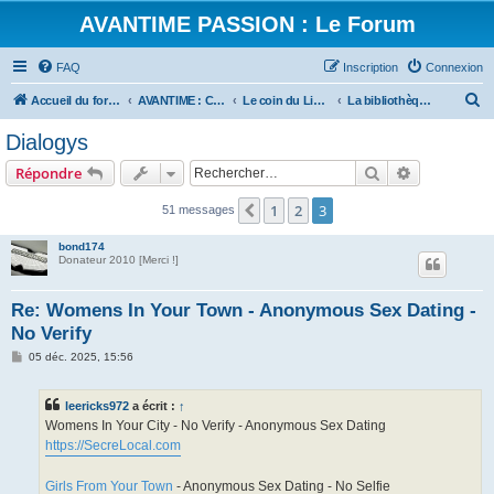
AVANTIME PASSION : Le Forum
FAQ
Inscription
Connexion
R
Accueil du forum
AVANTIME : Convivialité et Partage
Le coin du Libraire
La bibliothèque technique de AP
e
Dialogys
c
Rechercher
Recherche 
Répondre
h
e
1
2
3
Précédent
51 messages
r
bond174
c
Donateur 2010 [Merci !]
h
Re: Womens In Your Town - Anonymous Sex Dating -
e
No Verify
r
M
05 déc. 2025, 15:56
e
s
s
leericks972
a écrit :
↑
a
g
Womens In Your City - No Verify - Anonymous Sex Dating
e
https://SecreLocal.com
Girls From Your Town
- Anonymous Sex Dating - No Selfie