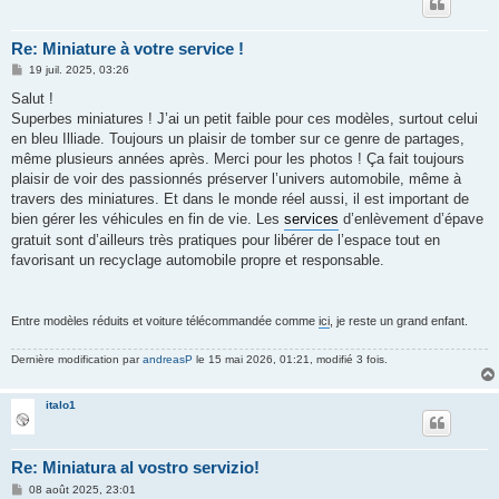
Re: Miniature à votre service !
M
19 juil. 2025, 03:26
e
s
Salut !
s
Superbes miniatures ! J’ai un petit faible pour ces modèles, surtout celui
a
g
en bleu Illiade. Toujours un plaisir de tomber sur ce genre de partages,
e
même plusieurs années après. Merci pour les photos ! Ça fait toujours
plaisir de voir des passionnés préserver l’univers automobile, même à
travers des miniatures. Et dans le monde réel aussi, il est important de
bien gérer les véhicules en fin de vie. Les
services
d’enlèvement d’épave
gratuit sont d’ailleurs très pratiques pour libérer de l’espace tout en
favorisant un recyclage automobile propre et responsable.
Entre modèles réduits et voiture télécommandée comme
ici
, je reste un grand enfant.
Dernière modification par
andreasP
le 15 mai 2026, 01:21, modifié 3 fois.
italo1
Re: Miniatura al vostro servizio!
M
08 août 2025, 23:01