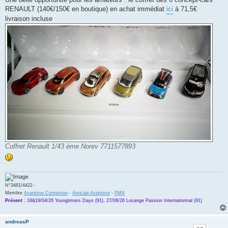
s
RENAULT (140€/150€ en boutique) en achat immédiat
ici
à 71,5€
a
g
livraison incluse
e
Coffret Renault 1/43 éme Norev 7711577893
N°3481/4422 -
Membre
Avantime Connexion
-
Amicale Avantime
-
PMA
Présent
:
18&19/04/26 Youngtimers Days (91), 27/06/26 Losange Passion Internationnal (91)
andreasP