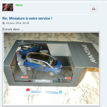
Spaza
Re: Miniature à votre service !
M
03 janv. 2014, 02:39
e
s
Encore deux ...
s
a
g
e