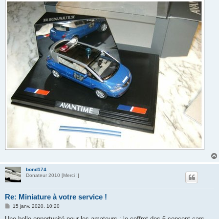
bond174
Donateur 2010 [Merci !]
Re: Miniature à votre service !
M
15 janv. 2020, 10:20
e
s
Une belle opportunité pour les amateurs : le coffret des 6 concept-cars