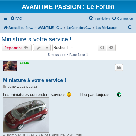
AVANTIME PASSION : Le Forum
FAQ
Inscription
Connexion
R
Accueil du forum
AVANTIME : Convivialité et Partage
Le Coin des Collections
Les Miniatures
e
Miniature à votre service !
c
Rechercher
Recherche 
Répondre
h
5 messages • Page
1
sur
1
e
Spaza
r
c
h
Miniature à votre service !
e
M
02 janv. 2014, 23:32
e
r
s
Les miniatures qui rendent services
..... Heu pas toujours ....
s
a
g
e
& pompier.JPG (4.73 Kio) Consulté 6545 fois