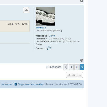
H
a
u
t
03 juil. 2025, 12:09
bond174
Donateur 2010 [Merci !]
Messages :
3449
Inscription :
10 mai 2007, 14:32
Localisation :
FRANCE - (92) - Hauts de
Seine
C
Contact :
o
n
t
a
H
c
a
t
1
2
3
u
Précédent
61 messages
e
t
r
b
Aller
o
n
d
 contacter
Supprimer les cookies
Fuseau horaire sur
UTC+02:00
1
7
4