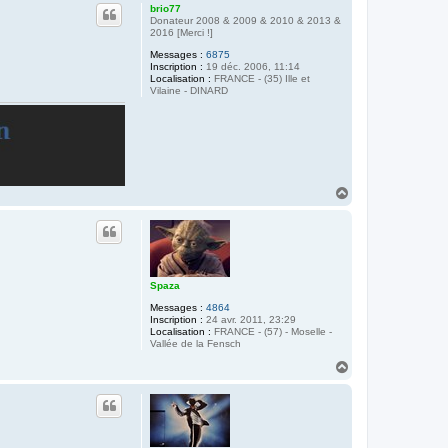
u
brio77
t
Donateur 2008 & 2009 & 2010 & 2013 &
2016 [Merci !]
Messages :
6875
Inscription :
19 déc. 2006, 11:14
Localisation :
FRANCE - (35) Ille et
Vilaine - DINARD
H
a
u
t
Spaza
Messages :
4864
Inscription :
24 avr. 2011, 23:29
Localisation :
FRANCE - (57) - Moselle -
Vallée de la Fensch
H
a
u
t