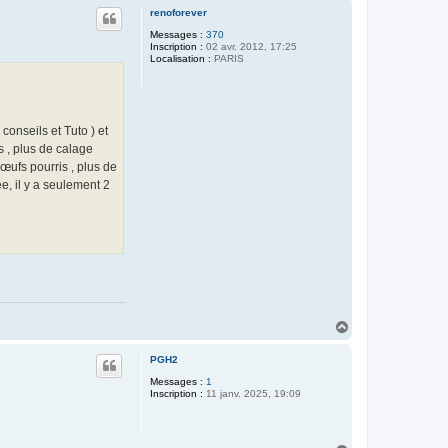
u
renoforever
t
Messages :
370
Inscription :
02 avr. 2012, 17:25
Localisation :
PARIS
conseils et Tuto ) et
s , plus de calage
 œufs pourris , plus de
e, il y a seulement 2
H
a
u
PGH2
t
Messages :
1
Inscription :
11 janv. 2025, 19:09