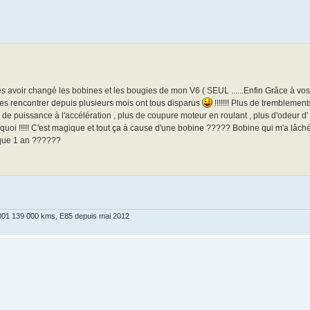
ès avoir changé les bobines et les bougies de mon V6 ( SEUL ......Enfin Grâce à vos 
 rencontrer depuis plusieurs mois ont tous disparus
!!!!!!! Plus de tremblement
 de puissance à l'accélération , plus de coupure moteur en roulant , plus d'odeur d'
 quoi !!!!! C'est magique et tout ça à cause d'une bobine ????? Bobine qui m'a lâché
que 1 an ??????
 2001 139 000 kms, E85 depuis mai 2012