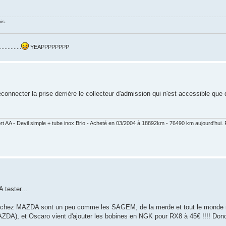
is.
.........
YEAPPPPPPPP
onnecter la prise derrière le collecteur d'admission qui n'est accessible que 
ort AA - Devil simple + tube inox Brio - Acheté en 03/2004 à 18892km - 76490 km aujourd'hui.
tester...
es chez MAZDA sont un peu comme les SAGEM, de la merde et tout le monde 
DA), et Oscaro vient d'ajouter les bobines en NGK pour RX8 à 45€ !!!! Donc j'