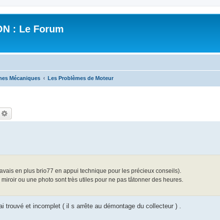
N : Le Forum
mes Mécaniques
Les Problèmes de Moteur
echercher
Recherche avancée
(j'avais en plus brio77 en appui technique pour les précieux conseils).
n miroir ou une photo sont très utiles pour ne pas tâtonner des heures.
i trouvé et incomplet ( il s arrête au démontage du collecteur ) .