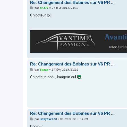
Re: Changement des Bobines sur V6 PR ...
M
par
brio77
»
27 févr. 2013, 21:19
e
s
Chipoteur !;-)
s
a
g
e
Re: Changement des Bobines sur V6 PR ...
M
par
Spaza
»
27 févr. 2013, 21:52
e
s
Chipoteur, non , imageur oui
s
a
g
e
Re: Changement des Bobines sur V6 PR ...
M
par
Babyfive573
»
01 mars 2013, 14:39
e
s
Bonjour ,