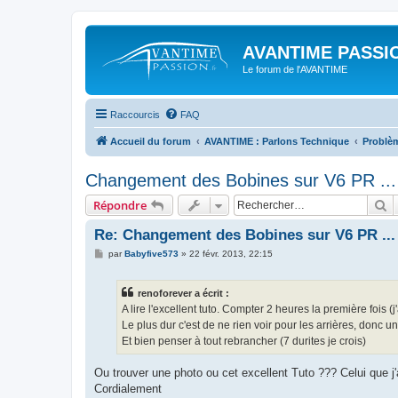
AVANTIME PASSIO
Le forum de l'AVANTIME
Raccourcis
FAQ
Accueil du forum
AVANTIME : Parlons Technique
Problè
Changement des Bobines sur V6 PR ...
R
Répondre
Re: Changement des Bobines sur V6 PR ...
M
par
Babyfive573
»
22 févr. 2013, 22:15
e
s
s
renoforever a écrit :
a
g
A lire l'excellent tuto. Compter 2 heures la première fois 
e
Le plus dur c'est de ne rien voir pour les arrières, donc u
Et bien penser à tout rebrancher (7 durites je crois)
Ou trouver une photo ou cet excellent Tuto ??? Celui que j'a
Cordialement