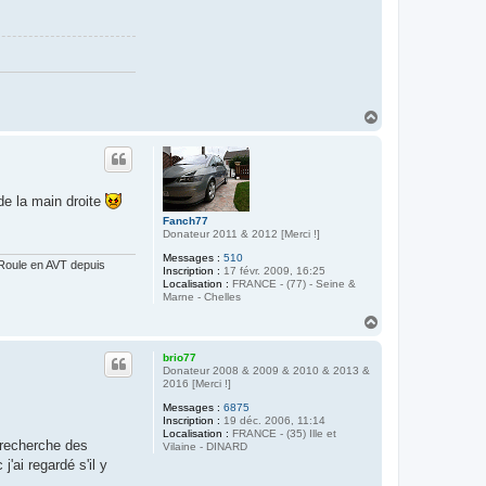
H
a
u
t
de la main droite
Fanch77
Donateur 2011 & 2012 [Merci !]
Messages :
510
 Roule en AVT depuis
Inscription :
17 févr. 2009, 16:25
Localisation :
FRANCE - (77) - Seine &
Marne - Chelles
H
a
u
brio77
t
Donateur 2008 & 2009 & 2010 & 2013 &
2016 [Merci !]
Messages :
6875
Inscription :
19 déc. 2006, 11:14
Localisation :
FRANCE - (35) Ille et
recherche des
Vilaine - DINARD
ai regardé s'il y