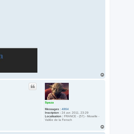
H
a
u
t
Spaza
Messages :
4864
Inscription :
24 avr. 2011, 23:29
Localisation :
FRANCE - (57) - Moselle -
Vallée de la Fensch
H
a