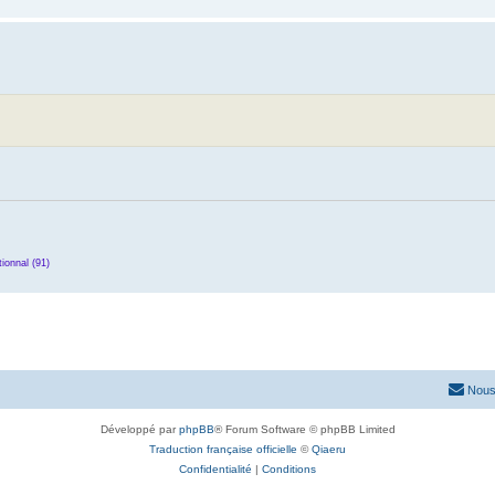
ionnal (91)
Nous
Développé par
phpBB
® Forum Software © phpBB Limited
Traduction française officielle
©
Qiaeru
Confidentialité
|
Conditions