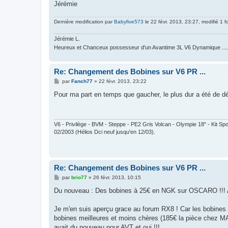
Jérémie
Dernière modification par
Babyfive573
le 22 févr. 2013, 23:27, modifié 1 fo
Jérémie L.
Heureux et Chanceux possesseur d'un Avantime 3L V6 Dynamique .........
Re: Changement des Bobines sur V6 PR ...
M
par
Fanch77
»
22 févr. 2013, 23:22
e
s
Pour ma part en temps que gaucher, le plus dur a été de déc
s
a
g
e
V6 - Privilège - BVM - Steppe - PE2 Gris Volcan - Olympie 18" - Kit Sp
02/2003 (Hélios Dci neuf jusqu'en 12/03).
Re: Changement des Bobines sur V6 PR ...
M
par
brio77
»
26 févr. 2013, 10:15
e
s
Du nouveau : Des bobines à 25€ en NGK sur OSCARO !!! A 
s
a
g
Je m'en suis aperçu grace au forum RX8 ! Car les bobin
e
bobines meilleures et moins chères (185€ la pièce chez MAZ
avait du nouveau pour AVT et oui !!!