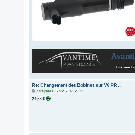
Re: Changement des Bobines sur V6 PR ...
M
par
Spaza
»
27 févr. 2013, 20:32
e
s
24.53 €
s
a
g
e