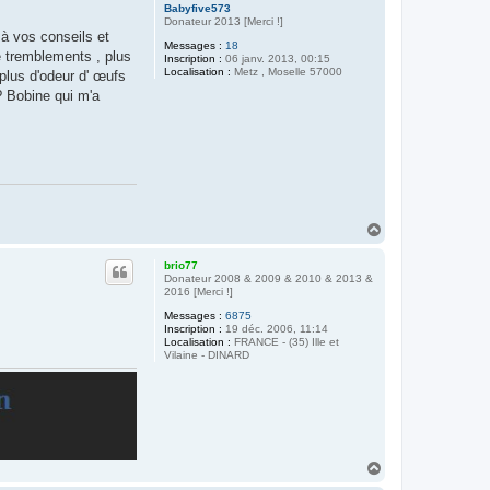
Babyfive573
Donateur 2013 [Merci !]
 à vos conseils et
Messages :
18
de tremblements , plus
Inscription :
06 janv. 2013, 00:15
Localisation :
Metz , Moselle 57000
plus d'odeur d' œufs
? Bobine qui m'a
H
a
u
brio77
t
Donateur 2008 & 2009 & 2010 & 2013 &
2016 [Merci !]
Messages :
6875
Inscription :
19 déc. 2006, 11:14
Localisation :
FRANCE - (35) Ille et
Vilaine - DINARD
H
a