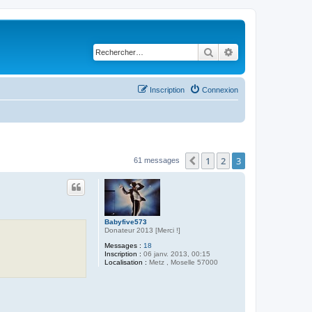
Rechercher
Recherche avancé
Inscription
Connexion
1
2
3
Précédent
61 messages
Babyfive573
Donateur 2013 [Merci !]
Messages :
18
Inscription :
06 janv. 2013, 00:15
Localisation :
Metz , Moselle 57000