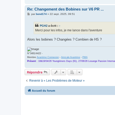
e
Re: Changement des Bobines sur V6 PR ...
M
par
bond174
»
22 sept. 2025, 09:51
e
s
s
PGH2
a écrit :
↑
a
g
Merci pour les infos, je me lance dans l'aventure
e
Alors les bobines ? Changées ? Combien de HS ?
N°3481/4422 -
Membre
Avantime Connexion
-
Amicale Avantime
-
PMA
Présent
:
18&19/04/26 Youngtimers Days (91), 27/06/26 Losange Passion Internat
Répondre
Revenir à « Les Problèmes de Moteur »
Accueil du forum