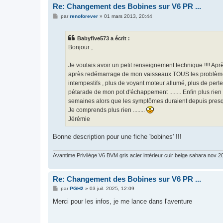
Re: Changement des Bobines sur V6 PR ...
M
par
renoforever
»
01 mars 2013, 20:44
e
s
s
Babyfive573 a écrit :
a
g
Bonjour ,
e
Je voulais avoir un petit renseignement technique !!!! Apr
après redémarrage de mon vaisseaux TOUS les problèmes
intempestifs , plus de voyant moteur allumé, plus de perte
pétarade de mon pot d'échappement ........ Enfin plus rien
semaines alors que les symptômes duraient depuis pres
Je comprends plus rien ........
Jérémie
Bonne description pour une fiche 'bobines' !!!
Avantime Privilège V6 BVM gris acier intérieur cuir beige sahara nov
Re: Changement des Bobines sur V6 PR ...
M
par
PGH2
»
03 juil. 2025, 12:09
e
s
Merci pour les infos, je me lance dans l'aventure
s
a
g