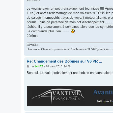
s
a
g
Je voulais avoir un petit renseignement technique !!!! Apr
e
Tuto ) et après redémarrage de mon vaisseaux TOUS les pr
de calage intempestifs , plus de voyant moteur allumé, plus
pourris , plus de pétarade de mon pot d'échappement .......
lâchée, il y a seulement 2 semaines alors que les symptô
Je comprends plus rien ........
Jérémie
Jérémie L.
Heureux et Chanceux possesseur d'un Avantime 3L V6 Dynamique .........
Re: Changement des Bobines sur V6 PR ...
M
par
brio77
»
01 mars 2013, 14:50
e
s
Ben oui, tu avais probablement une bobine en panne aléatoir
s
a
g
e