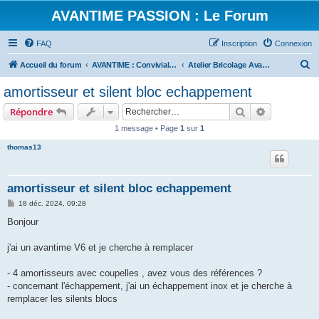
AVANTIME PASSION : Le Forum
FAQ
Inscription
Connexion
R
Accueil du forum
AVANTIME : Convivialité et Partage
Atelier Bricolage Avantime [A.B.A.]
e
amortisseur et silent bloc echappement
c
Rechercher
Recherche 
Répondre
h
1 message • Page
1
sur
1
e
thomas13
r
c
h
amortisseur et silent bloc echappement
e
M
18 déc. 2024, 09:28
e
r
s
Bonjour
s
a
g
j'ai un avantime V6 et je cherche à remplacer
e
- 4 amortisseurs avec coupelles , avez vous des références ?
- concernant l'échappement, j'ai un échappement inox et je cherche à
remplacer les silents blocs