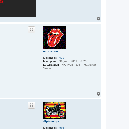
H
a
u
t
mac-avant
Messages :
638
Inscription :
30 janv. 2011, 07:23
Localisation :
FRANCE - (92) - Hauts de
Seine
H
a
u
t
Alphomega
Messages :
806