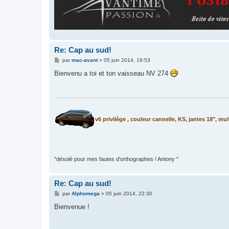
Re: Cap au sud!
M
par
mac-avant
»
05 juin 2014, 19:53
e
s
Bienvenu a toi et ton vaisseau NV 274
s
a
g
e
v6 privilège , couleur cannelle, KS, jantes 18", mul
"désolé pour mes fautes d'orthographes ! Antony "
Re: Cap au sud!
M
par
Alphomega
»
05 juin 2014, 22:30
e
s
Bienvenue !
s
a
g