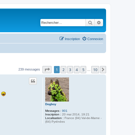
Rechercher
Recherche avancé
Inscription
Connexion
Page
1
sur
10
1
2
3
4
5
10
Suivant
239 messages
…
!
Dogboy
Messages :
901
Inscription :
20 mai 2014, 19:21
Localisation :
France (94) Val-de-Marne -
(64) Pyrénées