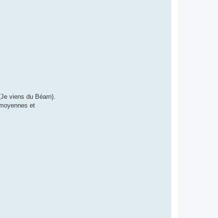
(Je viens du Béarn).
s moyennes et