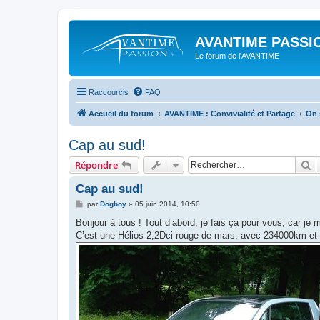
AVANTIME PASSIO
Le forum de l'AVANTIME
Raccourcis
FAQ
Accueil du forum
AVANTIME : Convivialité et Partage
On 
Cap au sud!
R
Répondre
Cap au sud!
M
par
Dogboy
»
05 juin 2014, 10:50
e
s
Bonjour à tous ! Tout d’abord, je fais ça pour vous, car je
s
C’est une Hélios 2,2Dci rouge de mars, avec 234000km e
a
g
e