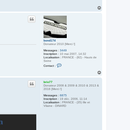
H
a
u
t
bond174
Donateur 2010 [Merci !]
Messages :
3449
Inscription :
10 mai 2007, 14:32
Localisation :
FRANCE - (92) - Hauts de
Seine
C
Contact :
o
n
H
t
a
a
u
c
brio77
t
t
Donateur 2008 & 2009 & 2010 & 2013 &
e
2016 [Merci !]
r
Messages :
6875
b
Inscription :
19 déc. 2006, 11:14
o
Localisation :
FRANCE - (35) Ille et
n
Vilaine - DINARD
d
1
7
4