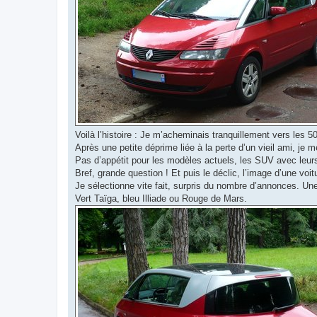
Voilà l’histoire : Je m’acheminais tranquillement vers les
Après une petite déprime liée à la perte d’un vieil ami, je
Pas d’appétit pour les modèles actuels, les SUV avec leurs 
Bref, grande question ! Et puis le déclic, l’image d’une voitu
Je sélectionne vite fait, surpris du nombre d’annonces. Une
Vert Taïga, bleu Illiade ou Rouge de Mars.