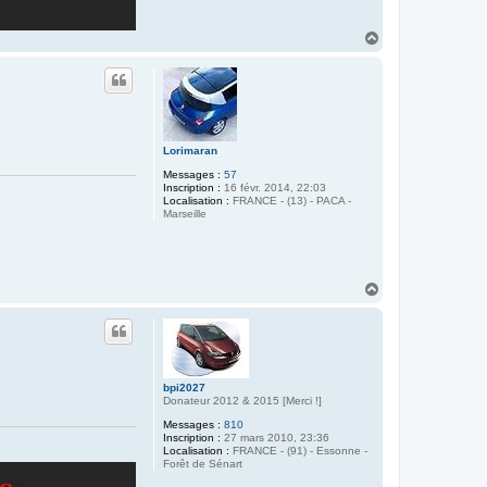
H
a
u
t
Lorimaran
Messages :
57
Inscription :
16 févr. 2014, 22:03
Localisation :
FRANCE - (13) - PACA -
Marseille
H
a
u
t
bpi2027
Donateur 2012 & 2015 [Merci !]
Messages :
810
Inscription :
27 mars 2010, 23:36
Localisation :
FRANCE - (91) - Essonne -
Forêt de Sénart