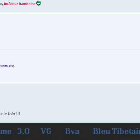
se
,
intérieur framboise
ionnal (91)
 le fofo !!!