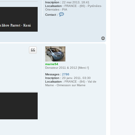
Inscription :
22 mai 2013, 18:41
Localisation :
FRANCE - (66) - Pyrénées-
Orientales - PIA
C
Contact :
o
n
t
a
c
t
H
e
a
r
A
u
l
t
p
h
o
m
marne54
e
Donateur 2011 & 2012 [Merci !]
g
Messages :
2786
a
Inscription :
20 janv. 2011, 03:30
Localisation :
FRANCE - (94) - Val de
Marne - Ormesson sur Marne