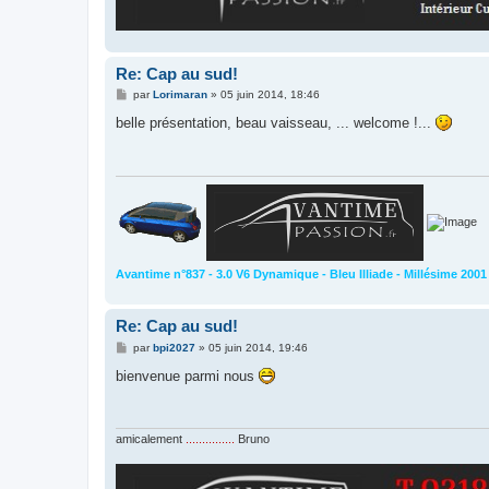
Re: Cap au sud!
M
par
Lorimaran
»
05 juin 2014, 18:46
e
s
belle présentation, beau vaisseau, ... welcome !...
s
a
g
e
Avantime n°837 - 3.0 V6 Dynamique - Bleu Illiade - Millésime 200
Re: Cap au sud!
M
par
bpi2027
»
05 juin 2014, 19:46
e
s
bienvenue parmi nous
s
a
g
e
amicalement
...............
Bruno