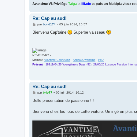
Avantime V6 Privilège
Taïga
et
Illiade
et puis un
Multipla vieux ro
Re: Cap au sud!
M
par
bond174
»
05 juin 2014, 10:57
e
s
Bienvenu Cap'taine
Superbe vaisseau
s
a
g
e
N°3481/4422 -
Membre
Avantime Connexion
-
Amicale Avantime
-
PMA
Présent
:
18&19/04/26 Youngtimers Days (91), 27/06/26 Losange Passion Internat
Re: Cap au sud!
M
par
brio77
»
05 juin 2014, 16:12
e
s
Belle présentation de passionné !!!
s
a
g
Bienvenu chez les fous de cette voiture. Un ingé en plus sur
e