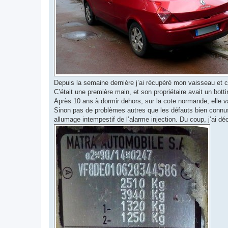
Depuis la semaine dernière j’ai récupéré mon vaisseau et c’
C’était une première main, et son propriétaire avait un bot
Après 10 ans à dormir dehors, sur la cote normande, elle v
Sinon pas de problèmes autres que les défauts bien connus
allumage intempestif de l’alarme injection. Du coup, j’ai 