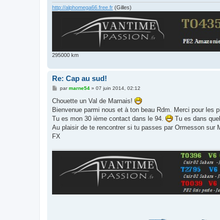
e
http://alphomega66.free.fr
(Gilles)
295000 km
Re: Cap au sud!
M
par
marne54
»
07 juin 2014, 02:12
e
s
Chouette un Val de Marnais!
s
Bienvenue parmi nous et à ton beau Rdm. Merci pour les p
a
g
Tu es mon 30 ième contact dans le 94.
Tu es dans quel
e
Au plaisir de te rencontrer si tu passes par Ormesson sur
FX