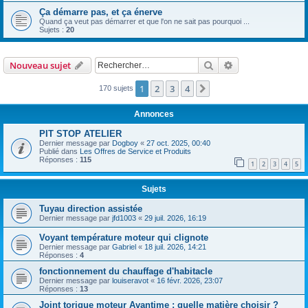
Ça démarre pas, et ça énerve
Quand ça veut pas démarrer et que l'on ne sait pas pourquoi ...
Sujets :
20
Rechercher
Recherche avanc
Nouveau sujet
1
2
3
4
Suivant
170 sujets
Annonces
PIT STOP ATELIER
Dernier message par
Dogboy
«
27 oct. 2025, 00:40
Publié dans
Les Offres de Service et Produits
Réponses :
115
1
2
3
4
5
Sujets
Tuyau direction assistée
Dernier message par
jfd1003
«
29 juil. 2026, 16:19
Voyant température moteur qui clignote
Dernier message par
Gabriel
«
18 juil. 2026, 14:21
Réponses :
4
fonctionnement du chauffage d'habitacle
Dernier message par
louiseravot
«
16 févr. 2026, 23:07
Réponses :
13
Joint torique moteur Avantime : quelle matière choisir ?