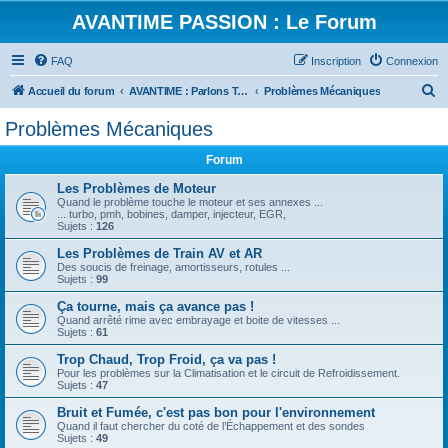
AVANTIME PASSION : Le Forum
FAQ
Inscription
Connexion
R
Accueil du forum
AVANTIME : Parlons Technique
Problèmes Mécaniques
e
Problèmes Mécaniques
c
Forum
h
e
Les Problèmes de Moteur
Quand le problème touche le moteur et ses annexes ...
r
... turbo, pmh, bobines, damper, injecteur, EGR,
Sujets :
126
c
Les Problèmes de Train AV et AR
h
Des soucis de freinage, amortisseurs, rotules ...
Sujets :
99
e
Ça tourne, mais ça avance pas !
r
Quand arrêté rime avec embrayage et boite de vitesses ...
Sujets :
61
Trop Chaud, Trop Froid, ça va pas !
Pour les problèmes sur la Climatisation et le circuit de Refroidissement.
Sujets :
47
Bruit et Fumée, c'est pas bon pour l'environnement
Quand il faut chercher du coté de l’Échappement et des sondes
Sujets :
49