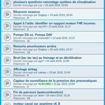
plusieurs questions remontage système de climatisation
Dernier message par
Luc
«
25 août 2019, 18:09
Réservoir essence
Dernier message par
Dogboy
«
24 août 2019, 20:54
Réponses :
9
Appel à l'aide: identifier un support moteur F4R inconnu
Dernier message par
nico78
«
23 août 2019, 11:17
Réponses :
5
Pompe DA vs. Pompe DAV
Dernier message par
murena57
«
13 août 2019, 13:27
Réponses :
11
Ressorts amortisseurs arrière
Dernier message par
Dogboy
«
02 août 2019, 23:57
Réponses :
13
Bruit (tac tac tac) au freinage et en décélèration
Dernier message par
ag17
«
02 août 2019, 12:50
Réponses :
8
Affichage airbag
Dernier message par
salmey
«
23 juil. 2019, 12:45
Réponses :
8
Capteur de surveillance de la pression des pneumatiques
Dernier message par
VLNC1962
«
21 juil. 2019, 22:04
Réponses :
3
Fin de parcours (autocombustion)
Dernier message par
domi
«
05 mars 2019, 20:16
Réponses :
13
moteur cassé sur avantime v6 3l