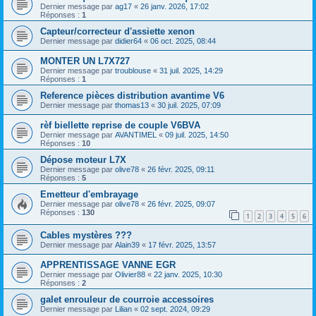
Dernier message par
ag17
«
26 janv. 2026, 17:02
Réponses :
1
Capteur/correcteur d'assiette xenon
Dernier message par
didier64
«
06 oct. 2025, 08:44
MONTER UN L7X727
Dernier message par
troublouse
«
31 juil. 2025, 14:29
Réponses :
1
Reference pièces distribution avantime V6
Dernier message par
thomas13
«
30 juil. 2025, 07:09
rèf biellette reprise de couple V6BVA
Dernier message par
AVANTIMEL
«
09 juil. 2025, 14:50
Réponses :
10
Dépose moteur L7X
Dernier message par
olive78
«
26 févr. 2025, 09:11
Réponses :
5
Emetteur d'embrayage
Dernier message par
olive78
«
26 févr. 2025, 09:07
Réponses :
130
1
2
3
4
5
6
Cables mystères ???
Dernier message par
Alain39
«
17 févr. 2025, 13:57
APPRENTISSAGE VANNE EGR
Dernier message par
Olivier88
«
22 janv. 2025, 10:30
Réponses :
2
galet enrouleur de courroie accessoires
Dernier message par
Lilian
«
02 sept. 2024, 09:29