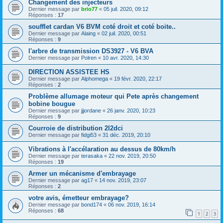
Changement des injecteurs
Dernier message par
brio77
«
05 juil. 2020, 09:12
Réponses :
17
soufflet cardan V6 BVM coté droit et coté boite..
Dernier message par
Alaing
«
02 juil. 2020, 00:51
Réponses :
9
l'arbre de transmission DS3927 - V6 BVA
Dernier message par
Polren
«
10 avr. 2020, 14:30
DIRECTION ASSISTEE HS
Dernier message par
Alphomega
«
19 févr. 2020, 22:17
Réponses :
2
Problème allumage moteur qui Pete après changement
bobine bougue
Dernier message par
jjjordane
«
26 janv. 2020, 10:23
Réponses :
9
Courroie de distribution 2l2dci
Dernier message par
fidgi53
«
31 déc. 2019, 20:10
Vibrations à l'accélaration au dessus de 80km/h
Dernier message par
terasaka
«
22 nov. 2019, 20:50
Réponses :
19
Armer un mécanisme d'embrayage
Dernier message par
ag17
«
14 nov. 2019, 23:07
Réponses :
2
votre avis, émetteur embrayage?
Dernier message par
bond174
«
06 nov. 2019, 16:14
Réponses :
68
1
2
3