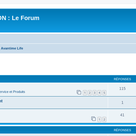
N : Le Forum
 Avantime Life
cher
cherche avancée
RÉPONSES
115
rvice et Produits
1
2
3
4
5
nt
1
41
1
2
RÉPONSES