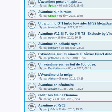
L'avantime pose un lapin ....
par
Spaza
»
09 août 2015, 18:42
Avantime sur la route
par
Spaza
»
01 févr. 2015, 19:03
Ultra tuning GTI turbo low rider NFS2 MegaBas
par
troun
»
06 sept. 2022, 12:23
Avantime V12 Bi-Turbo 5.7l TSI Exclusiv by Vin
par
troun
»
18 févr. 2020, 16:36
Avantime en ballade royale
par
jodkram
»
05 juin 2019, 23:08
L'Avantime sur C8 samedi 10 février Direct Aut
par
pptroene
»
05 févr. 2018, 18:36
Un avantime sur les toit de Toulouse.
par
Bapt bidiscoot
»
03 mai 2017, 09:11
L’Avantime et la neige
par
Alaing
»
06 mars 2018, 23:28
Avantime en séminaire
par
attila19
»
01 oct. 2017, 17:23
redif : les fils de l'homme
par
ag17
»
06 déc. 2015, 22:46
Avantime et Rs01
par
jm16s
»
21 déc. 2015, 19:35