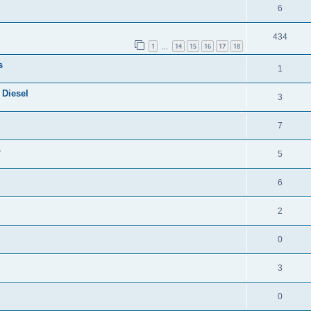
6
434
1
14
15
16
17
18
…
s
1
 Diesel
3
7
o
5
6
2
0
3
0