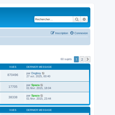
Rechercher
Recherche avancé
Inscription
Connexion
1
2
Suivant
60 sujets
VUES
DERNIER MESSAGE
par
Dogboy
870496
27 oct. 2025, 00:40
par
Spaza
17705
01 févr. 2015, 18:04
par
Spaza
38338
01 févr. 2015, 23:44
VUES
DERNIER MESSAGE