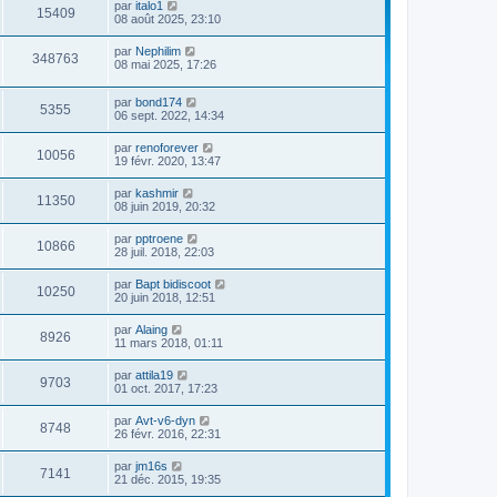
par
italo1
15409
08 août 2025, 23:10
par
Nephilim
348763
08 mai 2025, 17:26
par
bond174
5355
06 sept. 2022, 14:34
par
renoforever
10056
19 févr. 2020, 13:47
par
kashmir
11350
08 juin 2019, 20:32
par
pptroene
10866
28 juil. 2018, 22:03
par
Bapt bidiscoot
10250
20 juin 2018, 12:51
par
Alaing
8926
11 mars 2018, 01:11
par
attila19
9703
01 oct. 2017, 17:23
par
Avt-v6-dyn
8748
26 févr. 2016, 22:31
par
jm16s
7141
21 déc. 2015, 19:35