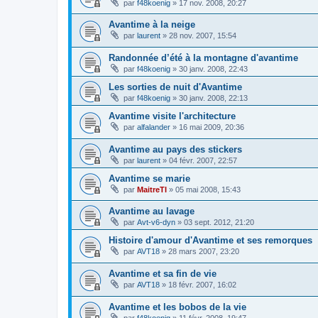
par
f48koenig
»
17 nov. 2008, 20:27
Avantime à la neige
par
laurent
»
28 nov. 2007, 15:54
Randonnée d’été à la montagne d'avantime
par
f48koenig
»
30 janv. 2008, 22:43
Les sorties de nuit d'Avantime
par
f48koenig
»
30 janv. 2008, 22:13
Avantime visite l'architecture
par
alfalander
»
16 mai 2009, 20:36
Avantime au pays des stickers
par
laurent
»
04 févr. 2007, 22:57
Avantime se marie
par
MaitreTI
»
05 mai 2008, 15:43
Avantime au lavage
par
Avt-v6-dyn
»
03 sept. 2012, 21:20
Histoire d'amour d'Avantime et ses remorques
par
AVT18
»
28 mars 2007, 23:20
Avantime et sa fin de vie
par
AVT18
»
18 févr. 2007, 16:02
Avantime et les bobos de la vie
par
f48koenig
»
11 févr. 2008, 19:47