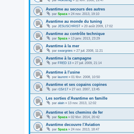
Avantime au secours des autres
par
Spaza
»
24 nov. 2013, 19:10
Avantime au monde du tuning
par
JESUSCHRIST
»
20 août 2009, 17:02
Avantime au contrôle technique
par
Spaza
»
13 janv. 2013, 23:29
Avantime à la mer
par
swargnies
»
27 juil. 2008, 11:21
Avantime à la campagne
par
FRED 13
»
27 juil. 2009, 21:14
Avantime à l'usine
par
laurent
»
01 févr. 2008, 10:50
Avantime et ses copains copines
par
r15/r17
»
27 oct. 2007, 13:45
Les sorties d'Avantime en famille
par
alain
»
13 nov. 2013, 12:02
Avantime et les chemins de fer
par
Spaza
»
02 févr. 2014, 20:42
Avantime decouvre l'Aviation
par
Spaza
»
24 nov. 2013, 18:47