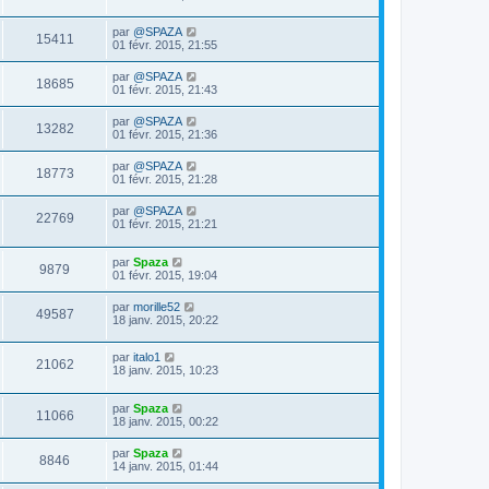
par
@SPAZA
15411
01 févr. 2015, 21:55
par
@SPAZA
18685
01 févr. 2015, 21:43
par
@SPAZA
13282
01 févr. 2015, 21:36
par
@SPAZA
18773
01 févr. 2015, 21:28
par
@SPAZA
22769
01 févr. 2015, 21:21
par
Spaza
9879
01 févr. 2015, 19:04
par
morille52
49587
18 janv. 2015, 20:22
par
italo1
21062
18 janv. 2015, 10:23
par
Spaza
11066
18 janv. 2015, 00:22
par
Spaza
8846
14 janv. 2015, 01:44