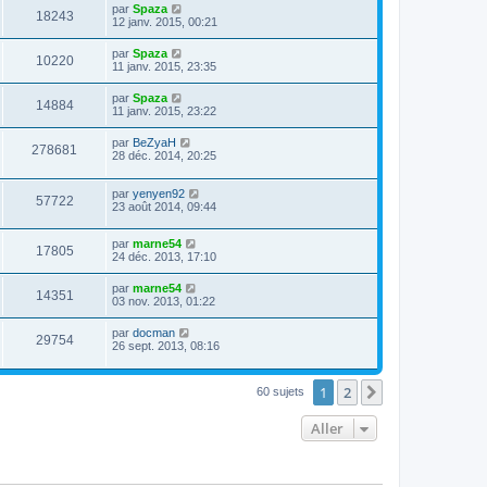
par
Spaza
18243
12 janv. 2015, 00:21
par
Spaza
10220
11 janv. 2015, 23:35
par
Spaza
14884
11 janv. 2015, 23:22
par
BeZyaH
278681
28 déc. 2014, 20:25
par
yenyen92
57722
23 août 2014, 09:44
par
marne54
17805
24 déc. 2013, 17:10
par
marne54
14351
03 nov. 2013, 01:22
par
docman
29754
26 sept. 2013, 08:16
1
2
Suivant
60 sujets
Aller