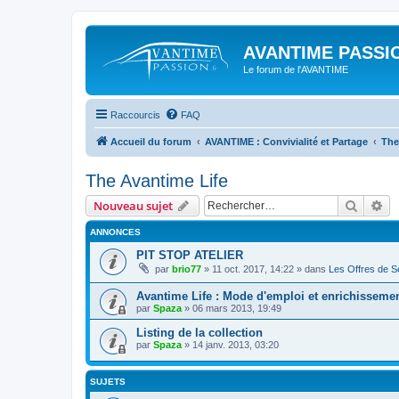
AVANTIME PASSIO
Le forum de l'AVANTIME
Raccourcis
FAQ
Accueil du forum
AVANTIME : Convivialité et Partage
The
The Avantime Life
Recher
Re
Nouveau sujet
ANNONCES
PIT STOP ATELIER
par
brio77
»
11 oct. 2017, 14:22
» dans
Les Offres de Se
Avantime Life : Mode d'emploi et enrichisseme
par
Spaza
»
06 mars 2013, 19:49
Listing de la collection
par
Spaza
»
14 janv. 2013, 03:20
SUJETS