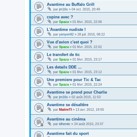
Avantime au Buffalo Grill
par
jm16s
»
04 oct. 2015, 20:49
copine avec ?
par
Spaza
»
01 févr. 2015, 22:06
L'Avantime nudiste !
par
yenyen92
»
28 juil. 2015, 08:22
Vue d'avion c'est quoi ?
par
Spaza
»
01 févr. 2015, 22:02
Le transfert de tic
par
Spaza
»
01 févr. 2015, 23:17
Les details DDE ...
par
Spaza
»
01 févr. 2015, 23:12
Une premiere pour Tic & Tac
par
Spaza
»
01 févr. 2015, 22:24
Avantime se prend pour Charlie
par
jm16s
»
02 août 2015, 11:53
Avantime se désaltère
par
MaitreTI
»
13 avr. 2012, 19:55
Avantime au cinéma
par
idhentic
»
24 août 2010, 23:37
Avantime fait du sport