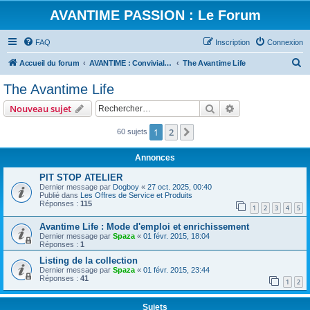
AVANTIME PASSION : Le Forum
FAQ
Inscription
Connexion
R
Accueil du forum
AVANTIME : Convivialité et Partage
The Avantime Life
e
The Avantime Life
c
Rechercher
Recherche avanc
Nouveau sujet
h
e
1
2
Suivant
60 sujets
r
Annonces
c
PIT STOP ATELIER
h
Dernier message par
Dogboy
«
27 oct. 2025, 00:40
Publié dans
Les Offres de Service et Produits
e
Réponses :
115
1
2
3
4
5
r
Avantime Life : Mode d'emploi et enrichissement
Dernier message par
Spaza
«
01 févr. 2015, 18:04
Réponses :
1
Listing de la collection
Dernier message par
Spaza
«
01 févr. 2015, 23:44
Réponses :
41
1
2
Sujets