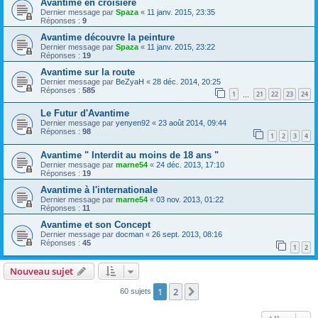
Avantime en croisière
Dernier message par
Spaza
«
11 janv. 2015, 23:35
Réponses :
9
Avantime découvre la peinture
Dernier message par
Spaza
«
11 janv. 2015, 23:22
Réponses :
19
Avantime sur la route
Dernier message par
BeZyaH
«
28 déc. 2014, 20:25
Réponses :
585
1
21
22
23
24
…
Le Futur d'Avantime
Dernier message par
yenyen92
«
23 août 2014, 09:44
Réponses :
98
1
2
3
4
Avantime " Interdit au moins de 18 ans "
Dernier message par
marne54
«
24 déc. 2013, 17:10
Réponses :
19
Avantime à l'internationale
Dernier message par
marne54
«
03 nov. 2013, 01:22
Réponses :
11
Avantime et son Concept
Dernier message par
docman
«
26 sept. 2013, 08:16
Réponses :
45
1
2
Nouveau sujet
1
2
Suivant
60 sujets