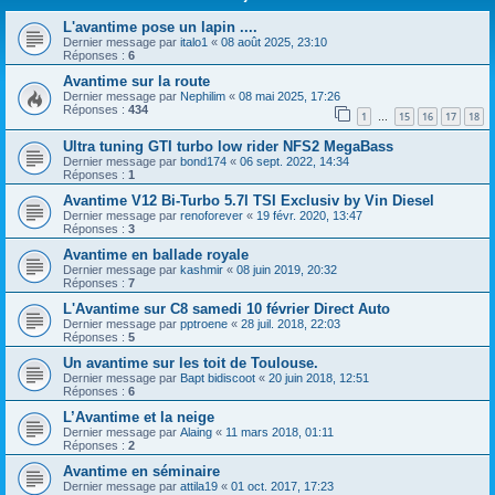
L'avantime pose un lapin ....
Dernier message par
italo1
«
08 août 2025, 23:10
Réponses :
6
Avantime sur la route
Dernier message par
Nephilim
«
08 mai 2025, 17:26
Réponses :
434
1
15
16
17
18
…
Ultra tuning GTI turbo low rider NFS2 MegaBass
Dernier message par
bond174
«
06 sept. 2022, 14:34
Réponses :
1
Avantime V12 Bi-Turbo 5.7l TSI Exclusiv by Vin Diesel
Dernier message par
renoforever
«
19 févr. 2020, 13:47
Réponses :
3
Avantime en ballade royale
Dernier message par
kashmir
«
08 juin 2019, 20:32
Réponses :
7
L'Avantime sur C8 samedi 10 février Direct Auto
Dernier message par
pptroene
«
28 juil. 2018, 22:03
Réponses :
5
Un avantime sur les toit de Toulouse.
Dernier message par
Bapt bidiscoot
«
20 juin 2018, 12:51
Réponses :
6
L’Avantime et la neige
Dernier message par
Alaing
«
11 mars 2018, 01:11
Réponses :
2
Avantime en séminaire
Dernier message par
attila19
«
01 oct. 2017, 17:23