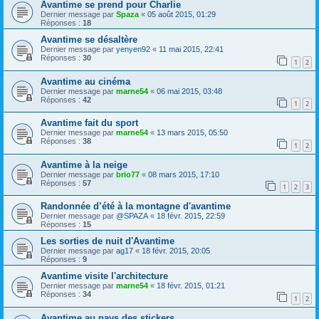
Avantime se prend pour Charlie
Dernier message par
Spaza
«
05 août 2015, 01:29
Réponses :
18
Avantime se désaltère
Dernier message par
yenyen92
«
11 mai 2015, 22:41
Réponses :
30
1
2
Avantime au cinéma
Dernier message par
marne54
«
06 mai 2015, 03:48
Réponses :
42
1
2
Avantime fait du sport
Dernier message par
marne54
«
13 mars 2015, 05:50
Réponses :
38
1
2
Avantime à la neige
Dernier message par
brio77
«
08 mars 2015, 17:10
Réponses :
57
1
2
3
Randonnée d’été à la montagne d'avantime
Dernier message par
@SPAZA
«
18 févr. 2015, 22:59
Réponses :
15
Les sorties de nuit d'Avantime
Dernier message par
ag17
«
18 févr. 2015, 20:05
Réponses :
9
Avantime visite l'architecture
Dernier message par
marne54
«
18 févr. 2015, 01:21
Réponses :
34
1
2
Avantime au pays des stickers