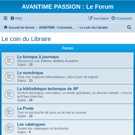
AVANTIME PASSION : Le Forum
FAQ
Inscription
Connexion
R
Accueil du forum
AVANTIME : Convivialité et Partage
Le coin du Libraire
e
Le coin du Libraire
c
Forum
h
e
Le kiosque à journaux
Découvrez vos éditions dédiées Avantime ...
r
Sujets :
15
c
Le numérique
Tous vos supports informatiques, mise à jour de logiciel ...
h
Sujets :
13
e
La bibliothèque technique de AP
r
Un livre technique, une notice, un mode opératoire, un dossier tutoriel , c'est ici
qu'il faut chercher.
Sujets :
26
La Poste
Tout ce qui touche de prés ou de loin le courrier.
Sujets :
18
Les catalogues
Toutes les catalogues et brochures
Sujets :
9