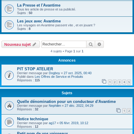
La Presse et l'Avantime
Tous les article de presse et sa publicité.
Sujets :
50
Les jeux avec Avantime
Les voyages en Avantime passent vite , et en jouant ?
Sujets :
8
Rechercher
Recherche avanc
Nouveau sujet
4 sujets • Page
1
sur
1
Annonces
PIT STOP ATELIER
Dernier message par
Dogboy
«
27 oct. 2025, 00:40
Publié dans
Les Offres de Service et Produits
Réponses :
115
1
2
3
4
5
Sujets
Quelle dénomination pour un conducteur d'Avantime
Dernier message par
Nephilim
«
27 déc. 2022, 04:29
Réponses :
32
1
2
Notice technique
Dernier message par
ag17
«
05 févr. 2019, 10:12
Réponses :
12
Petit nom de vos vaisseaux