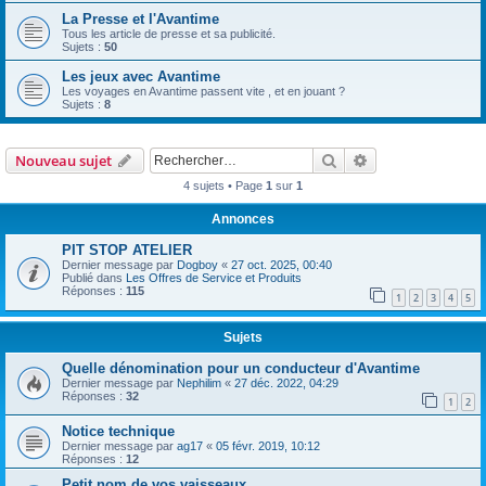
La Presse et l'Avantime
Tous les article de presse et sa publicité.
Sujets :
50
Les jeux avec Avantime
Les voyages en Avantime passent vite , et en jouant ?
Sujets :
8
Rechercher
Recherche avanc
Nouveau sujet
4 sujets • Page
1
sur
1
Annonces
PIT STOP ATELIER
Dernier message par
Dogboy
«
27 oct. 2025, 00:40
Publié dans
Les Offres de Service et Produits
Réponses :
115
1
2
3
4
5
Sujets
Quelle dénomination pour un conducteur d'Avantime
Dernier message par
Nephilim
«
27 déc. 2022, 04:29
Réponses :
32
1
2
Notice technique
Dernier message par
ag17
«
05 févr. 2019, 10:12
Réponses :
12
Petit nom de vos vaisseaux