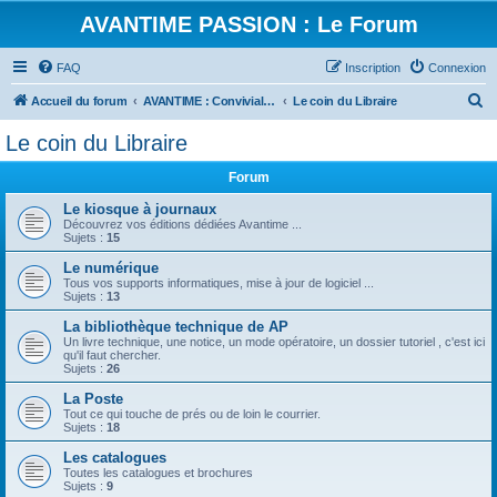
AVANTIME PASSION : Le Forum
FAQ
Inscription
Connexion
R
Accueil du forum
AVANTIME : Convivialité et Partage
Le coin du Libraire
e
Le coin du Libraire
c
Forum
h
e
Le kiosque à journaux
Découvrez vos éditions dédiées Avantime ...
r
Sujets :
15
c
Le numérique
Tous vos supports informatiques, mise à jour de logiciel ...
h
Sujets :
13
e
La bibliothèque technique de AP
r
Un livre technique, une notice, un mode opératoire, un dossier tutoriel , c'est ici
qu'il faut chercher.
Sujets :
26
La Poste
Tout ce qui touche de prés ou de loin le courrier.
Sujets :
18
Les catalogues
Toutes les catalogues et brochures
Sujets :
9