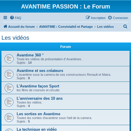
AVANTIME PASSION : Le Forum
FAQ
Inscription
Connexion
R
Accueil du forum
AVANTIME : Convivialité et Partage
Les vidéos
e
Les vidéos
c
Forum
h
e
Avantime 360 °
Toute les vidéos de présentation d' Avantimes.
r
Sujets :
14
c
Avantime et ses créateurs
L'avantime sous la camera de ses constructeurs Renault et Matra.
h
Sujets :
8
e
L'Avantime façon Sport
r
les films de courses et circuits
L’anniversaire des 10 ans
Toutes les vidéos.
Sujets :
4
Les sorties en Avantime
Toutes les sorties d'avantime sous l’œil de la camera.
Sujets :
5
La technique en vidéo