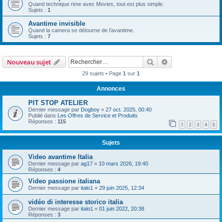
Quand technique rime avec Movies, tout est plus simple.
Sujets :
1
Avantime invisible
Quand la camera se détourne de l'avantime.
Sujets :
7
Rechercher
Recherche avanc
Nouveau sujet
29 sujets • Page
1
sur
1
Annonces
PIT STOP ATELIER
Dernier message par
Dogboy
«
27 oct. 2025, 00:40
Publié dans
Les Offres de Service et Produits
Réponses :
115
1
2
3
4
5
Sujets
Video avantime Italia
Dernier message par
ag17
«
10 mars 2026, 19:40
Réponses :
4
Video passione italiana
Dernier message par
italo1
«
29 juin 2025, 12:34
vidéo di interesse storico italia
Dernier message par
italo1
«
01 juin 2022, 20:38
Réponses :
3