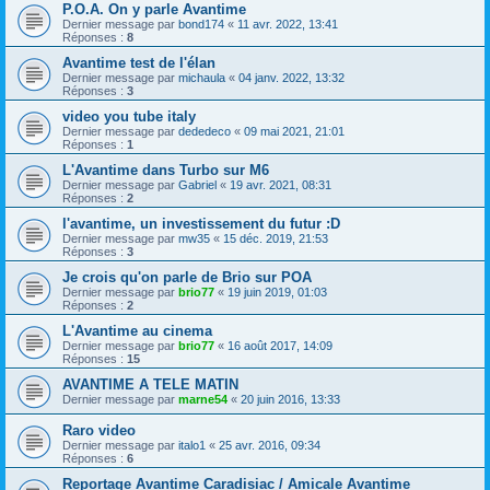
P.O.A. On y parle Avantime
Dernier message par
bond174
«
11 avr. 2022, 13:41
Réponses :
8
Avantime test de l'élan
Dernier message par
michaula
«
04 janv. 2022, 13:32
Réponses :
3
video you tube italy
Dernier message par
dededeco
«
09 mai 2021, 21:01
Réponses :
1
L'Avantime dans Turbo sur M6
Dernier message par
Gabriel
«
19 avr. 2021, 08:31
Réponses :
2
l'avantime, un investissement du futur :D
Dernier message par
mw35
«
15 déc. 2019, 21:53
Réponses :
3
Je crois qu'on parle de Brio sur POA
Dernier message par
brio77
«
19 juin 2019, 01:03
Réponses :
2
L'Avantime au cinema
Dernier message par
brio77
«
16 août 2017, 14:09
Réponses :
15
AVANTIME A TELE MATIN
Dernier message par
marne54
«
20 juin 2016, 13:33
Raro video
Dernier message par
italo1
«
25 avr. 2016, 09:34
Réponses :
6
Reportage Avantime Caradisiac / Amicale Avantime