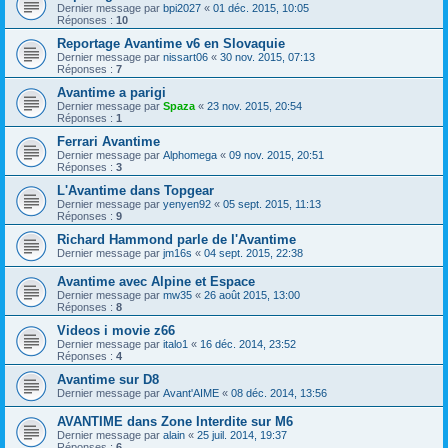
Dernier message par
bpi2027
«
01 déc. 2015, 10:05
Réponses :
10
Reportage Avantime v6 en Slovaquie
Dernier message par
nissart06
«
30 nov. 2015, 07:13
Réponses :
7
Avantime a parigi
Dernier message par
Spaza
«
23 nov. 2015, 20:54
Réponses :
1
Ferrari Avantime
Dernier message par
Alphomega
«
09 nov. 2015, 20:51
Réponses :
3
L'Avantime dans Topgear
Dernier message par
yenyen92
«
05 sept. 2015, 11:13
Réponses :
9
Richard Hammond parle de l'Avantime
Dernier message par
jm16s
«
04 sept. 2015, 22:38
Avantime avec Alpine et Espace
Dernier message par
mw35
«
26 août 2015, 13:00
Réponses :
8
Videos i movie z66
Dernier message par
italo1
«
16 déc. 2014, 23:52
Réponses :
4
Avantime sur D8
Dernier message par
Avant'AIME
«
08 déc. 2014, 13:56
AVANTIME dans Zone Interdite sur M6
Dernier message par
alain
«
25 juil. 2014, 19:37
Réponses :
6