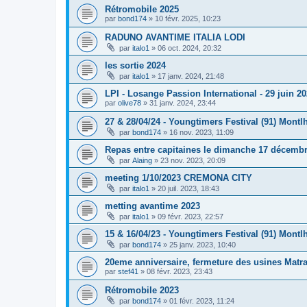
Rétromobile 2025
par
bond174
»
10 févr. 2025, 10:23
RADUNO AVANTIME ITALIA LODI
par
italo1
»
06 oct. 2024, 20:32
les sortie 2024
par
italo1
»
17 janv. 2024, 21:48
LPI - Losange Passion International - 29 juin 2
par
olive78
»
31 janv. 2024, 23:44
27 & 28/04/24 - Youngtimers Festival (91) Montl
par
bond174
»
16 nov. 2023, 11:09
Repas entre capitaines le dimanche 17 décemb
par
Alaing
»
23 nov. 2023, 20:09
meeting 1/10/2023 CREMONA CITY
par
italo1
»
20 juil. 2023, 18:43
metting avantime 2023
par
italo1
»
09 févr. 2023, 22:57
15 & 16/04/23 - Youngtimers Festival (91) Montl
par
bond174
»
25 janv. 2023, 10:40
20eme anniversaire, fermeture des usines Matr
par
stef41
»
08 févr. 2023, 23:43
Rétromobile 2023
par
bond174
»
01 févr. 2023, 11:24