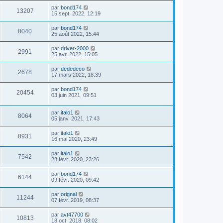
par
bond174
13207
15 sept. 2022, 12:19
par
bond174
8040
25 août 2022, 15:44
par
driver-2000
2991
25 avr. 2022, 15:05
par
dededeco
2678
17 mars 2022, 18:39
par
bond174
20454
03 juin 2021, 09:51
par
italo1
8064
05 janv. 2021, 17:43
par
italo1
8931
16 mai 2020, 23:49
par
italo1
7542
28 févr. 2020, 23:26
par
bond174
6144
09 févr. 2020, 09:42
par
orignal
11244
07 févr. 2019, 08:37
par
avt47700
10813
18 oct. 2018, 08:02