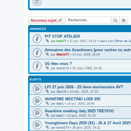
Recher
Re
Nouveau sujet
ANNONCES
PIT STOP ATELIER
par
brio77
»
11 oct. 2017, 14:22
» dans
Les Offres de Se
Annuaires des Avantimers (pour sorties ou autre
par
MaitreTI
»
14 nov. 2009, 20:04
Où êtes vous ?
par
bond174
»
25 mars 2008, 16:18
SUJETS
LPI 27 juin 2026 - 25 ième anniversaire AVT
par
olive78
»
04 déc. 2025, 22:33
AVANTIME MEETING LODI 205
par
italo1
»
14 oct. 2025, 20:44
Avantime meeting italy 2025 TREVISO
par
italo1
»
14 janv. 2025, 21:26
Youngtimers Days 2025 (91) - 26 & 27 Avril 2025
par
bond174
»
28 janv. 2025, 14:11