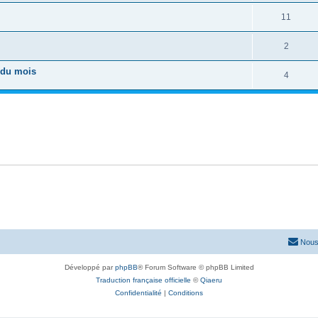
11
2
 du mois
4
Nous
Développé par
phpBB
® Forum Software © phpBB Limited
Traduction française officielle
©
Qiaeru
Confidentialité
|
Conditions