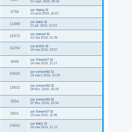
01 sept. 2016, 00:42
par
Alaing
5756
23 août 2016, 16:07
par
italo1
11069
21 juil. 2016, 21:53
par
patnad
15575
22 mai 2016, 21:36
par
jm16s
32254
19 mai 2016, 19:57
par
f1team57
6046
16 mai 2016, 11:17
par
yenyen92
24525
19 mars 2016, 12:29
par
yenyen92
15631
08 févr. 2016, 20:29
par
yenyen92
5554
07 févr. 2016, 23:34
par
f1team57
6931
15 mai 2015, 11:46
par
italo1
23652
26 mai 2014, 21:12