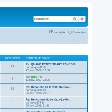
Rechercher
Recherche avancé
Inscription
Connexion
MESSAGES
DERNIER MESSAGE
Re: QUAND PETITE SMART RENCON…
11
C
par
yenyen92
o
22 févr. 2008, 13:08
n
s
C
par
brio77
3
u
o
11 janv. 2007, 23:25
l
n
t
s
Re: Dimanche 23 11 2008 Romor…
e
82
u
C
par
yenyen92
r
l
o
25 déc. 2008, 20:27
l
t
n
e
e
s
Re: Rencontre Modo Vaux-Le-Pe…
d
r
86
u
C
par
bond174
e
l
l
o
08 nov. 2009, 21:53
r
e
t
n
n
d
e
s
Re: reportage visite du musée…
i