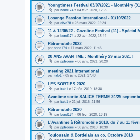
Youngtimers Festival 03/07/2021 - Monthléry (91
par
bond174
»
04 févr. 2020, 12:25
Losange Passion International - 01/10/2022
par
olive78
»
23 mars 2022, 22:24
11 & 12/06/22 - Gazoline Festival (41) - Spécia
par
bond174
»
22 avr. 2022, 15:44
Rétromobile 2022
par
bond174
»
17 mars 2022, 11:46
20 ANS AVANTIME : Montlhéry 29 mai 2021 !
par
pptroene
»
06 janv. 2021, 20:20
meeting 2021 international
par
italo1
»
05 janv. 2021, 17:43
LES SORTIES 2020
par
italo1
»
17 déc. 2019, 18:30
Avantime sortie SALICE TERME 24/25 septembr
par
italo1
»
21 juil. 2016, 21:56
Rétromobile 2020
par
bond174
»
06 févr. 2020, 13:19
L'Avantime à Rétromobile 2018, du 7 au 11 févri
par
pptroene
»
30 janv. 2018, 10:30
Toulousain & Bordelais an co, Octobre 2018