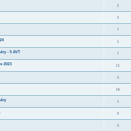
2
2
7
024
1
héry - 5 AVT
7
re 2023
11
3
16
héry
1
a
0
3