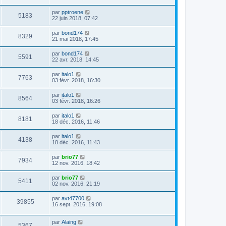
par
pptroene
5183
22 juin 2018, 07:42
par
bond174
8329
21 mai 2018, 17:45
par
bond174
5591
22 avr. 2018, 14:45
par
italo1
7763
03 févr. 2018, 16:30
par
italo1
8564
03 févr. 2018, 16:26
par
italo1
8181
18 déc. 2016, 11:46
par
italo1
4138
18 déc. 2016, 11:43
par
brio77
7934
12 nov. 2016, 18:42
par
brio77
5411
02 nov. 2016, 21:19
par
avt47700
39855
16 sept. 2016, 19:08
par
Alaing
5367