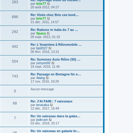
e
283
r
u
C
par
brio77
e
r
l
l
o
20 août 2012, 04:27
r
n
e
t
n
m
i
d
e
s
e
Re: Visite chez Brio ces lund…
e
e
686
r
u
s
C
par
brio77
r
r
l
l
s
o
21 déc. 2011, 14:57
m
n
e
t
a
n
e
i
d
e
g
s
s
Re: Raduno in italia du 7 au …
e
e
292
r
e
u
s
C
par
Spaza
r
r
l
l
a
o
09 sept. 2013, 01:18
m
n
e
t
g
n
e
i
d
e
e
s
Re: L'Avantime à Rétromobile …
s
e
e
442
r
u
C
par
bpi2027
s
r
r
l
l
o
06 févr. 2016, 13:31
a
m
n
e
t
n
g
e
i
d
e
s
e
Re: Suresnes Auto Rétro (92) …
s
e
e
554
r
u
C
par
yenyen92
s
r
r
l
l
o
19 sept. 2016, 11:46
a
m
n
e
t
n
g
e
i
d
e
s
e
Re: Passage en Bretagne fin n…
s
e
e
743
r
u
C
par
Alaing
s
r
r
l
l
o
17 nov. 2016, 19:29
a
m
n
e
t
n
g
e
i
d
e
s
e
Aucun message
s
e
e
0
r
u
s
r
r
l
l
a
m
n
e
t
g
e
Re: J'AI FAIM : 7 vaisseaux
i
d
e
68
e
s
C
par
terasaka
e
e
r
s
o
12 déc. 2017, 16:49
r
r
l
a
n
m
n
e
g
s
e
Re: Un vaisseau dans la galax…
i
d
7
e
u
s
C
par
jodkram
e
e
l
s
o
03 déc. 2018, 20:17
r
r
t
a
n
m
n
e
g
s
e
Re: Un vaisseau en galaxie br…
i
28
r