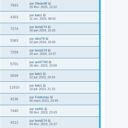
par
Olivier88
7933
25 févr. 2025, 12:22
par
italo1
4303
11 oct. 2024, 08:02
par
bond174
7274
26 juin 2024, 15:26
par
olive78
5363
02 juin 2024, 18:00
par
bond174
7259
29 avr. 2024, 14:37
par
avt47700
5701
26 déc. 2023, 15:09
par
italo1
5659
22 juil. 2023, 20:54
par
italo1
11910
10 juil. 2023, 21:10
par
Fredvmax
4236
06 mars 2023, 23:49
par
stef41
7440
08 févr. 2023, 23:43
par
bond174
4212
04 févr. 2023, 15:27