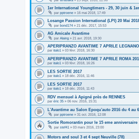
par
terasaka
»
23 sept. 2018, 22:06
1er International Youngtimers - 29, 30 juin & 1er 
par
pptroene
»
16 mai 2018, 17:49
Losange Passion International (LPI) 20 Mai 2018
par
bond174
»
21 déc. 2017, 15:53
AG Amicale Avantime
par
Alaing
»
21 avr. 2018, 19:30
APERIPRANZO AVANTIME 7 APRILE LEGNANO
par
italo1
»
03 févr. 2018, 16:30
APERIPRANZO AVANTIME 7 APRILE ROMA 201
par
italo1
»
03 févr. 2018, 16:26
LES SORTIE 2017
par
italo1
»
18 déc. 2016, 11:46
LES SORTIE 2017
par
italo1
»
18 déc. 2016, 11:43
RDV mensuel à Apigné près de RENNES
par
éric 35
»
06 nov. 2016, 15:31
L'Avantime au Salon Epoqu'auto 2016 du 4 au 
par
pptroene
»
31 oct. 2016, 12:08
Sortie Romorantin pour le 15 eme anniversaire
par
stef41
»
03 mars 2016, 23:00
Motors and soul 3 et 4 sept Neuville (78)