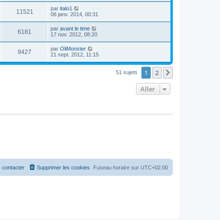
par
italo1
11521
06 janv. 2014, 00:31
par
avant le time
6181
17 nov. 2012, 08:20
par
OliMonster
9427
21 sept. 2012, 11:15
1
2
Suivant
51 sujets
Aller
 contacter
Supprimer les cookies
Fuseau horaire sur
UTC+02:00