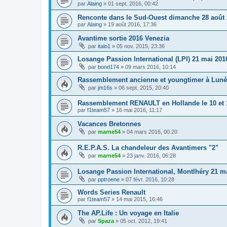
par
Alaing
»
01 sept. 2016, 00:42
Renconte dans le Sud-Ouest dimanche 28 août
par
Alaing
»
19 août 2016, 17:36
Avantime sortie 2016 Venezia
par
italo1
»
05 nov. 2015, 23:36
Losange Passion International (LPI) 21 mai 201
par
bond174
»
09 mars 2016, 10:14
Rassemblement ancienne et youngtimer à Lunév
par
jm16s
»
06 sept. 2015, 20:40
Rassemblement RENAULT en Hollande le 10 et 
par
f1team57
»
16 mai 2016, 11:17
Vacances Bretonnes
par
marne54
»
04 mars 2016, 00:20
R.E.P.A.S. La chandeleur des Avantimers "2"
par
marne54
»
23 janv. 2016, 06:28
Losange Passion International, Montlhéry 21 m
par
pptroene
»
07 févr. 2016, 10:28
Words Series Renault
par
f1team57
»
14 mai 2015, 16:46
The AP.Life : Un voyage en Italie
par
Spaza
»
05 oct. 2012, 19:41