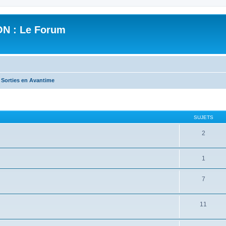
N : Le Forum
 Sorties en Avantime
SUJETS
2
1
7
11