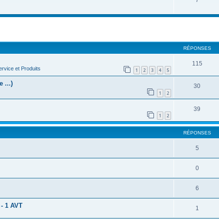
cher
cherche avancée
RÉPONSES
115
rvice et Produits
1
2
3
4
5
 ...)
30
1
2
39
1
2
RÉPONSES
5
0
6
 - 1 AVT
1