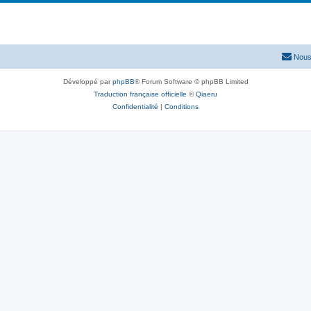
Nous
Développé par
phpBB
® Forum Software © phpBB Limited
Traduction française officielle
©
Qiaeru
Confidentialité
|
Conditions