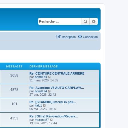
Rechercher
Recherche avancé
Inscription
Connexion
MESSAGES
DERNIER MESSAGE
Re: CEINTURE CENTRALE ARRIERE
3658
C
par
bond174
o
31 mars 2026, 14:35
n
s
Re: Avantime V6 AUTO CARPLAY/…
4878
u
C
par
bond174
l
o
27 avr. 2026, 22:42
t
n
e
s
Re: [SCAMBIO] Interni in pell…
101
r
u
C
par
italo1
l
l
o
05 avr. 2023, 19:05
e
t
n
d
e
s
Re: [Offre] Rénovation/Répara…
e
4353
r
u
C
par
murena57
r
l
l
o
13 févr. 2026, 17:44
n
e
t
n
i