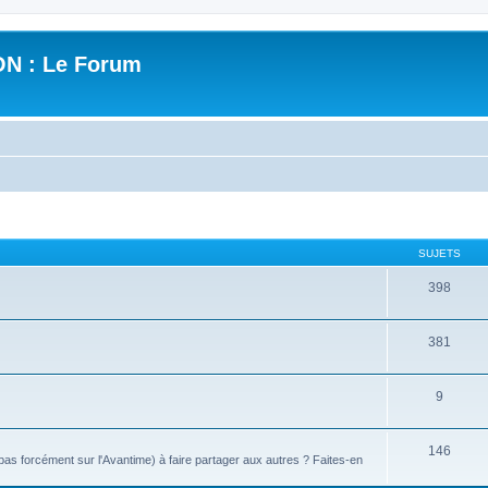
N : Le Forum
SUJETS
398
381
9
146
s forcément sur l'Avantime) à faire partager aux autres ? Faites-en