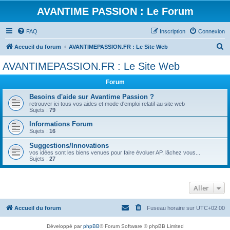
AVANTIME PASSION : Le Forum
FAQ
Inscription
Connexion
R
Accueil du forum
AVANTIMEPASSION.FR : Le Site Web
e
AVANTIMEPASSION.FR : Le Site Web
c
Forum
h
e
Besoins d'aide sur Avantime Passion ?
retrouver ici tous vos aides et mode d'emploi relatif au site web
r
Sujets :
79
c
Informations Forum
Sujets :
16
h
Suggestions/Innovations
e
vos idées sont les biens venues pour faire évoluer AP, lâchez vous...
r
Sujets :
27
Aller
Accueil du forum
Fuseau horaire sur
UTC+02:00
Développé par
phpBB
® Forum Software © phpBB Limited