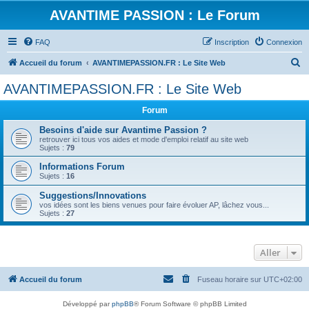
AVANTIME PASSION : Le Forum
FAQ
Inscription
Connexion
R
Accueil du forum
AVANTIMEPASSION.FR : Le Site Web
e
AVANTIMEPASSION.FR : Le Site Web
c
Forum
h
e
Besoins d'aide sur Avantime Passion ?
retrouver ici tous vos aides et mode d'emploi relatif au site web
r
Sujets :
79
c
Informations Forum
Sujets :
16
h
Suggestions/Innovations
e
vos idées sont les biens venues pour faire évoluer AP, lâchez vous...
r
Sujets :
27
Aller
Accueil du forum
Fuseau horaire sur
UTC+02:00
Développé par
phpBB
® Forum Software © phpBB Limited