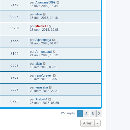
par
Avantime3099
5270
13 févr. 2019, 16:34
par
alain
8667
13 déc. 2018, 14:18
par
MaitreTI
65281
18 sept. 2018, 19:08
par
Alphomega
8200
31 août 2018, 01:07
par
Armengaud
8162
21 août 2018, 10:12
par
alain
6567
18 avr. 2018, 05:31
par
renoforever
9709
16 avr. 2018, 15:05
par
terasaka
5657
29 mars 2018, 22:31
par
Turbo44
8793
23 mars 2018, 08:59
1
2
3
Suivant
127 sujets
Aller