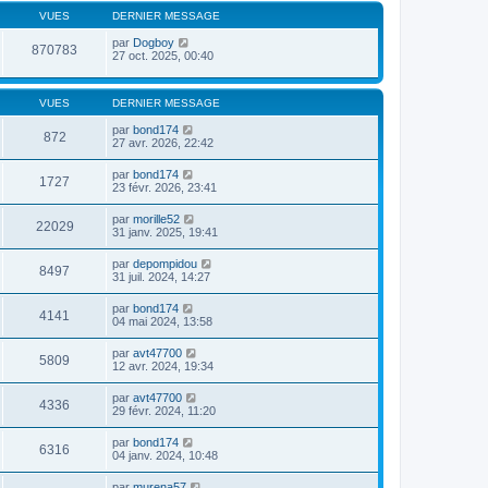
d
e
e
e
VUES
DERNIER MESSAGE
r
r
r
l
m
n
par
Dogboy
e
870783
e
i
27 oct. 2025, 00:40
d
s
e
e
s
r
r
a
m
n
VUES
DERNIER MESSAGE
g
e
i
e
s
e
par
bond174
s
r
872
27 avr. 2026, 22:42
a
m
g
e
e
s
par
bond174
1727
s
23 févr. 2026, 23:41
a
g
par
morille52
22029
e
31 janv. 2025, 19:41
par
depompidou
8497
31 juil. 2024, 14:27
par
bond174
4141
04 mai 2024, 13:58
par
avt47700
5809
12 avr. 2024, 19:34
par
avt47700
4336
29 févr. 2024, 11:20
par
bond174
6316
04 janv. 2024, 10:48
par
murena57