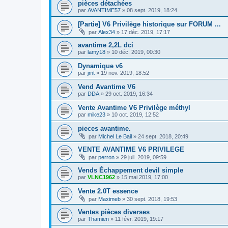
pièces détachées
par
AVANTIME57
»
08 sept. 2019, 18:24
[Partie] V6 Privilège historique sur FORUM ...
par
Alex34
»
17 déc. 2019, 17:17
avantime 2,2L dci
par
lamy18
»
10 déc. 2019, 00:30
Dynamique v6
par
jmt
»
19 nov. 2019, 18:52
Vend Avantime V6
par
DDA
»
29 oct. 2019, 16:34
Vente Avantime V6 Privilège méthyl
par
mike23
»
10 oct. 2019, 12:52
pieces avantime.
par
Michel Le Bail
»
24 sept. 2018, 20:49
VENTE AVANTIME V6 PRIVILEGE
par
perron
»
29 juil. 2019, 09:59
Vends Échappement devil simple
par
VLNC1962
»
15 mai 2019, 17:00
Vente 2.0T essence
par
Maximeb
»
30 sept. 2018, 19:53
Ventes pièces diverses
par
Thamien
»
11 févr. 2019, 19:17