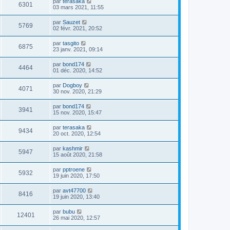
par
terasaka
6301
03 mars 2021, 11:55
par
Sauzet
5769
02 févr. 2021, 20:52
par
tasgito
6875
23 janv. 2021, 09:14
par
bond174
4464
01 déc. 2020, 14:52
par
Dogboy
4071
30 nov. 2020, 21:29
par
bond174
3941
15 nov. 2020, 15:47
par
terasaka
9434
20 oct. 2020, 12:54
par
kashmir
5947
15 août 2020, 21:58
par
pptroene
5932
19 juin 2020, 17:50
par
avt47700
8416
19 juin 2020, 13:40
par
bubu
12401
26 mai 2020, 12:57