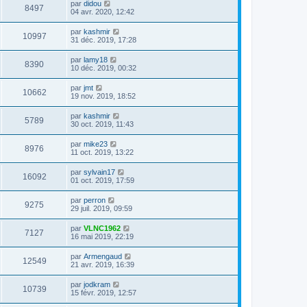
par
didou
8497
04 avr. 2020, 12:42
par
kashmir
10997
31 déc. 2019, 17:28
par
lamy18
8390
10 déc. 2019, 00:32
par
jmt
10662
19 nov. 2019, 18:52
par
kashmir
5789
30 oct. 2019, 11:43
par
mike23
8976
11 oct. 2019, 13:22
par
sylvain17
16092
01 oct. 2019, 17:59
par
perron
9275
29 juil. 2019, 09:59
par
VLNC1962
7127
16 mai 2019, 22:19
par
Armengaud
12549
21 avr. 2019, 16:39
par
jodkram
10739
15 févr. 2019, 12:57