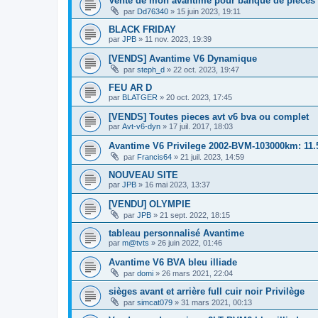
Vente de mon avantime pour banque de pièces
par
Dd76340
»
15 juin 2023, 19:11
BLACK FRIDAY
par
JPB
»
11 nov. 2023, 19:39
[VENDS] Avantime V6 Dynamique
par
steph_d
»
22 oct. 2023, 19:47
FEU AR D
par
BLATGER
»
20 oct. 2023, 17:45
[VENDS] Toutes pieces avt v6 bva ou complet
par
Avt-v6-dyn
»
17 juil. 2017, 18:03
Avantime V6 Privilege 2002-BVM-103000km: 11
par
Francis64
»
21 juil. 2023, 14:59
NOUVEAU SITE
par
JPB
»
16 mai 2023, 13:37
[VENDU] OLYMPIE
par
JPB
»
21 sept. 2022, 18:15
tableau personnalisé Avantime
par
m@tvts
»
26 juin 2022, 01:46
Avantime V6 BVA bleu illiade
par
domi
»
26 mars 2021, 22:04
sièges avant et arrière full cuir noir Privilège
par
simcat079
»
31 mars 2021, 00:13