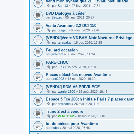
Vend mon dynamique 2LT BVM6 bleu illiade
par
Sam13
»
27 févr. 2021, 17:34
DVD Dialogys à céder
par
Sauzet
»
05 janv. 2021, 20:27
Vente Avantime 2,2 DCI 150
par
tasgito
»
06 déc. 2020, 21:44
[VENDU]Vente V6 BVM Noir Nocturne Privilège
par
terasaka
»
18 oct. 2020, 13:28
Feu ard occasion
par
jodkram
»
30 nov. 2020, 11:24
PARE-CHOC
par
JPB
»
15 nov. 2020, 15:18
Pièces détachées neuves Avantime
par
eric2902
»
18 oct. 2020, 19:10
[VENDU] RDM V6 PRIVILEGE
par
warrior1300
»
15 août 2020, 19:46
Espace 5 Tce 200ch Initiale Paris 7 places garan
par
pptroene
»
26 mai 2020, 11:10
Titine 2 est à vendre
par
VLNC1962
»
18 mai 2020, 18:16
lot de pièces pour Avantime
par
bubu
»
20 mai 2020, 07:46