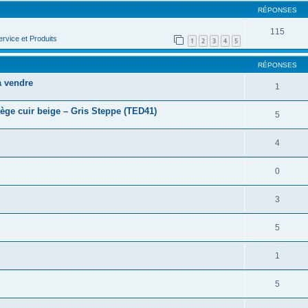
RÉPONSES
115
rvice et Produits
1
2
3
4
5
RÉPONSES
 vendre
1
ège cuir beige – Gris Steppe (TED41)
5
4
0
3
5
1
5