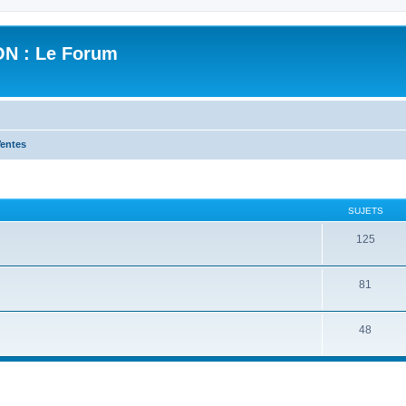
N : Le Forum
entes
SUJETS
125
81
48
cher
cherche avancée