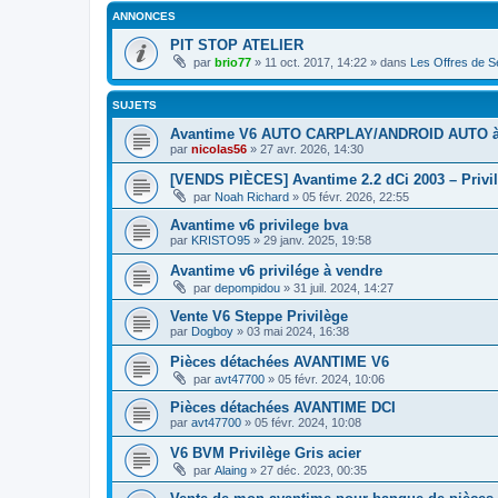
ANNONCES
PIT STOP ATELIER
par
brio77
»
11 oct. 2017, 14:22
» dans
Les Offres de Se
SUJETS
Avantime V6 AUTO CARPLAY/ANDROID AUTO à
par
nicolas56
»
27 avr. 2026, 14:30
[VENDS PIÈCES] Avantime 2.2 dCi 2003 – Privil
par
Noah Richard
»
05 févr. 2026, 22:55
Avantime v6 privilege bva
par
KRISTO95
»
29 janv. 2025, 19:58
Avantime v6 privilége à vendre
par
depompidou
»
31 juil. 2024, 14:27
Vente V6 Steppe Privilège
par
Dogboy
»
03 mai 2024, 16:38
Pièces détachées AVANTIME V6
par
avt47700
»
05 févr. 2024, 10:06
Pièces détachées AVANTIME DCI
par
avt47700
»
05 févr. 2024, 10:08
V6 BVM Privilège Gris acier
par
Alaing
»
27 déc. 2023, 00:35