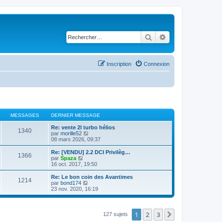
Rechercher
Recherche avancé
Inscription
Connexion
MESSAGES
DERNIER MESSAGE
Re: vente 2l turbo hélios
1340
C
par
morille52
o
08 mars 2026, 09:37
n
s
Re: [VENDU] 2.2 DCI Privilèg…
1366
u
C
par
Spaza
l
o
16 oct. 2017, 19:50
t
n
e
s
Re: Le bon coin des Avantimes
1214
r
u
C
par
bond174
l
l
o
23 nov. 2020, 16:19
e
t
n
d
e
s
e
r
u
r
l
l
1
2
3
Suivant
127 sujets
n
e
t
i