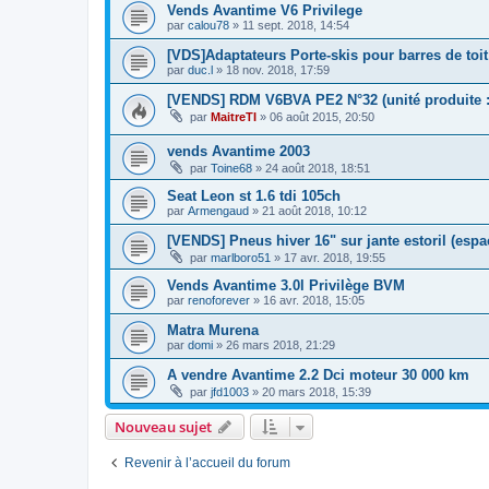
Vends Avantime V6 Privilege
par
calou78
»
11 sept. 2018, 14:54
[VDS]Adaptateurs Porte-skis pour barres de toit
par
duc.l
»
18 nov. 2018, 17:59
[VENDS] RDM V6BVA PE2 N°32 (unité produite :
par
MaitreTI
»
06 août 2015, 20:50
vends Avantime 2003
par
Toine68
»
24 août 2018, 18:51
Seat Leon st 1.6 tdi 105ch
par
Armengaud
»
21 août 2018, 10:12
[VENDS] Pneus hiver 16" sur jante estoril (espa
par
marlboro51
»
17 avr. 2018, 19:55
Vends Avantime 3.0l Privilège BVM
par
renoforever
»
16 avr. 2018, 15:05
Matra Murena
par
domi
»
26 mars 2018, 21:29
A vendre Avantime 2.2 Dci moteur 30 000 km
par
jfd1003
»
20 mars 2018, 15:39
Nouveau sujet
Revenir à l’accueil du forum