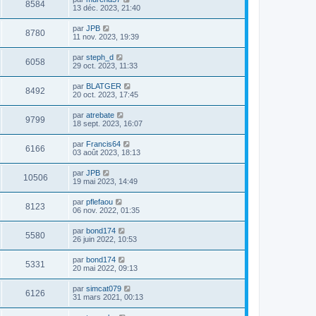
8584
13 déc. 2023, 21:40
par
JPB
8780
11 nov. 2023, 19:39
par
steph_d
6058
29 oct. 2023, 11:33
par
BLATGER
8492
20 oct. 2023, 17:45
par
atrebate
9799
18 sept. 2023, 16:07
par
Francis64
6166
03 août 2023, 18:13
par
JPB
10506
19 mai 2023, 14:49
par
pflefaou
8123
06 nov. 2022, 01:35
par
bond174
5580
26 juin 2022, 10:53
par
bond174
5331
20 mai 2022, 09:13
par
simcat079
6126
31 mars 2021, 00:13