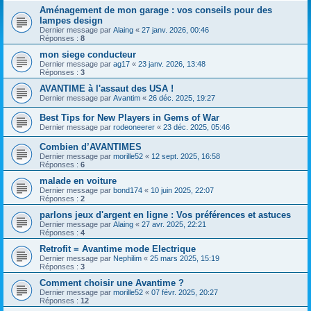
Aménagement de mon garage : vos conseils pour des
lampes design
Dernier message par
Alaing
«
27 janv. 2026, 00:46
Réponses :
8
mon siege conducteur
Dernier message par
ag17
«
23 janv. 2026, 13:48
Réponses :
3
AVANTIME à l'assaut des USA !
Dernier message par
Avantim
«
26 déc. 2025, 19:27
Best Tips for New Players in Gems of War
Dernier message par
rodeoneerer
«
23 déc. 2025, 05:46
Combien d’AVANTIMES
Dernier message par
morille52
«
12 sept. 2025, 16:58
Réponses :
6
malade en voiture
Dernier message par
bond174
«
10 juin 2025, 22:07
Réponses :
2
parlons jeux d'argent en ligne : Vos préférences et astuces
Dernier message par
Alaing
«
27 avr. 2025, 22:21
Réponses :
4
Retrofit = Avantime mode Electrique
Dernier message par
Nephilim
«
25 mars 2025, 15:19
Réponses :
3
Comment choisir une Avantime ?
Dernier message par
morille52
«
07 févr. 2025, 20:27
Réponses :
12