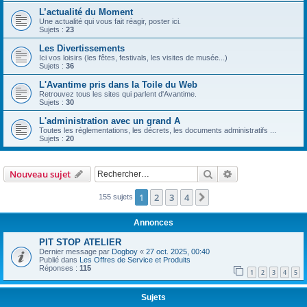
L’actualité du Moment
Une actualité qui vous fait réagir, poster ici.
Sujets :
23
Les Divertissements
Ici vos loisirs (les fêtes, festivals, les visites de musée...)
Sujets :
36
L'Avantime pris dans la Toile du Web
Retrouvez tous les sites qui parlent d'Avantime.
Sujets :
30
L'administration avec un grand A
Toutes les réglementations, les décrets, les documents administratifs ...
Sujets :
20
Rechercher
Recherche avanc
Nouveau sujet
1
2
3
4
Suivant
155 sujets
Annonces
PIT STOP ATELIER
Dernier message par
Dogboy
«
27 oct. 2025, 00:40
Publié dans
Les Offres de Service et Produits
Réponses :
115
1
2
3
4
5
Sujets