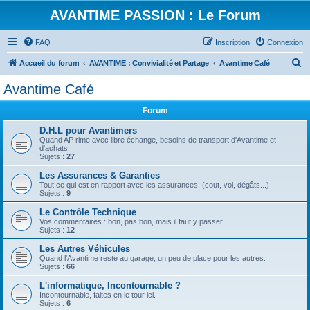
AVANTIME PASSION : Le Forum
FAQ
Inscription
Connexion
R
Accueil du forum
AVANTIME : Convivialité et Partage
Avantime Café
e
Avantime Café
c
Forum
h
e
D.H.L pour Avantimers
Quand AP rime avec libre échange, besoins de transport d'Avantime et
r
d'achats.
Sujets :
27
c
Les Assurances & Garanties
h
Tout ce qui est en rapport avec les assurances. (cout, vol, dégâts...)
Sujets :
9
e
Le Contrôle Technique
r
Vos commentaires : bon, pas bon, mais il faut y passer.
Sujets :
12
Les Autres Véhicules
Quand l'Avantime reste au garage, un peu de place pour les autres.
Sujets :
66
L'informatique, Incontournable ?
Incontournable, faites en le tour ici.
Sujets :
6