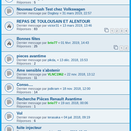
Réponses :
5
Nouveau Crash Test chez Volkswagen
Dernier message par
Dogboy
«
31 mars 2019, 22:57
REPAS DE TOULOUSAIN ET ALENTOUR
Dernier message par
victor31
«
13 mars 2019, 13:46
Réponses :
83
1
2
3
4
Bonnes fêtes
Dernier message par
brio77
«
01 févr. 2019, 14:43
Réponses :
25
1
2
pieces avantime
Dernier message par
pikda,
«
13 déc. 2018, 15:53
Réponses :
2
Ame sensible s'abstenir
Dernier message par
VLNC1962
«
22 nov. 2018, 13:12
Réponses :
11
Conso....
Dernier message par
jodkram
«
18 nov. 2018, 12:00
Réponses :
14
Recherche Pièces Renault Avantime
Dernier message par
brio77
«
19 oct. 2018, 00:06
Réponses :
1
Vol
Dernier message par
terasaka
«
04 juil. 2018, 09:19
Réponses :
6
fuite injecteur