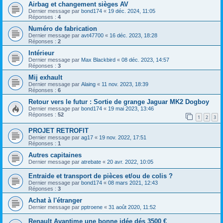
Airbag et changement sièges AV
Dernier message par
bond174
«
19 déc. 2024, 11:05
Réponses :
4
Numéro de fabrication
Dernier message par
avt47700
«
16 déc. 2023, 18:28
Réponses :
2
Intérieur
Dernier message par
Max Blackbird
«
08 déc. 2023, 14:57
Réponses :
3
Mij exhault
Dernier message par
Alaing
«
11 nov. 2023, 18:39
Réponses :
6
Retour vers le futur : Sortie de grange Jaguar MK2 Dogboy
Dernier message par
bond174
«
19 mai 2023, 13:46
Réponses :
52
1
2
3
PROJET RETROFIT
Dernier message par
ag17
«
19 nov. 2022, 17:51
Réponses :
1
Autres capitaines
Dernier message par
atrebate
«
20 avr. 2022, 10:05
Entraide et transport de pièces et/ou de colis ?
Dernier message par
bond174
«
08 mars 2021, 12:43
Réponses :
3
Achat à l'étranger
Dernier message par
pptroene
«
31 août 2020, 11:52
Renault Avantime une bonne idée dés 3500 €