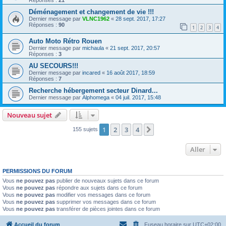
Déménagement et changement de vie !!!
Dernier message par
VLNC1962
«
28 sept. 2017, 17:27
Réponses :
90
1
2
3
4
Auto Moto Rétro Rouen
Dernier message par
michaula
«
21 sept. 2017, 20:57
Réponses :
3
AU SECOURS!!!
Dernier message par
incared
«
16 août 2017, 18:59
Réponses :
7
Recherche hébergement secteur Dinard...
Dernier message par
Alphomega
«
04 juil. 2017, 15:48
Nouveau sujet
1
2
3
4
Suivant
155 sujets
Aller
PERMISSIONS DU FORUM
Vous
ne pouvez pas
publier de nouveaux sujets dans ce forum
Vous
ne pouvez pas
répondre aux sujets dans ce forum
Vous
ne pouvez pas
modifier vos messages dans ce forum
Vous
ne pouvez pas
supprimer vos messages dans ce forum
Vous
ne pouvez pas
transférer de pièces jointes dans ce forum
Accueil du forum
Fuseau horaire sur
UTC+02:00