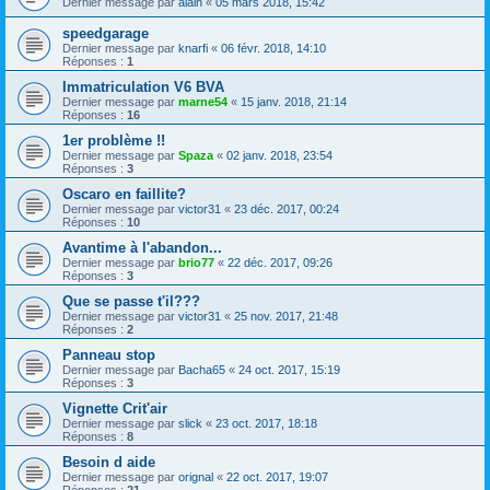
Dernier message par
alain
«
05 mars 2018, 15:42
speedgarage
Dernier message par
knarfi
«
06 févr. 2018, 14:10
Réponses :
1
Immatriculation V6 BVA
Dernier message par
marne54
«
15 janv. 2018, 21:14
Réponses :
16
1er problème !!
Dernier message par
Spaza
«
02 janv. 2018, 23:54
Réponses :
3
Oscaro en faillite?
Dernier message par
victor31
«
23 déc. 2017, 00:24
Réponses :
10
Avantime à l'abandon...
Dernier message par
brio77
«
22 déc. 2017, 09:26
Réponses :
3
Que se passe t'il???
Dernier message par
victor31
«
25 nov. 2017, 21:48
Réponses :
2
Panneau stop
Dernier message par
Bacha65
«
24 oct. 2017, 15:19
Réponses :
3
Vignette Crit'air
Dernier message par
slick
«
23 oct. 2017, 18:18
Réponses :
8
Besoin d aide
Dernier message par
orignal
«
22 oct. 2017, 19:07
Réponses :
21