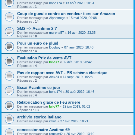
Dernier message par
bond174
«
13 août 2020, 10:51
Réponses :
1
Coup de gueule contre un vendeur tiers sur Amazon
Dernier message par
Alphomega
«
15 mai 2020, 09:08
Réponses :
14
SM2 => Avantime 2 ?
Dernier message par
murena57
«
16 avr. 2020, 23:35
Réponses :
8
Pour un euro de plus!
Dernier message par
Dogboy
«
07 janv. 2020, 18:46
Réponses :
4
Evaluation Prix de vente AVT
Dernier message par
brio77
«
02 déc. 2019, 20:42
Réponses :
4
Pas de rapport avec AVT - PB schéma électrique
Dernier message par
Alex34
«
14 sept. 2019, 15:28
Réponses :
2
Essai Avantime ce jour
Dernier message par
bond174
«
30 août 2019, 16:46
Réponses :
4
Refabrication glace de Feu arriere
Dernier message par
brio77
«
19 juin 2019, 01:02
Réponses :
13
archivio storico italiano
Dernier message par
italo1
«
27 avr. 2019, 18:21
concessionnaire Avatime 69
Dernier message par
romain42
«
26 avr. 2019, 13:19