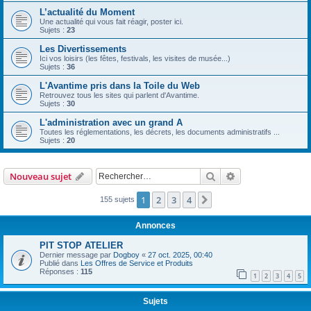
L’actualité du Moment
Une actualité qui vous fait réagir, poster ici.
Sujets :
23
Les Divertissements
Ici vos loisirs (les fêtes, festivals, les visites de musée...)
Sujets :
36
L'Avantime pris dans la Toile du Web
Retrouvez tous les sites qui parlent d'Avantime.
Sujets :
30
L'administration avec un grand A
Toutes les réglementations, les décrets, les documents administratifs ...
Sujets :
20
Rechercher
Recherche avanc
Nouveau sujet
1
2
3
4
Suivant
155 sujets
Annonces
PIT STOP ATELIER
Dernier message par
Dogboy
«
27 oct. 2025, 00:40
Publié dans
Les Offres de Service et Produits
Réponses :
115
1
2
3
4
5
Sujets