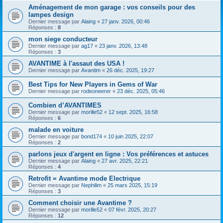
Aménagement de mon garage : vos conseils pour des
lampes design
Dernier message par
Alaing
«
27 janv. 2026, 00:46
Réponses :
8
mon siege conducteur
Dernier message par
ag17
«
23 janv. 2026, 13:48
Réponses :
3
AVANTIME à l'assaut des USA !
Dernier message par
Avantim
«
26 déc. 2025, 19:27
Best Tips for New Players in Gems of War
Dernier message par
rodeoneerer
«
23 déc. 2025, 05:46
Combien d’AVANTIMES
Dernier message par
morille52
«
12 sept. 2025, 16:58
Réponses :
6
malade en voiture
Dernier message par
bond174
«
10 juin 2025, 22:07
Réponses :
2
parlons jeux d'argent en ligne : Vos préférences et astuces
Dernier message par
Alaing
«
27 avr. 2025, 22:21
Réponses :
4
Retrofit = Avantime mode Electrique
Dernier message par
Nephilim
«
25 mars 2025, 15:19
Réponses :
3
Comment choisir une Avantime ?
Dernier message par
morille52
«
07 févr. 2025, 20:27
Réponses :
12