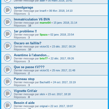
Dernier message par
alain
«
05 mars 2018, 15:42
speedgarage
Dernier message par
knarfi
«
06 févr. 2018, 14:10
Réponses :
1
Immatriculation V6 BVA
Dernier message par
marne54
«
15 janv. 2018, 21:14
Réponses :
16
1er problème !!
Dernier message par
Spaza
«
02 janv. 2018, 23:54
Réponses :
3
Oscaro en faillite?
Dernier message par
victor31
«
23 déc. 2017, 00:24
Réponses :
10
Avantime à l'abandon...
Dernier message par
brio77
«
22 déc. 2017, 09:26
Réponses :
3
Que se passe t'il???
Dernier message par
victor31
«
25 nov. 2017, 21:48
Réponses :
2
Panneau stop
Dernier message par
Bacha65
«
24 oct. 2017, 15:19
Réponses :
3
Vignette Crit'air
Dernier message par
slick
«
23 oct. 2017, 18:18
Réponses :
8
Besoin d aide
Dernier message par
orignal
«
22 oct. 2017, 19:07
Réponses :
21