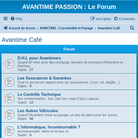
AVANTIME PASSION : Le Forum
FAQ
Inscription
Connexion
R
Accueil du forum
AVANTIME : Convivialité et Partage
Avantime Café
e
Avantime Café
c
Forum
h
e
D.H.L pour Avantimers
Quand AP rime avec libre échange, besoins de transport d'Avantime et
r
d'achats.
Sujets :
27
c
Les Assurances & Garanties
h
Tout ce qui est en rapport avec les assurances. (cout, vol, dégâts...)
Sujets :
9
e
Le Contrôle Technique
r
Vos commentaires : bon, pas bon, mais il faut y passer.
Sujets :
12
Les Autres Véhicules
Quand l'Avantime reste au garage, un peu de place pour les autres.
Sujets :
66
L'informatique, Incontournable ?
Incontournable, faites en le tour ici.
Sujets :
6