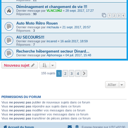
Déménagement et changement de vie !!!
Dernier message par
VLNC1962
«
28 sept. 2017, 17:27
Réponses :
90
1
2
3
4
Auto Moto Rétro Rouen
Dernier message par
michaula
«
21 sept. 2017, 20:57
Réponses :
3
AU SECOURS!!!
Dernier message par
incared
«
16 août 2017, 18:59
Réponses :
7
Recherche hébergement secteur Dinard...
Dernier message par
Alphomega
«
04 juil. 2017, 15:48
Nouveau sujet
1
2
3
4
Suivant
155 sujets
Aller
PERMISSIONS DU FORUM
Vous
ne pouvez pas
publier de nouveaux sujets dans ce forum
Vous
ne pouvez pas
répondre aux sujets dans ce forum
Vous
ne pouvez pas
modifier vos messages dans ce forum
Vous
ne pouvez pas
supprimer vos messages dans ce forum
Vous
ne pouvez pas
transférer de pièces jointes dans ce forum
Accueil du forum
Fuseau horaire sur
UTC+02:00