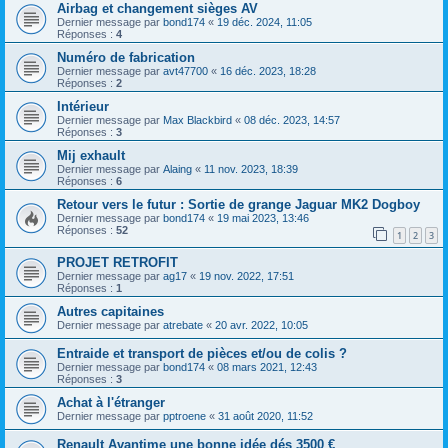
Airbag et changement sièges AV
Dernier message par
bond174
«
19 déc. 2024, 11:05
Réponses :
4
Numéro de fabrication
Dernier message par
avt47700
«
16 déc. 2023, 18:28
Réponses :
2
Intérieur
Dernier message par
Max Blackbird
«
08 déc. 2023, 14:57
Réponses :
3
Mij exhault
Dernier message par
Alaing
«
11 nov. 2023, 18:39
Réponses :
6
Retour vers le futur : Sortie de grange Jaguar MK2 Dogboy
Dernier message par
bond174
«
19 mai 2023, 13:46
Réponses :
52
1
2
3
PROJET RETROFIT
Dernier message par
ag17
«
19 nov. 2022, 17:51
Réponses :
1
Autres capitaines
Dernier message par
atrebate
«
20 avr. 2022, 10:05
Entraide et transport de pièces et/ou de colis ?
Dernier message par
bond174
«
08 mars 2021, 12:43
Réponses :
3
Achat à l'étranger
Dernier message par
pptroene
«
31 août 2020, 11:52
Renault Avantime une bonne idée dés 3500 €