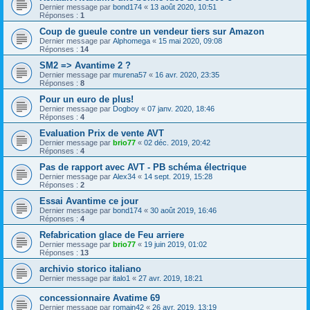
Dernier message par
bond174
«
13 août 2020, 10:51
Réponses :
1
Coup de gueule contre un vendeur tiers sur Amazon
Dernier message par
Alphomega
«
15 mai 2020, 09:08
Réponses :
14
SM2 => Avantime 2 ?
Dernier message par
murena57
«
16 avr. 2020, 23:35
Réponses :
8
Pour un euro de plus!
Dernier message par
Dogboy
«
07 janv. 2020, 18:46
Réponses :
4
Evaluation Prix de vente AVT
Dernier message par
brio77
«
02 déc. 2019, 20:42
Réponses :
4
Pas de rapport avec AVT - PB schéma électrique
Dernier message par
Alex34
«
14 sept. 2019, 15:28
Réponses :
2
Essai Avantime ce jour
Dernier message par
bond174
«
30 août 2019, 16:46
Réponses :
4
Refabrication glace de Feu arriere
Dernier message par
brio77
«
19 juin 2019, 01:02
Réponses :
13
archivio storico italiano
Dernier message par
italo1
«
27 avr. 2019, 18:21
concessionnaire Avatime 69
Dernier message par
romain42
«
26 avr. 2019, 13:19