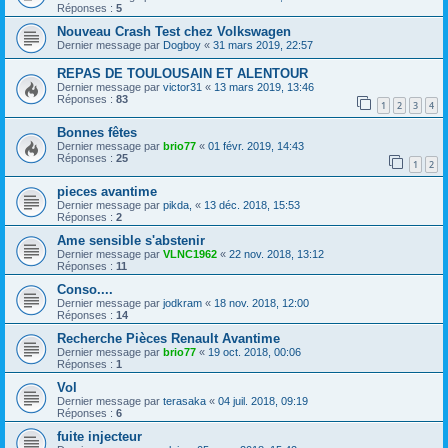
Réponses :
5
Nouveau Crash Test chez Volkswagen
Dernier message par
Dogboy
«
31 mars 2019, 22:57
REPAS DE TOULOUSAIN ET ALENTOUR
Dernier message par
victor31
«
13 mars 2019, 13:46
Réponses :
83
1
2
3
4
Bonnes fêtes
Dernier message par
brio77
«
01 févr. 2019, 14:43
Réponses :
25
1
2
pieces avantime
Dernier message par
pikda,
«
13 déc. 2018, 15:53
Réponses :
2
Ame sensible s'abstenir
Dernier message par
VLNC1962
«
22 nov. 2018, 13:12
Réponses :
11
Conso....
Dernier message par
jodkram
«
18 nov. 2018, 12:00
Réponses :
14
Recherche Pièces Renault Avantime
Dernier message par
brio77
«
19 oct. 2018, 00:06
Réponses :
1
Vol
Dernier message par
terasaka
«
04 juil. 2018, 09:19
Réponses :
6
fuite injecteur