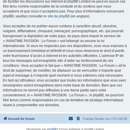
de faciliter les discussions sur internet et phpBB Limited ne peut en aucun cas
être tenu comme responsable de la conduite et du contenu que nous
acceptons et que nous n’acceptons pas. Pour plus d’informations concernant
phpBB, veuillez consulter
le site de phpBB
(en anglais).
Vous acceptez de ne publier aucun contenu à caractère abusif, obscène,
vulgaire, diffamatoire, choquant, menaçant, pornographique, etc. qui pourrait
transgresser la législation de votre pays, du pays dans lequel le serveur de
« AVANTIME PASSION : Le Forum » est hébergé ou encore la loi
internationale. Si vous ne respectez pas ces dispositions, vous vous exposez à
un bannissement immédiat et définitif et nous nous réservons le droit d’avertir
votre fournisseur d’accès à internet et les autorités officielles. L’adresse IP de
tous les messages est enregistrée afin d’aider au renforcement de ces
conditions. Vous acceptez le fait que « AVANTIME PASSION : Le Forum » ait le
droit de supprimer, de modifier, de déplacer ou de verrouiller n’importe quel
sujet et message à n’importe quel moment si nous estimons cela nécessaire.
En tant qu’utilisateur, vous acceptez que toutes les informations que vous avez
renseignées soient enregistrées dans notre base de données. Bien que ces
informations ne seront pas diffusées à une tierce partie sans votre
consentement, ni « AVANTIME PASSION : Le Forum », ni phpBB, ne pourront
être tenus comme responsables en cas de tentative de piratage informatique
visant à compromettre vos données.
Accueil du forum
Fuseau horaire sur
UTC+02:00
Développé par
phpBB
® Forum Software © phpBB Limited