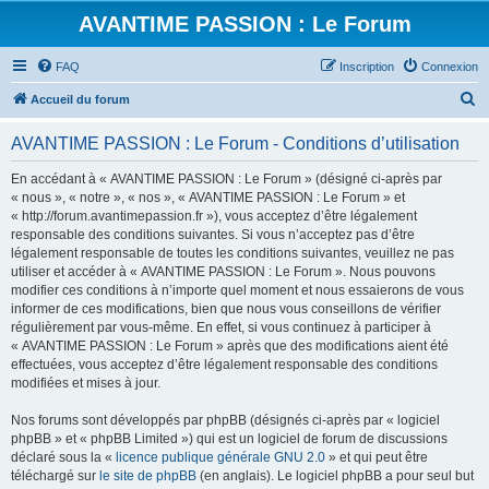
AVANTIME PASSION : Le Forum
FAQ
Inscription
Connexion
R
Accueil du forum
e
AVANTIME PASSION : Le Forum - Conditions d’utilisation
c
h
En accédant à « AVANTIME PASSION : Le Forum » (désigné ci-après par
« nous », « notre », « nos », « AVANTIME PASSION : Le Forum » et
e
« http://forum.avantimepassion.fr »), vous acceptez d’être légalement
r
responsable des conditions suivantes. Si vous n’acceptez pas d’être
légalement responsable de toutes les conditions suivantes, veuillez ne pas
c
utiliser et accéder à « AVANTIME PASSION : Le Forum ». Nous pouvons
h
modifier ces conditions à n’importe quel moment et nous essaierons de vous
informer de ces modifications, bien que nous vous conseillons de vérifier
e
régulièrement par vous-même. En effet, si vous continuez à participer à
r
« AVANTIME PASSION : Le Forum » après que des modifications aient été
effectuées, vous acceptez d’être légalement responsable des conditions
modifiées et mises à jour.
Nos forums sont développés par phpBB (désignés ci-après par « logiciel
phpBB » et « phpBB Limited ») qui est un logiciel de forum de discussions
déclaré sous la «
licence publique générale GNU 2.0
» et qui peut être
téléchargé sur
le site de phpBB
(en anglais). Le logiciel phpBB a pour seul but