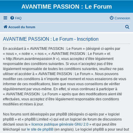
AVANTIME PASSION : Le Forum
FAQ
Connexion
R
Accueil du forum
e
AVANTIME PASSION : Le Forum - Inscription
c
h
En accédant à « AVANTIME PASSION : Le Forum » (désigné ci-après par
« nous », « notre », « nos », « AVANTIME PASSION : Le Forum » et
e
« http://forum.avantimepassion.fr »), vous acceptez d’être légalement
r
responsable des conditions suivantes. Si vous n’acceptez pas d’être
légalement responsable de toutes les conditions suivantes, veuillez ne pas
c
utiliser et accéder à « AVANTIME PASSION : Le Forum ». Nous pouvons
h
modifier ces conditions à n’importe quel moment et nous essaierons de vous
informer de ces modifications, bien que nous vous conseillons de vérifier
e
régulièrement par vous-même. En effet, si vous continuez à participer à
r
« AVANTIME PASSION : Le Forum » après que des modifications aient été
effectuées, vous acceptez d’être légalement responsable des conditions
modifiées et mises à jour.
Nos forums sont développés par phpBB (désignés ci-après par « logiciel
phpBB » et « phpBB Limited ») qui est un logiciel de forum de discussions
déclaré sous la «
licence publique générale GNU 2.0
» et qui peut être
téléchargé sur
le site de phpBB
(en anglais). Le logiciel phpBB a pour seul but