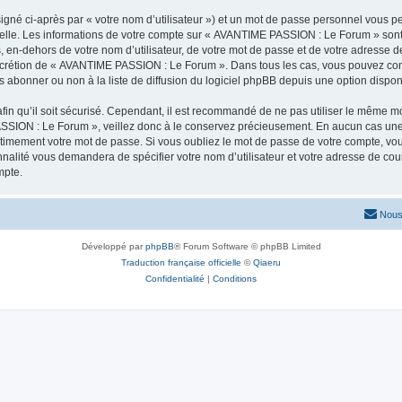
igné ci-après par « votre nom d’utilisateur ») et un mot de passe personnel vous p
nelle. Les informations de votre compte sur « AVANTIME PASSION : Le Forum » sont
s, en-dehors de votre nom d’utilisateur, de votre mot de passe et de votre adress
le discrétion de « AVANTIME PASSION : Le Forum ». Dans tous les cas, vous pouvez co
abonner ou non à la liste de diffusion du logiciel phpBB depuis une option dispon
afin qu’il soit sécurisé. Cependant, il est recommandé de ne pas utiliser le même mot
SSION : Le Forum », veillez donc à le conservez précieusement. En aucun cas un
timement votre mot de passe. Si vous oubliez le mot de passe de votre compte, vous
onnalité vous demandera de spécifier votre nom d’utilisateur et votre adresse de co
mpte.
Nous
Développé par
phpBB
® Forum Software © phpBB Limited
Traduction française officielle
©
Qiaeru
Confidentialité
|
Conditions