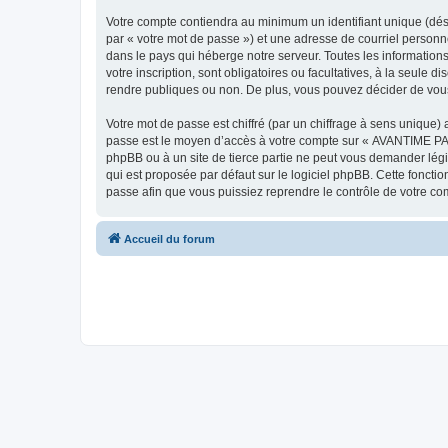
Votre compte contiendra au minimum un identifiant unique (dés
par « votre mot de passe ») et une adresse de courriel person
dans le pays qui héberge notre serveur. Toutes les information
votre inscription, sont obligatoires ou facultatives, à la seu
rendre publiques ou non. De plus, vous pouvez décider de vous 
Votre mot de passe est chiffré (par un chiffrage à sens unique) 
passe est le moyen d’accès à votre compte sur « AVANTIME PA
phpBB ou à un site de tierce partie ne peut vous demander légi
qui est proposée par défaut sur le logiciel phpBB. Cette foncti
passe afin que vous puissiez reprendre le contrôle de votre co
Accueil du forum