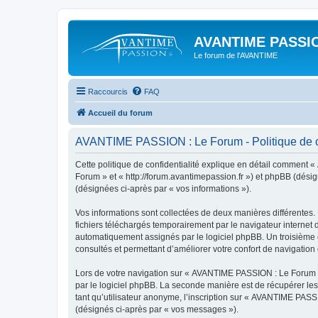
AVANTIME PASSIO
Le forum de l'AVANTIME
Raccourcis
FAQ
Accueil du forum
AVANTIME PASSION : Le Forum - Politique de co
Cette politique de confidentialité explique en détail comment 
Forum » et « http://forum.avantimepassion.fr ») et phpBB (désign
(désignées ci-après par « vos informations »).
Vos informations sont collectées de deux manières différentes
fichiers téléchargés temporairement par le navigateur internet 
automatiquement assignés par le logiciel phpBB. Un troisième c
consultés et permettant d’améliorer votre confort de navigation e
Lors de votre navigation sur « AVANTIME PASSION : Le Forum 
par le logiciel phpBB. La seconde manière est de récupérer le
tant qu’utilisateur anonyme, l’inscription sur « AVANTIME PASS
(désignés ci-après par « vos messages »).