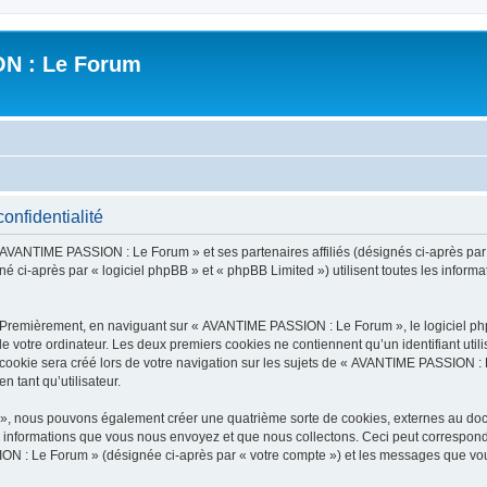
N : Le Forum
nfidentialité
« AVANTIME PASSION : Le Forum » et ses partenaires affiliés (désignés ci-après pa
é ci-après par « logiciel phpBB » et « phpBB Limited ») utilisent toutes les informati
. Premièrement, en naviguant sur « AVANTIME PASSION : Le Forum », le logiciel ph
de votre ordinateur. Les deux premiers cookies ne contiennent qu’un identifiant util
ookie sera créé lors de votre navigation sur les sujets de « AVANTIME PASSION : L
n tant qu’utilisateur.
», nous pouvons également créer une quatrième sorte de cookies, externes au doc
s informations que vous nous envoyez et que nous collectons. Ceci peut correspon
ION : Le Forum » (désignée ci-après par « votre compte ») et les messages que vous