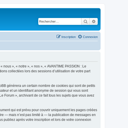
Rechercher
Recherche avancé
Inscription
Connexion
r « nous », « notre », « nos », « AVANTIME PASSION : Le
ons collectées lors des sessions d’utilisation de votre part
pBB génèrera un certain nombre de cookies qui sont de petits
isateur et un identifiant anonyme de session qui vous sont
e Forum », archivant de ce fait tous les sujets que vous avez
ument qui est prévu pour couvrir uniquement les pages créées
dre — mais n’est pas limité à — la publication de messages en
 publiez après votre inscription et lors de votre connexion