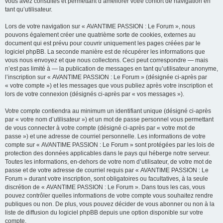
vous avez consultés et permettant d’améliorer votre confort de navigation en
tant qu’utilisateur.
Lors de votre navigation sur « AVANTIME PASSION : Le Forum », nous
pouvons également créer une quatrième sorte de cookies, externes au
document qui est prévu pour couvrir uniquement les pages créées par le
logiciel phpBB. La seconde manière est de récupérer les informations que
vous nous envoyez et que nous collectons. Ceci peut correspondre — mais
n’est pas limité à — la publication de messages en tant qu’utilisateur anonyme,
l’inscription sur « AVANTIME PASSION : Le Forum » (désignée ci-après par
« votre compte ») et les messages que vous publiez après votre inscription et
lors de votre connexion (désignés ci-après par « vos messages »).
Votre compte contiendra au minimum un identifiant unique (désigné ci-après
par « votre nom d’utilisateur ») et un mot de passe personnel vous permettant
de vous connecter à votre compte (désigné ci-après par « votre mot de
passe ») et une adresse de courriel personnelle. Les informations de votre
compte sur « AVANTIME PASSION : Le Forum » sont protégées par les lois de
protection des données applicables dans le pays qui héberge notre serveur.
Toutes les informations, en-dehors de votre nom d’utilisateur, de votre mot de
passe et de votre adresse de courriel requis par « AVANTIME PASSION : Le
Forum » durant votre inscription, sont obligatoires ou facultatives, à la seule
discrétion de « AVANTIME PASSION : Le Forum ». Dans tous les cas, vous
pouvez contrôler quelles informations de votre compte vous souhaitez rendre
publiques ou non. De plus, vous pouvez décider de vous abonner ou non à la
liste de diffusion du logiciel phpBB depuis une option disponible sur votre
compte.