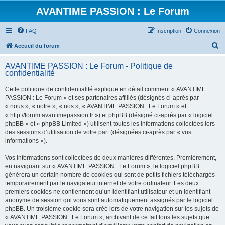
AVANTIME PASSION : Le Forum
FAQ
Inscription
Connexion
R
Accueil du forum
e
AVANTIME PASSION : Le Forum - Politique de
c
confidentialité
h
Cette politique de confidentialité explique en détail comment « AVANTIME
e
PASSION : Le Forum » et ses partenaires affiliés (désignés ci-après par
r
« nous », « notre », « nos », « AVANTIME PASSION : Le Forum » et
« http://forum.avantimepassion.fr ») et phpBB (désigné ci-après par « logiciel
c
phpBB » et « phpBB Limited ») utilisent toutes les informations collectées lors
h
des sessions d’utilisation de votre part (désignées ci-après par « vos
informations »).
e
r
Vos informations sont collectées de deux manières différentes. Premièrement,
en naviguant sur « AVANTIME PASSION : Le Forum », le logiciel phpBB
génèrera un certain nombre de cookies qui sont de petits fichiers téléchargés
temporairement par le navigateur internet de votre ordinateur. Les deux
premiers cookies ne contiennent qu’un identifiant utilisateur et un identifiant
anonyme de session qui vous sont automatiquement assignés par le logiciel
phpBB. Un troisième cookie sera créé lors de votre navigation sur les sujets de
« AVANTIME PASSION : Le Forum », archivant de ce fait tous les sujets que