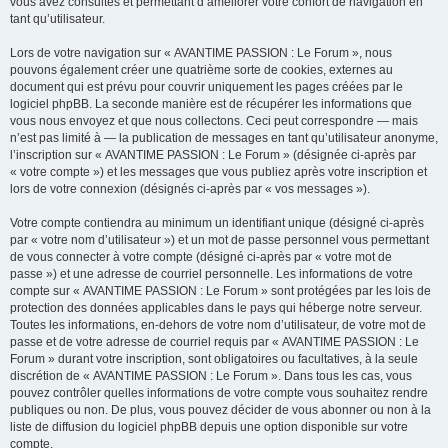
vous avez consultés et permettant d’améliorer votre confort de navigation en
tant qu’utilisateur.
Lors de votre navigation sur « AVANTIME PASSION : Le Forum », nous
pouvons également créer une quatrième sorte de cookies, externes au
document qui est prévu pour couvrir uniquement les pages créées par le
logiciel phpBB. La seconde manière est de récupérer les informations que
vous nous envoyez et que nous collectons. Ceci peut correspondre — mais
n’est pas limité à — la publication de messages en tant qu’utilisateur anonyme,
l’inscription sur « AVANTIME PASSION : Le Forum » (désignée ci-après par
« votre compte ») et les messages que vous publiez après votre inscription et
lors de votre connexion (désignés ci-après par « vos messages »).
Votre compte contiendra au minimum un identifiant unique (désigné ci-après
par « votre nom d’utilisateur ») et un mot de passe personnel vous permettant
de vous connecter à votre compte (désigné ci-après par « votre mot de
passe ») et une adresse de courriel personnelle. Les informations de votre
compte sur « AVANTIME PASSION : Le Forum » sont protégées par les lois de
protection des données applicables dans le pays qui héberge notre serveur.
Toutes les informations, en-dehors de votre nom d’utilisateur, de votre mot de
passe et de votre adresse de courriel requis par « AVANTIME PASSION : Le
Forum » durant votre inscription, sont obligatoires ou facultatives, à la seule
discrétion de « AVANTIME PASSION : Le Forum ». Dans tous les cas, vous
pouvez contrôler quelles informations de votre compte vous souhaitez rendre
publiques ou non. De plus, vous pouvez décider de vous abonner ou non à la
liste de diffusion du logiciel phpBB depuis une option disponible sur votre
compte.