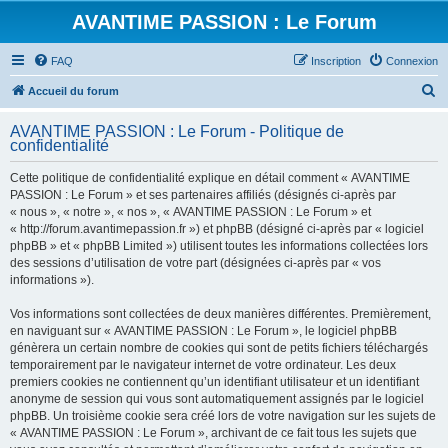
AVANTIME PASSION : Le Forum
FAQ
Inscription
Connexion
R
Accueil du forum
e
AVANTIME PASSION : Le Forum - Politique de
c
confidentialité
h
Cette politique de confidentialité explique en détail comment « AVANTIME
e
PASSION : Le Forum » et ses partenaires affiliés (désignés ci-après par
r
« nous », « notre », « nos », « AVANTIME PASSION : Le Forum » et
« http://forum.avantimepassion.fr ») et phpBB (désigné ci-après par « logiciel
c
phpBB » et « phpBB Limited ») utilisent toutes les informations collectées lors
h
des sessions d’utilisation de votre part (désignées ci-après par « vos
informations »).
e
r
Vos informations sont collectées de deux manières différentes. Premièrement,
en naviguant sur « AVANTIME PASSION : Le Forum », le logiciel phpBB
génèrera un certain nombre de cookies qui sont de petits fichiers téléchargés
temporairement par le navigateur internet de votre ordinateur. Les deux
premiers cookies ne contiennent qu’un identifiant utilisateur et un identifiant
anonyme de session qui vous sont automatiquement assignés par le logiciel
phpBB. Un troisième cookie sera créé lors de votre navigation sur les sujets de
« AVANTIME PASSION : Le Forum », archivant de ce fait tous les sujets que