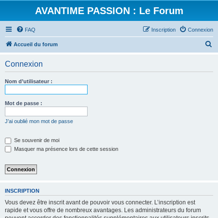
AVANTIME PASSION : Le Forum
FAQ
Inscription
Connexion
R
Accueil du forum
e
Connexion
c
h
Nom d’utilisateur :
e
r
Mot de passe :
c
J’ai oublié mon mot de passe
h
e
Se souvenir de moi
Masquer ma présence lors de cette session
r
INSCRIPTION
Vous devez être inscrit avant de pouvoir vous connecter. L’inscription est
rapide et vous offre de nombreux avantages. Les administrateurs du forum
peuvent accorder des fonctionnalités supplémentaires aux utilisateurs inscrits.