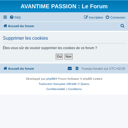
AVANTIME PASSION : Le Forum
FAQ
Inscription
Connexion
R
Accueil du forum
e
Supprimer les cookies
c
h
Êtes-vous sûr de vouloir supprimer les cookies de ce forum ?
e
r
c
Accueil du forum
Fuseau horaire sur
UTC+02:00
h
Développé par
phpBB
® Forum Software © phpBB Limited
e
Traduction française officielle
©
Qiaeru
r
Confidentialité
|
Conditions