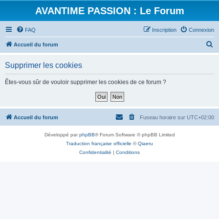
AVANTIME PASSION : Le Forum
FAQ
Inscription
Connexion
R
Accueil du forum
e
Supprimer les cookies
c
h
Êtes-vous sûr de vouloir supprimer les cookies de ce forum ?
e
r
c
Accueil du forum
Fuseau horaire sur
UTC+02:00
h
Développé par
phpBB
® Forum Software © phpBB Limited
e
Traduction française officielle
©
Qiaeru
r
Confidentialité
|
Conditions