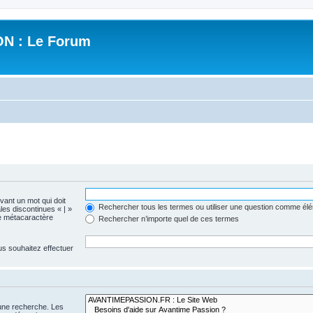
N : Le Forum
evant un mot qui doit
Rechercher tous les termes ou utiliser une question comme él
les discontinues « | »
me métacaractère
Rechercher n’importe quel de ces termes
us souhaitez effectuer
 une recherche. Les